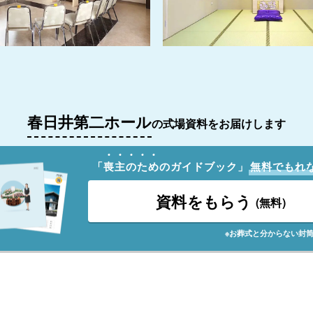
春日井第二ホール
の式場資料をお届けします
「
喪
主
の
た
め
のガイドブック」
無料でもれ
資料をもらう
(無料)
※お葬式と分からない封