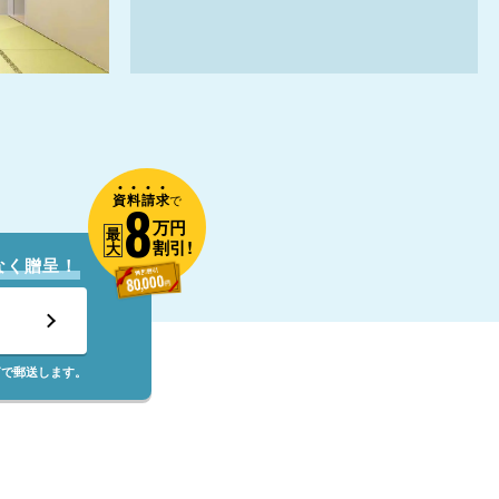
資
料
請
求
8
で
万円
最
割引!
大
なく贈呈！
筒で郵送します。