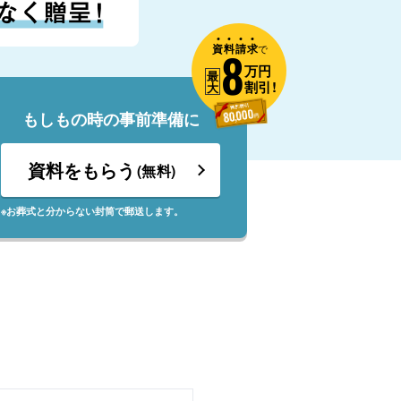
資
料
請
求
8
で
万円
最
割引!
大
もしもの時の事前準備に
資料をもらう
(無料)
※お葬式と分からない封筒で郵送します。