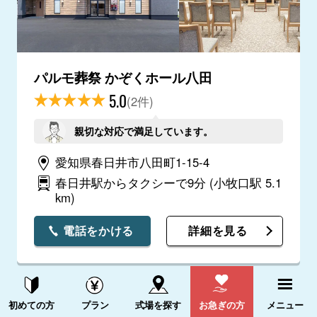
パルモ葬祭 かぞくホール八田
5.0
(2件)
親切な対応で満足しています。
愛知県春日井市八田町1-15-4
春日井駅からタクシーで9分
(小牧口駅 5.1
km)
電話をかける
詳細を見る
資料請求する
電話をかける
初めての方
プラン
式場を探す
お急ぎの方
メニュー