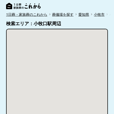
1日葬・家族葬のこれから
葬儀場を探す
愛知県
小牧市
小
検索エリア：小牧口駅周辺