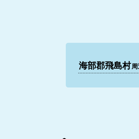
海部郡飛島村
周