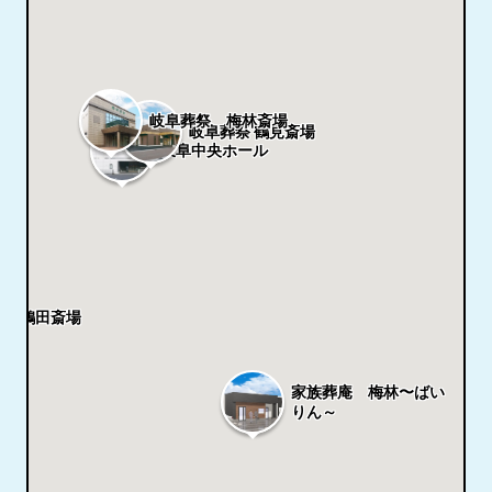
岐阜葬祭 梅林斎場
岐阜葬祭 鶴見斎場
岐阜中央ホール
祭 鶴田斎場
家族葬庵 梅林〜ばい
りん～