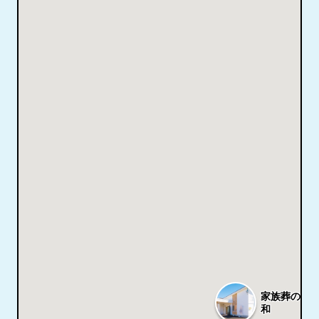
家族葬のタ
和