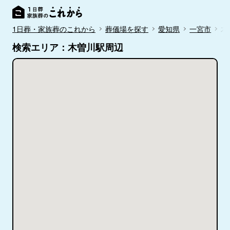
1日葬・家族葬のこれから
葬儀場を探す
愛知県
一宮市
木
検索エリア：木曽川駅周辺