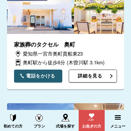
家族葬のタクセル 奥町
愛知県一宮市奥町貴船東23
奥町駅から徒歩6分
(木曽川駅 3.1km)
電話をかける
詳細を見る
資料請求する
電話をかける
初めての方
プラン
式場を探す
お急ぎの方
メニュー