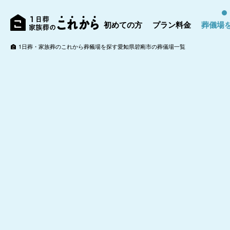
初めての方
プラン料金
葬儀場
1日葬・家族葬のこれから
葬儀場を探す
愛知県
碧南市の葬儀場一覧