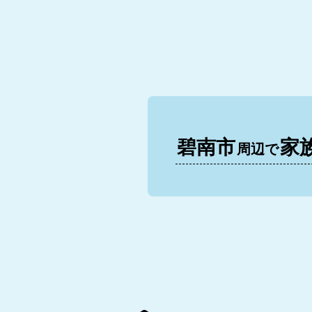
碧南市
家
周辺で