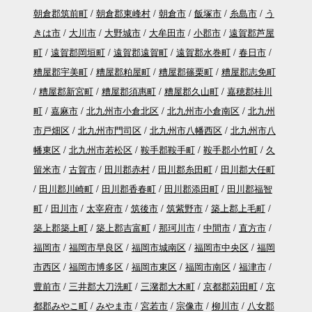
朝倉郡筑前町
朝倉郡東峰村
朝倉市
飯塚市
糸島市
う
きは市
大川市
大野城市
大牟田市
小郡市
遠賀郡芦屋
町
遠賀郡岡垣町
遠賀郡遠賀町
遠賀郡水巻町
春日市
糟屋郡宇美町
糟屋郡粕屋町
糟屋郡篠栗町
糟屋郡志免町
糟屋郡新宮町
糟屋郡須惠町
糟屋郡久山町
嘉穂郡桂川
町
嘉麻市
北九州市小倉北区
北九州市小倉南区
北九州
市戸畑区
北九州市門司区
北九州市八幡西区
北九州市八
幡東区
北九州市若松区
鞍手郡鞍手町
鞍手郡小竹町
久
留米市
古賀市
田川郡赤村
田川郡糸田町
田川郡大任町
田川郡川崎町
田川郡香春町
田川郡添田町
田川郡福智
町
田川市
太宰府市
筑後市
筑紫野市
築上郡上毛町
築上郡築上町
築上郡吉富町
那珂川市
中間市
直方市
福岡市
福岡市早良区
福岡市城南区
福岡市中央区
福岡
市西区
福岡市博多区
福岡市東区
福岡市南区
福津市
豊前市
三井郡大刀洗町
三潴郡大木町
京都郡苅田町
京
都郡みやこ町
みやま市
宮若市
宗像市
柳川市
八女郡