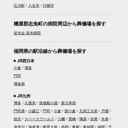
広川町
八女市
行橋市
糟屋郡志免町の病院周辺から葬儀場を探す
栄光会 栄光病院
福岡県の駅沿線から葬儀場を探す
JR西日本
小倉
博多
門司
博多南
JR九州
博多
久留米
筑後船小屋
新大牟田
門司港
小森江
門司
小倉
西小倉
九州工大前
戸畑
枝光
スペースワールド
八幡
黒崎
陣原
折尾
水巻
遠賀川
海老津
教育大前
赤間
東郷
東福間
福間
千