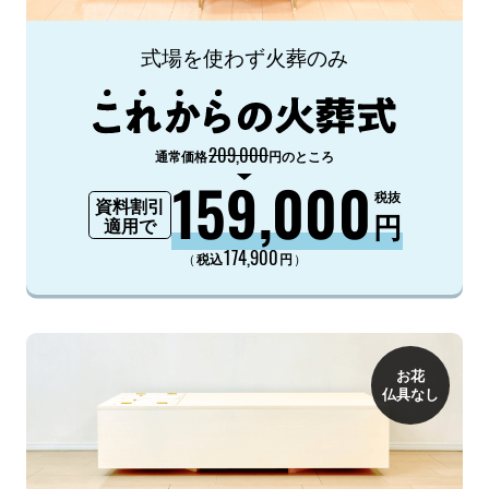
式場を使わず火葬のみ
209,000
通常価格
円のところ
159,000
税抜
資料割引
円
適用で
174,900
（
）
税込
円
お花
仏具なし