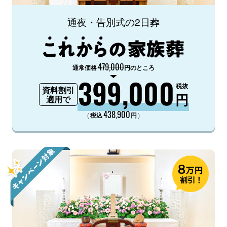
通夜・告別式の2日葬
479,000
通常価格
円のところ
399,000
税抜
資料割引
円
適用で
438,900
（
）
税込
円