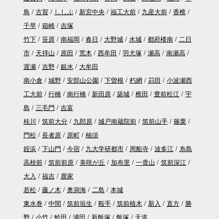
鳥
古賀
ししぶ
新宮中央
福工大前
九産大前
香椎
千早
箱崎
吉塚
竹下
笹原
南福岡
春日
大野城
水城
都府楼南
二日
市
天拝山
原田
荒木
西牟田
羽犬塚
瀬高
南瀬高
渡瀬
吉野
銀水
大牟田
南小倉
城野
安部山公園
下曽根
朽網
苅田
小波瀬西
工大前
行橋
南行橋
新田原
築城
椎田
豊前松江
宇
島
三毛門
吉富
桂川
筑前大分
九郎原
城戸南蔵院前
筑前山手
篠栗
門松
長者原
原町
柚須
姪浜
下山門
今宿
九大学研都市
周船寺
波多江
糸島
高校前
筑前前原
美咲が丘
加布里
一貴山
筑前深江
大入
福吉
鹿家
若松
藤ノ木
奥洞海
二島
本城
東水巻
中間
筑前垣生
鞍手
筑前植木
新入
直方
勝
野
小竹
鯰田
浦田
新飯塚
飯塚
天道