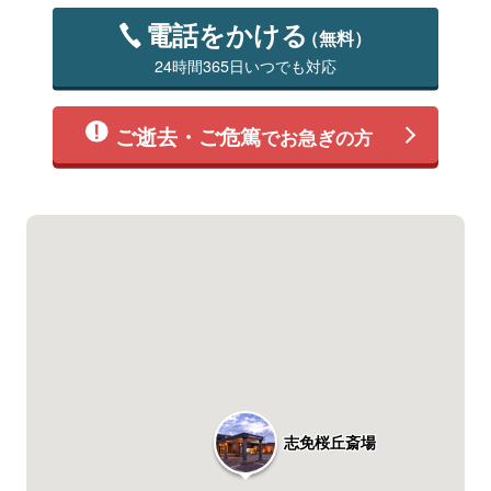
電話をかける
（無料）
24時間365日いつでも対応
ご逝去・ご危篤
でお急ぎの方
志免桜丘斎場