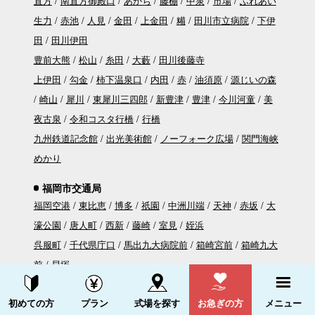
直方
南直方御殿口
あかぢ
藤棚
中泉
市場
ふれあい
生力
赤池
人見
金田
上金田
糒
田川市立病院
下伊
田
田川伊田
豊前大熊
松山
糸田
大藪
田川後藤寺
上伊田
勾金
柿下温泉口
内田
赤
油須原
源じいの森
崎山
犀川
東犀川三四郎
新豊津
豊津
今川河童
美
夜古泉
令和コスタ行橋
行橋
九州鉄道記念館
出光美術館
ノーフォーク広場
関門海峡
めかり
福岡市交通局
福岡空港
東比恵
博多
祇園
中洲川端
天神
赤坂
大
濠公園
唐人町
西新
藤崎
室見
姪浜
呉服町
千代県庁口
馬出九大病院前
箱崎宮前
箱崎九大
前
貝塚
橋本
次郎丸
賀茂
野芥
梅林
福大前
七隈
金山
茶
資料請求する
電話をかける
初めての方
プラン
式場を探す
お急ぎの方
メニュー
山
別府
六本松
桜坂
薬院大通
薬院
渡辺通
天神南