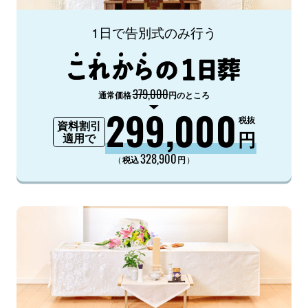
1日で告別式のみ行う
379,000
通常価格
円のところ
299,000
税抜
資料割引
円
適用で
328,900
（
）
税込
円