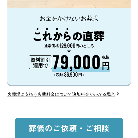
お金をかけないお葬式
129,000
通常価格
円のところ
79,000
税抜
資料割引
円
適用で
86,900
（
）
税込
円
火葬場に支払う火葬料金について
追加料金がかかる場合