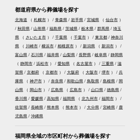
都道府県から葬儀場を探す
北海道
（
札幌市
）
青森県
岩手県
宮城県
（
仙台市
）
秋田県
山形県
福島県
茨城県
栃木県
群馬県
埼玉
県
（
さいたま市
）
千葉県
（
千葉市
）
東京都
神奈川
県
（
川崎市
横浜市
相模原市
）
新潟県
（
新潟市
）
富山県
石川県
福井県
山梨県
長野県
岐阜県
静岡県
（
静岡市
浜松市
）
愛知県
（
名古屋市
）
三重県
滋
賀県
京都府
（
京都市
）
大阪府
（
大阪市
堺市
）
兵
庫県
（
神戸市
）
奈良県
和歌山県
鳥取県
島根県
岡
山県
（
岡山市
）
広島県
（
広島市
）
山口県
徳島県
香川県
愛媛県
高知県
福岡県
（
北九州市
福岡市
）
佐賀県
長崎県
熊本県
（
熊本市
）
大分県
宮崎県
鹿
児島県
沖縄県
福岡県全域の市区町村から葬儀場を探す