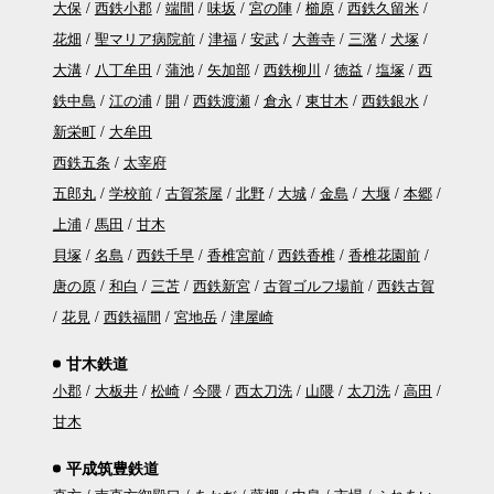
大保
西鉄小郡
端間
味坂
宮の陣
櫛原
西鉄久留米
花畑
聖マリア病院前
津福
安武
大善寺
三潴
犬塚
大溝
八丁牟田
蒲池
矢加部
西鉄柳川
徳益
塩塚
西
鉄中島
江の浦
開
西鉄渡瀬
倉永
東甘木
西鉄銀水
新栄町
大牟田
西鉄五条
太宰府
五郎丸
学校前
古賀茶屋
北野
大城
金島
大堰
本郷
上浦
馬田
甘木
貝塚
名島
西鉄千早
香椎宮前
西鉄香椎
香椎花園前
唐の原
和白
三苫
西鉄新宮
古賀ゴルフ場前
西鉄古賀
花見
西鉄福間
宮地岳
津屋崎
甘木鉄道
小郡
大板井
松崎
今隈
西太刀洗
山隈
太刀洗
高田
甘木
平成筑豊鉄道