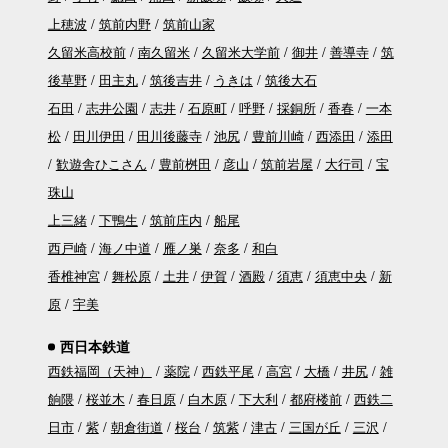
上穂波
筑前内野
筑前山家
久留米高校前
南久留米
久留米大学前
御井
善導寺
筑
後草野
田主丸
筑後吉井
うきは
筑後大石
石田
志井公園
志井
石原町
呼野
採銅所
香春
一本
松
田川伊田
田川後藤寺
池尻
豊前川崎
西添田
添田
歓遊舎ひこさん
豊前桝田
彦山
筑前岩屋
大行司
宝
珠山
上三緒
下鴨生
筑前庄内
船尾
西戸崎
海ノ中道
雁ノ巣
奈多
和白
香椎神宮
舞松原
土井
伊賀
酒殿
須恵
須恵中央
新
原
宇美
西日本鉄道
西鉄福岡（天神）
薬院
西鉄平尾
高宮
大橋
井尻
雑
餉隈
桜並木
春日原
白木原
下大利
都府楼前
西鉄二
日市
紫
朝倉街道
桜台
筑紫
津古
三国が丘
三沢