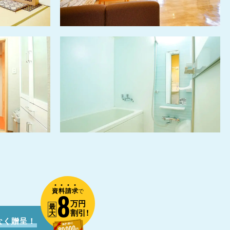
資
料
請
求
8
で
万円
最
割引!
大
なく贈呈！