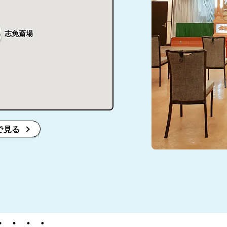
志免斎場
で見る