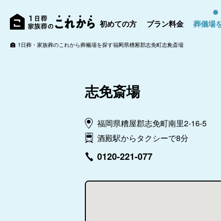
初めての方
プラン料金
葬儀場
1日葬・家族葬のこれから
葬儀場を探す
福岡県
糟屋郡志免町
志免斎場
志免斎場
福岡県糟屋郡志免町南里2-16-5
酒殿駅からタクシーで8分
0120-221-077