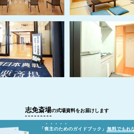
志免斎場
の式場資料をお届けします
「
喪
主
の
た
め
のガイドブック」
無料でもれ