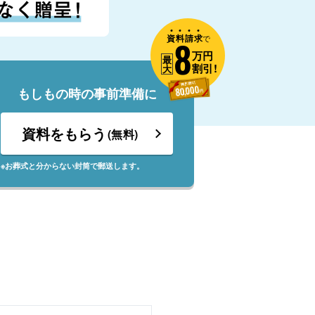
資
料
請
求
8
で
万円
最
割引!
大
もしもの時の事前準備に
資料をもらう
(無料)
※お葬式と分からない封筒で郵送します。