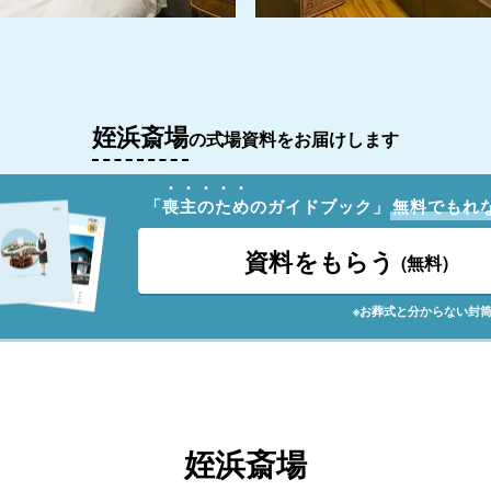
姪浜斎場
の式場資料をお届けします
「
喪
主
の
た
め
のガイドブック」
無料でもれ
資料をもらう
(無料)
※お葬式と分からない封
姪浜斎場