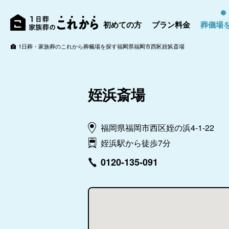
初めての方
プラン料金
葬儀場
1日葬・家族葬のこれから
葬儀場を探す
福岡県
福岡市
西区
姪浜斎場
姪浜斎場
福岡県福岡市西区姪の浜4-1-22
姪浜駅から徒歩7分
0120-135-091