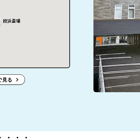
姪浜斎場
で見る