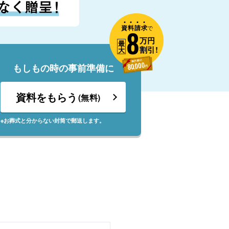
資
料
請
求
8
で
万円
最
割引!
大
もしもの時の事前準備に
資料をもらう
(無料)
※お葬式と分からない封筒で郵送します。