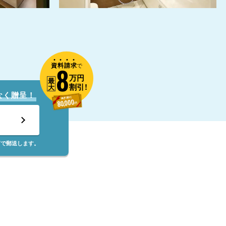
資
料
請
求
8
で
万円
最
割引!
大
なく贈呈！
筒で郵送します。