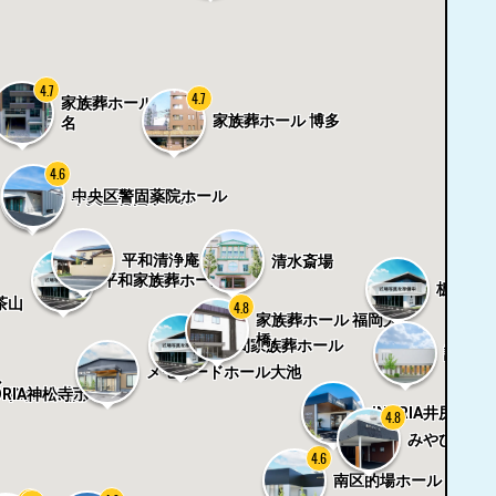
4.7
4.7
家族葬ホール 福岡大
家族葬ホール 博多
名
4.6
4.8
中央区警固薬院ホール
中央区警固ホール
平和清浄庵
清水斎場
平和家族葬ホール
板付家
茶山
4.8
家族葬ホール 福岡大
橋
野間家族葬ホール
諸岡斎
メモリードホール大池
ル
ORIA神松寺ホール
ードホール福大
INORIA井尻ホー
4.8
みやびホー
4.6
南区的場ホール