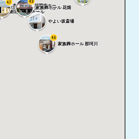
4.9
4.8
4.7
4.8
市民葬祭 福岡南ホー
家族葬ホール 油山
家族葬ホール 花畑
市民葬祭 油山ホール
ル
城南区東油山ホール
やよい坂斎場
4.6
家族葬ホール 那珂川