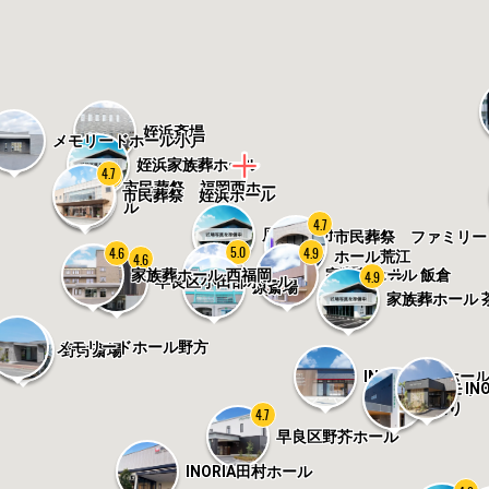
姪浜斎場
メモリードホール小戸
姪浜家族葬ホール
4.7
4.7
市民葬祭 福岡西ホー
市民葬祭 姪浜ホール
ル
4.7
原家族葬ホール
市民葬祭 ファミリー
5.0
4.9
4.6
ホール荒江
4.6
市民葬祭 福岡ホール
家族葬ホール 飯倉
家族葬ホール 西福岡
4.9
早良区小田部ホール
原斎場
家族葬ホール 
メモリードホール野方
野方斎場
4.7
INORIA七隈ホー
IN
メモリ
通り
4.7
早良区野芥ホール
INORIA田村ホール