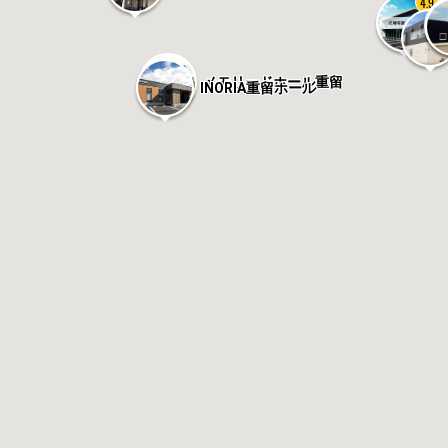
4.9
メモリードホール重留
INORIA重留ホール