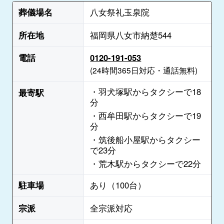
葬儀場名
八女祭礼玉泉院
所在地
福岡県八女市納楚544
電話
0120-191-053
(24時間365日対応・通話無料)
・羽犬塚駅からタクシーで18
最寄駅
分
・西牟田駅からタクシーで19
分
・筑後船小屋駅からタクシー
で23分
・荒木駅からタクシーで22分
駐車場
あり（100台）
宗派
全宗派対応