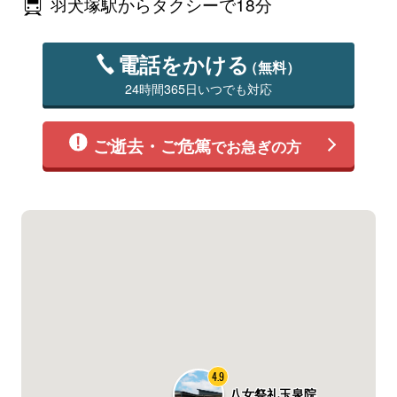
羽犬塚駅からタクシーで18分
電話をかける
（無料）
24時間365日いつでも対応
ご逝去・ご危篤
でお急ぎの方
4.9
八女祭礼玉泉院