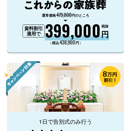
479,000
通常価格
円のところ
399,000
税抜
資料割引
円
適用で
438,900
（
）
税込
円
1日で告別式のみ行う