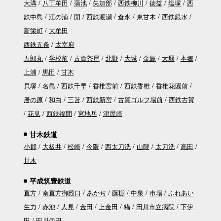
大溝
八丁牟田
蒲池
矢加部
西鉄柳川
徳益
塩塚
西
鉄中島
江の浦
開
西鉄渡瀬
倉永
東甘木
西鉄銀水
新栄町
大牟田
西鉄五条
太宰府
五郎丸
学校前
古賀茶屋
北野
大城
金島
大堰
本郷
上浦
馬田
甘木
貝塚
名島
西鉄千早
香椎宮前
西鉄香椎
香椎花園前
唐の原
和白
三苫
西鉄新宮
古賀ゴルフ場前
西鉄古賀
花見
西鉄福間
宮地岳
津屋崎
甘木鉄道
小郡
大板井
松崎
今隈
西太刀洗
山隈
太刀洗
高田
甘木
平成筑豊鉄道
直方
南直方御殿口
あかぢ
藤棚
中泉
市場
ふれあい
生力
赤池
人見
金田
上金田
糒
田川市立病院
下伊
田
田川伊田