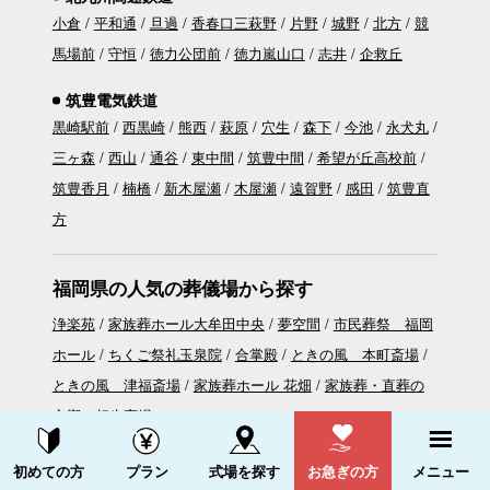
小倉
平和通
旦過
香春口三萩野
片野
城野
北方
競
馬場前
守恒
徳力公団前
徳力嵐山口
志井
企救丘
筑豊電気鉄道
黒崎駅前
西黒崎
熊西
萩原
穴生
森下
今池
永犬丸
三ヶ森
西山
通谷
東中間
筑豊中間
希望が丘高校前
筑豊香月
楠橋
新木屋瀬
木屋瀬
遠賀野
感田
筑豊直
方
福岡県の人気の葬儀場から探す
浄楽苑
家族葬ホール大牟田中央
夢空間
市民葬祭 福岡
ホール
ちくご祭礼玉泉院
合掌殿
ときの風 本町斎場
ときの風 津福斎場
家族葬ホール 花畑
家族葬・直葬の
心響 相生斎場
資料請求する
電話をかける
初めての方
プラン
式場を探す
お急ぎの方
メニュー
葬儀プランを探す