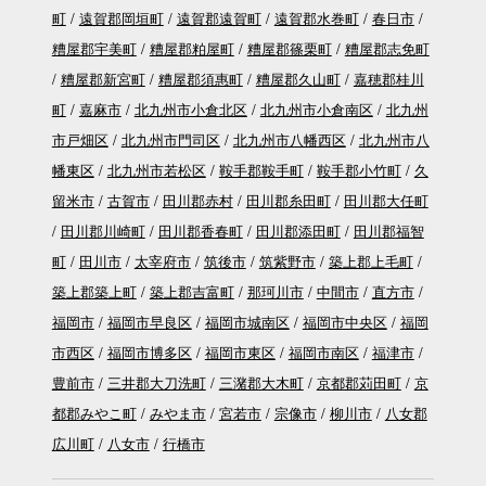
町
遠賀郡岡垣町
遠賀郡遠賀町
遠賀郡水巻町
春日市
糟屋郡宇美町
糟屋郡粕屋町
糟屋郡篠栗町
糟屋郡志免町
糟屋郡新宮町
糟屋郡須惠町
糟屋郡久山町
嘉穂郡桂川
町
嘉麻市
北九州市小倉北区
北九州市小倉南区
北九州
市戸畑区
北九州市門司区
北九州市八幡西区
北九州市八
幡東区
北九州市若松区
鞍手郡鞍手町
鞍手郡小竹町
久
留米市
古賀市
田川郡赤村
田川郡糸田町
田川郡大任町
田川郡川崎町
田川郡香春町
田川郡添田町
田川郡福智
町
田川市
太宰府市
筑後市
筑紫野市
築上郡上毛町
築上郡築上町
築上郡吉富町
那珂川市
中間市
直方市
福岡市
福岡市早良区
福岡市城南区
福岡市中央区
福岡
市西区
福岡市博多区
福岡市東区
福岡市南区
福津市
豊前市
三井郡大刀洗町
三潴郡大木町
京都郡苅田町
京
都郡みやこ町
みやま市
宮若市
宗像市
柳川市
八女郡
広川町
八女市
行橋市