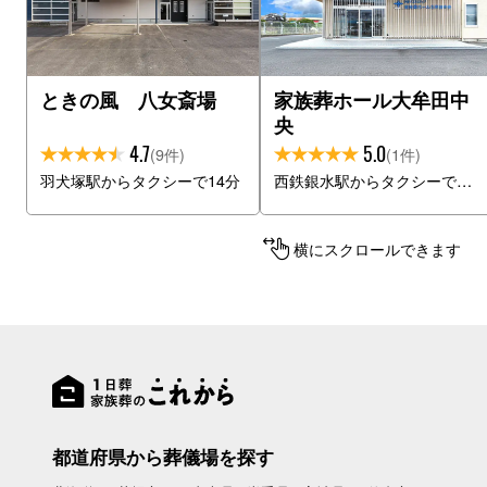
ときの風 八女斎場
家族葬ホール大牟田中
央
4.7
5.0
(9件)
(1件)
羽犬塚駅からタクシーで14分
西鉄銀水駅からタクシーで6分
横にスクロールできます
都道府県から葬儀場を探す