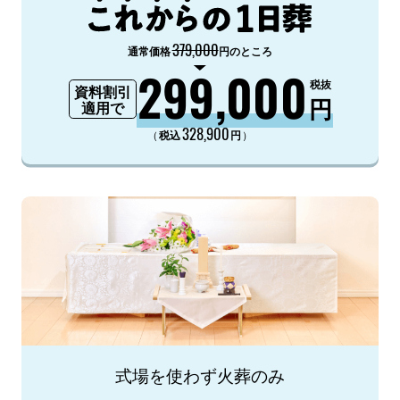
379,000
通常価格
円のところ
299,000
税抜
資料割引
円
適用で
328,900
（
）
税込
円
式場を使わず火葬のみ