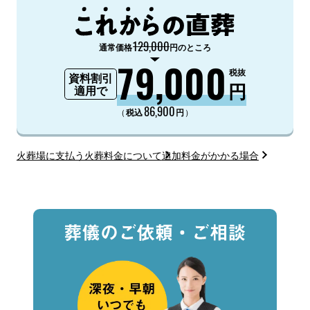
129,000
通常価格
円のところ
79,000
税抜
資料割引
円
適用で
86,900
（
）
税込
円
火葬場に支払う火葬料金について
追加料金がかかる場合