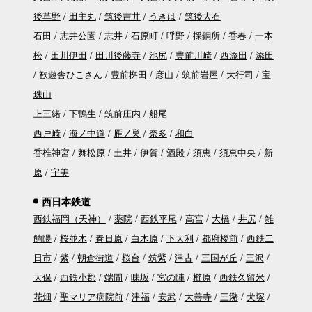
後草野
田主丸
筑後吉井
うきは
筑後大石
石田
志井公園
志井
石原町
呼野
採銅所
香春
一本
松
田川伊田
田川後藤寺
池尻
豊前川崎
西添田
添田
歓遊舎ひこさん
豊前桝田
彦山
筑前岩屋
大行司
宝
珠山
上三緒
下鴨生
筑前庄内
船尾
西戸崎
海ノ中道
雁ノ巣
奈多
和白
香椎神宮
舞松原
土井
伊賀
酒殿
須恵
須恵中央
新
原
宇美
西日本鉄道
西鉄福岡（天神）
薬院
西鉄平尾
高宮
大橋
井尻
雑
餉隈
桜並木
春日原
白木原
下大利
都府楼前
西鉄二
日市
紫
朝倉街道
桜台
筑紫
津古
三国が丘
三沢
大保
西鉄小郡
端間
味坂
宮の陣
櫛原
西鉄久留米
花畑
聖マリア病院前
津福
安武
大善寺
三潴
犬塚