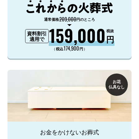
209,000
通常価格
円のところ
159,000
税抜
資料割引
円
適用で
174,900
（
）
税込
円
お花
仏具なし
お金をかけないお葬式