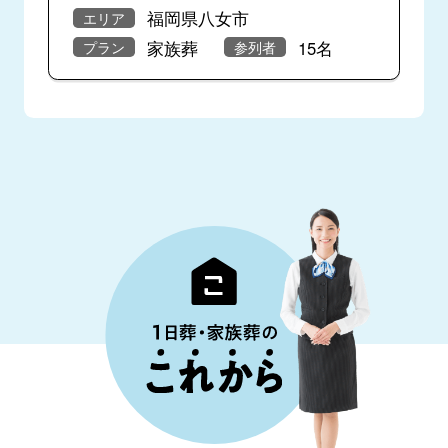
福岡県八女市
エリア
家族葬
15名
プラン
参列者