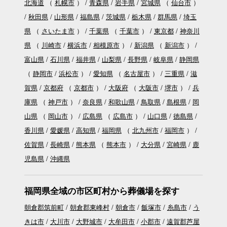
北海道
（
札幌市
）
青森県
岩手県
宮城県
（
仙台市
）
秋田県
山形県
福島県
茨城県
栃木県
群馬県
埼玉
県
（
さいたま市
）
千葉県
（
千葉市
）
東京都
神奈川
県
（
川崎市
横浜市
相模原市
）
新潟県
（
新潟市
）
富山県
石川県
福井県
山梨県
長野県
岐阜県
静岡県
（
静岡市
浜松市
）
愛知県
（
名古屋市
）
三重県
滋
賀県
京都府
（
京都市
）
大阪府
（
大阪市
堺市
）
兵
庫県
（
神戸市
）
奈良県
和歌山県
鳥取県
島根県
岡
山県
（
岡山市
）
広島県
（
広島市
）
山口県
徳島県
香川県
愛媛県
高知県
福岡県
（
北九州市
福岡市
）
佐賀県
長崎県
熊本県
（
熊本市
）
大分県
宮崎県
鹿
児島県
沖縄県
福岡県全域の市区町村から葬儀場を探す
朝倉郡筑前町
朝倉郡東峰村
朝倉市
飯塚市
糸島市
う
きは市
大川市
大野城市
大牟田市
小郡市
遠賀郡芦屋