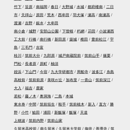
竹下
笹原
南福岡
春日
大野城
水城
都府楼南
二日
市
天拝山
原田
荒木
西牟田
羽犬塚
瀬高
南瀬高
渡瀬
吉野
銀水
大牟田
南小倉
城野
安部山公園
下曽根
朽網
苅田
小波瀬西
工大前
行橋
南行橋
新田原
築城
椎田
豊前松江
宇
島
三毛門
吉富
桂川
筑前大分
九郎原
城戸南蔵院前
筑前山手
篠栗
門松
長者原
原町
柚須
姪浜
下山門
今宿
九大学研都市
周船寺
波多江
糸島
高校前
筑前前原
美咲が丘
加布里
一貴山
筑前深江
大入
福吉
鹿家
若松
藤ノ木
奥洞海
二島
本城
東水巻
中間
筑前垣生
鞍手
筑前植木
新入
直方
勝
野
小竹
鯰田
浦田
新飯塚
飯塚
天道
上穂波
筑前内野
筑前山家
久留米高校前
南久留米
久留米大学前
御井
善導寺
筑