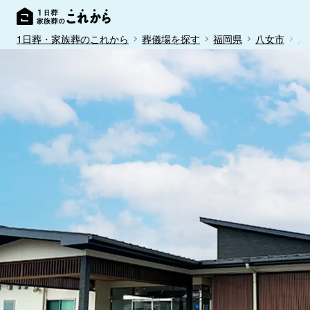
1日葬・家族葬のこれから
葬儀場を探す
福岡県
八女市
八