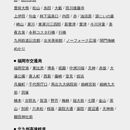
豊前大熊
松山
糸田
大藪
田川後藤寺
上伊田
勾金
柿下温泉口
内田
赤
油須原
源じいの森
崎山
犀川
東犀川三四郎
新豊津
豊津
今川河童
美
夜古泉
令和コスタ行橋
行橋
九州鉄道記念館
出光美術館
ノーフォーク広場
関門海峡
めかり
福岡市交通局
福岡空港
東比恵
博多
祇園
中洲川端
天神
赤坂
大
濠公園
唐人町
西新
藤崎
室見
姪浜
呉服町
千代県庁口
馬出九大病院前
箱崎宮前
箱崎九大
前
貝塚
橋本
次郎丸
賀茂
野芥
梅林
福大前
七隈
金山
茶
山
別府
六本松
桜坂
薬院大通
薬院
渡辺通
天神南
櫛田神社前
北九州高速鉄道