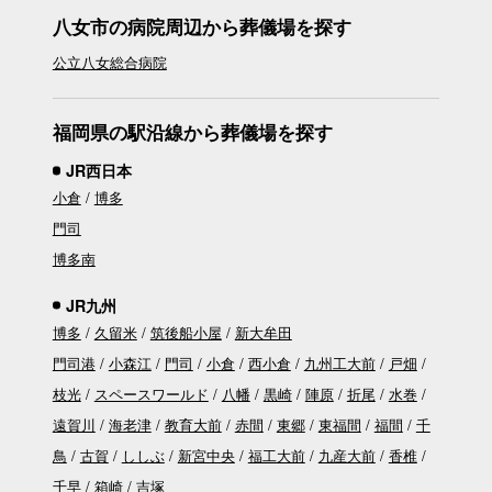
八女市の病院周辺から葬儀場を探す
公立八女総合病院
福岡県の駅沿線から葬儀場を探す
JR西日本
小倉
博多
門司
博多南
JR九州
博多
久留米
筑後船小屋
新大牟田
門司港
小森江
門司
小倉
西小倉
九州工大前
戸畑
枝光
スペースワールド
八幡
黒崎
陣原
折尾
水巻
遠賀川
海老津
教育大前
赤間
東郷
東福間
福間
千
鳥
古賀
ししぶ
新宮中央
福工大前
九産大前
香椎
千早
箱崎
吉塚