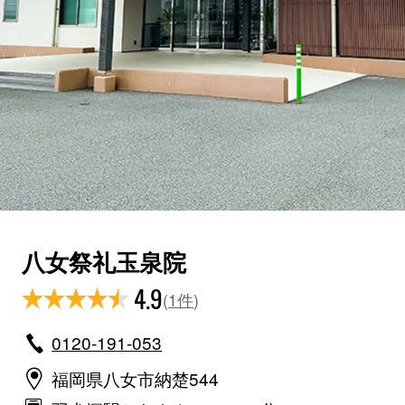
八女祭礼玉泉院
4.9
(
1件
)
0120-191-053
福岡県八女市納楚544