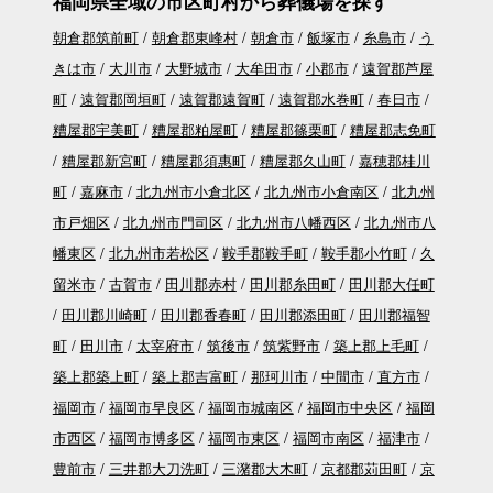
福岡県全域の市区町村から葬儀場を探す
朝倉郡筑前町
朝倉郡東峰村
朝倉市
飯塚市
糸島市
う
きは市
大川市
大野城市
大牟田市
小郡市
遠賀郡芦屋
町
遠賀郡岡垣町
遠賀郡遠賀町
遠賀郡水巻町
春日市
糟屋郡宇美町
糟屋郡粕屋町
糟屋郡篠栗町
糟屋郡志免町
糟屋郡新宮町
糟屋郡須惠町
糟屋郡久山町
嘉穂郡桂川
町
嘉麻市
北九州市小倉北区
北九州市小倉南区
北九州
市戸畑区
北九州市門司区
北九州市八幡西区
北九州市八
幡東区
北九州市若松区
鞍手郡鞍手町
鞍手郡小竹町
久
留米市
古賀市
田川郡赤村
田川郡糸田町
田川郡大任町
田川郡川崎町
田川郡香春町
田川郡添田町
田川郡福智
町
田川市
太宰府市
筑後市
筑紫野市
築上郡上毛町
築上郡築上町
築上郡吉富町
那珂川市
中間市
直方市
福岡市
福岡市早良区
福岡市城南区
福岡市中央区
福岡
市西区
福岡市博多区
福岡市東区
福岡市南区
福津市
豊前市
三井郡大刀洗町
三潴郡大木町
京都郡苅田町
京