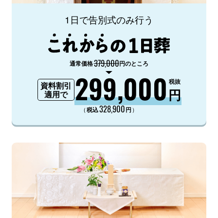
1日で告別式のみ行う
379,000
通常価格
円のところ
299,000
税抜
資料割引
円
適用で
328,900
（
）
税込
円