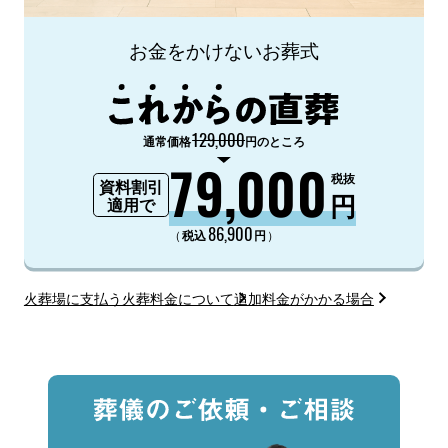
お金をかけないお葬式
129,000
通常価格
円のところ
79,000
税抜
資料割引
円
適用で
86,900
（
）
税込
円
火葬場に支払う火葬料金について
追加料金がかかる場合