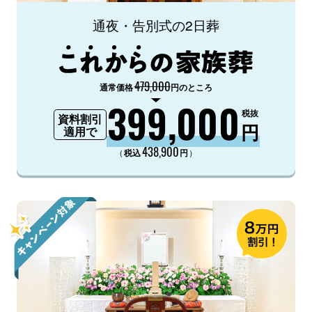
通夜・告別式の2日葬
479,000
通常価格
円のところ
399,000
税抜
資料割引
円
適用で
438,900
（
）
税込
円