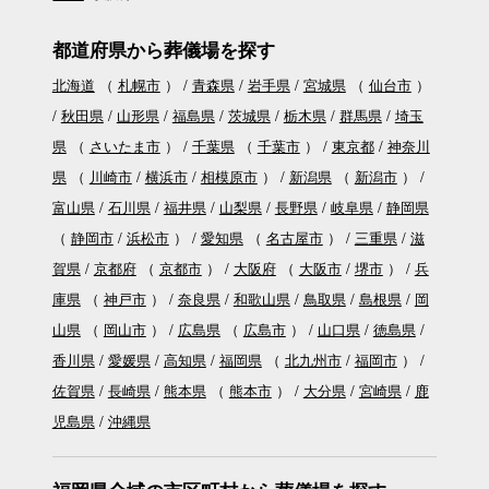
都道府県から葬儀場を探す
北海道
（
札幌市
）
青森県
岩手県
宮城県
（
仙台市
）
秋田県
山形県
福島県
茨城県
栃木県
群馬県
埼玉
県
（
さいたま市
）
千葉県
（
千葉市
）
東京都
神奈川
県
（
川崎市
横浜市
相模原市
）
新潟県
（
新潟市
）
富山県
石川県
福井県
山梨県
長野県
岐阜県
静岡県
（
静岡市
浜松市
）
愛知県
（
名古屋市
）
三重県
滋
賀県
京都府
（
京都市
）
大阪府
（
大阪市
堺市
）
兵
庫県
（
神戸市
）
奈良県
和歌山県
鳥取県
島根県
岡
山県
（
岡山市
）
広島県
（
広島市
）
山口県
徳島県
香川県
愛媛県
高知県
福岡県
（
北九州市
福岡市
）
佐賀県
長崎県
熊本県
（
熊本市
）
大分県
宮崎県
鹿
児島県
沖縄県