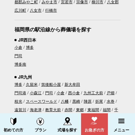
都郡みやこ町
みやま市
宮若市
宗像市
柳川市
八女郡
広川町
八女市
行橋市
福岡県の駅沿線から葬儀場を探す
JR西日本
小倉
博多
門司
博多南
JR九州
博多
久留米
筑後船小屋
新大牟田
門司港
小森江
門司
小倉
西小倉
九州工大前
戸畑
枝光
スペースワールド
八幡
黒崎
陣原
折尾
水巻
遠賀川
海老津
教育大前
赤間
東郷
東福間
福間
千
鳥
古賀
ししぶ
新宮中央
福工大前
九産大前
香椎
資料請求する
電話をかける
千早
箱崎
吉塚
初めての方
プラン
式場を探す
お急ぎの方
メニュー
竹下
笹原
南福岡
春日
大野城
水城
都府楼南
二日