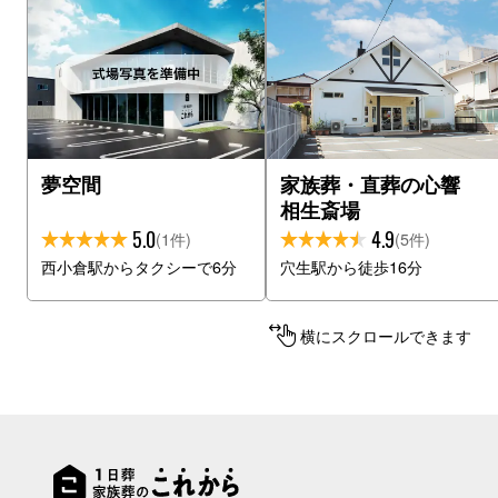
夢空間
家族葬・直葬の心響
相生斎場
5.0
4.9
(1件)
(5件)
西小倉駅からタクシーで6分
穴生駅から徒歩16分
横にスクロールできます