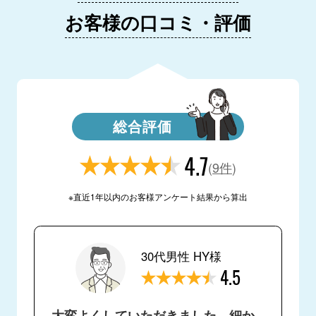
お客様の口コミ・評価
総合評価
4.7
(
9件
)
※直近1年以内のお客様アンケート結果から算出
30代男性 HY様
4.5
大変よくしていただきました。細か