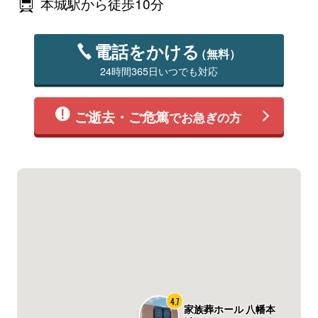
本城駅から徒歩10分
電話をかける
（無料）
24時間365日いつでも対応
ご逝去・ご危篤
でお急ぎの方
4.7
家族葬ホール 八幡本