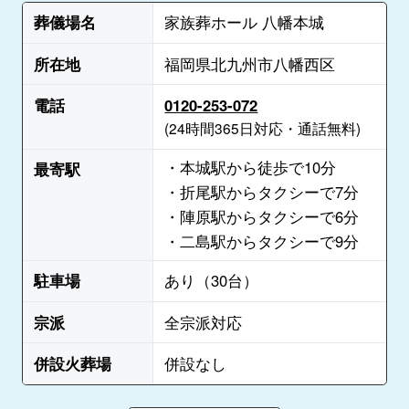
葬儀場名
家族葬ホール 八幡本城
所在地
福岡県北九州市八幡西区
電話
0120-253-072
(24時間365日対応・通話無料)
・本城駅から徒歩で10分
最寄駅
・折尾駅からタクシーで7分
・陣原駅からタクシーで6分
・二島駅からタクシーで9分
駐車場
あり（30台）
宗派
全宗派対応
併設火葬場
併設なし