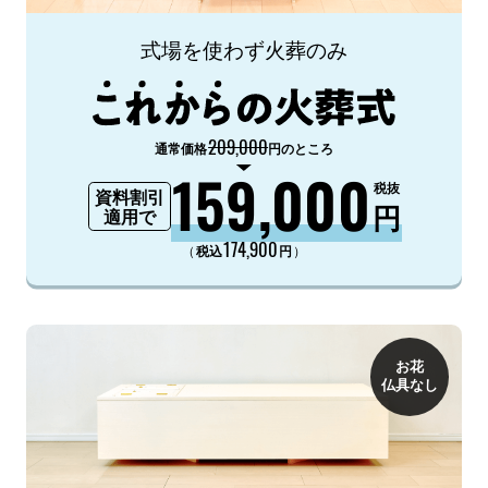
式場を使わず火葬のみ
209,000
通常価格
円のところ
159,000
税抜
資料割引
円
適用で
174,900
（
）
税込
円
お花
仏具なし