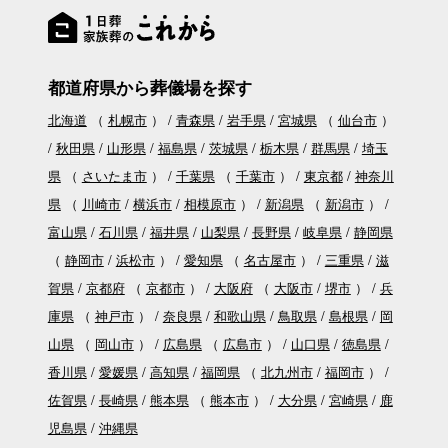
都道府県から葬儀場を探す
北海道
（
札幌市
）
青森県
岩手県
宮城県
（
仙台市
）
秋田県
山形県
福島県
茨城県
栃木県
群馬県
埼玉
県
（
さいたま市
）
千葉県
（
千葉市
）
東京都
神奈川
県
（
川崎市
横浜市
相模原市
）
新潟県
（
新潟市
）
富山県
石川県
福井県
山梨県
長野県
岐阜県
静岡県
（
静岡市
浜松市
）
愛知県
（
名古屋市
）
三重県
滋
賀県
京都府
（
京都市
）
大阪府
（
大阪市
堺市
）
兵
庫県
（
神戸市
）
奈良県
和歌山県
鳥取県
島根県
岡
山県
（
岡山市
）
広島県
（
広島市
）
山口県
徳島県
香川県
愛媛県
高知県
福岡県
（
北九州市
福岡市
）
佐賀県
長崎県
熊本県
（
熊本市
）
大分県
宮崎県
鹿
児島県
沖縄県