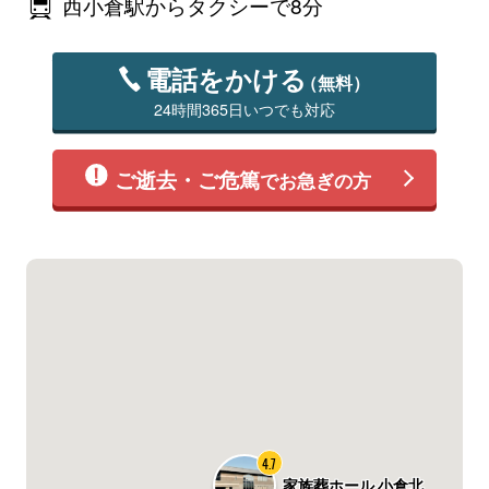
西小倉駅からタクシーで8分
電話をかける
（無料）
24時間365日いつでも対応
ご逝去・ご危篤
でお急ぎの方
4.7
家族葬ホール 小倉北