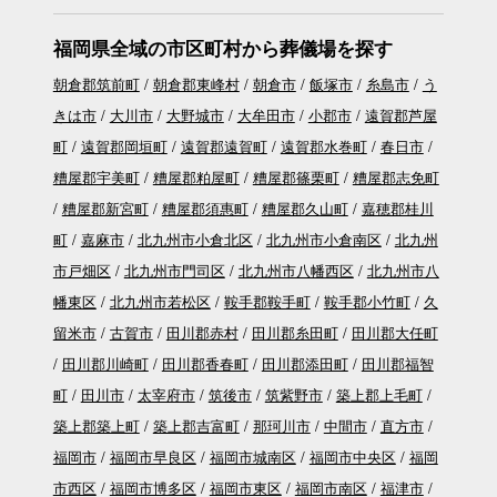
福岡県全域の市区町村から葬儀場を探す
朝倉郡筑前町
朝倉郡東峰村
朝倉市
飯塚市
糸島市
う
きは市
大川市
大野城市
大牟田市
小郡市
遠賀郡芦屋
町
遠賀郡岡垣町
遠賀郡遠賀町
遠賀郡水巻町
春日市
糟屋郡宇美町
糟屋郡粕屋町
糟屋郡篠栗町
糟屋郡志免町
糟屋郡新宮町
糟屋郡須惠町
糟屋郡久山町
嘉穂郡桂川
町
嘉麻市
北九州市小倉北区
北九州市小倉南区
北九州
市戸畑区
北九州市門司区
北九州市八幡西区
北九州市八
幡東区
北九州市若松区
鞍手郡鞍手町
鞍手郡小竹町
久
留米市
古賀市
田川郡赤村
田川郡糸田町
田川郡大任町
田川郡川崎町
田川郡香春町
田川郡添田町
田川郡福智
町
田川市
太宰府市
筑後市
筑紫野市
築上郡上毛町
築上郡築上町
築上郡吉富町
那珂川市
中間市
直方市
福岡市
福岡市早良区
福岡市城南区
福岡市中央区
福岡
市西区
福岡市博多区
福岡市東区
福岡市南区
福津市