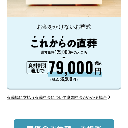
お金をかけないお葬式
129,000
通常価格
円のところ
79,000
税抜
資料割引
円
適用で
86,900
（
）
税込
円
火葬場に支払う火葬料金について
追加料金がかかる場合