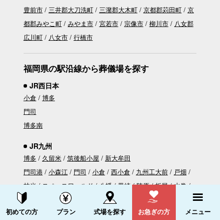
豊前市
三井郡大刀洗町
三潴郡大木町
京都郡苅田町
京
都郡みやこ町
みやま市
宮若市
宗像市
柳川市
八女郡
広川町
八女市
行橋市
福岡県の駅沿線から葬儀場を探す
JR西日本
小倉
博多
門司
博多南
JR九州
博多
久留米
筑後船小屋
新大牟田
門司港
小森江
門司
小倉
西小倉
九州工大前
戸畑
枝光
スペースワールド
八幡
黒崎
陣原
折尾
水巻
遠賀川
海老津
教育大前
赤間
東郷
東福間
福間
千
資料請求する
電話をかける
初めての方
プラン
式場を探す
お急ぎの方
メニュー
鳥
古賀
ししぶ
新宮中央
福工大前
九産大前
香椎