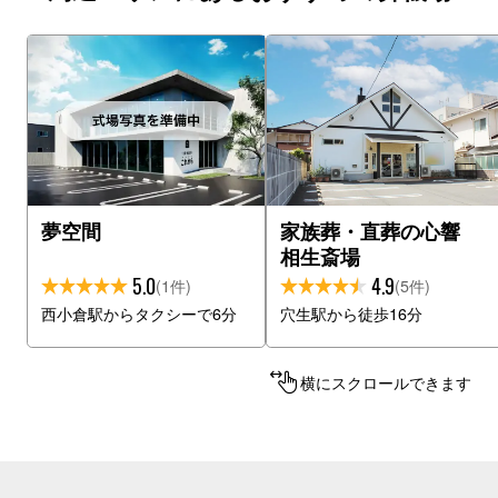
夢空間
家族葬・直葬の心響
相生斎場
5.0
4.9
(1件)
(5件)
西小倉駅からタクシーで6分
穴生駅から徒歩16分
横にスクロールできます