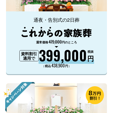
通夜・告別式の2日葬
479,000
通常価格
円のところ
399,000
税抜
資料割引
円
適用で
438,900
（
）
税込
円