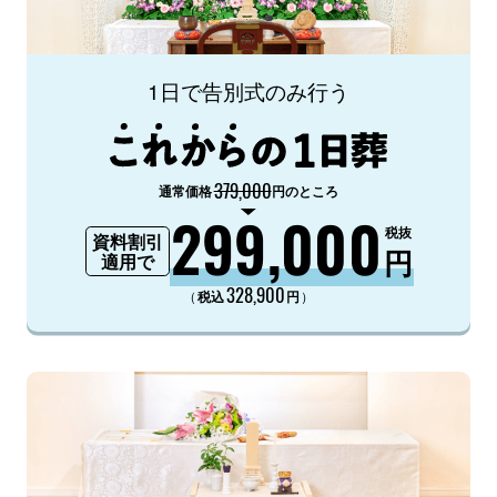
1日で告別式のみ行う
379,000
通常価格
円のところ
299,000
税抜
資料割引
円
適用で
328,900
（
）
税込
円