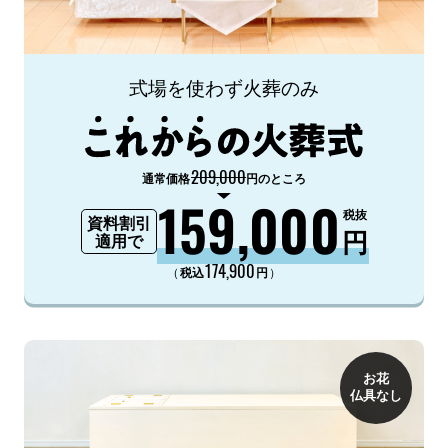
式場を使わず火葬のみ
209,000
通常価格
円のところ
159,000
税抜
資料割引
円
適用で
174,900
（
）
税込
円
お花
仏具なし