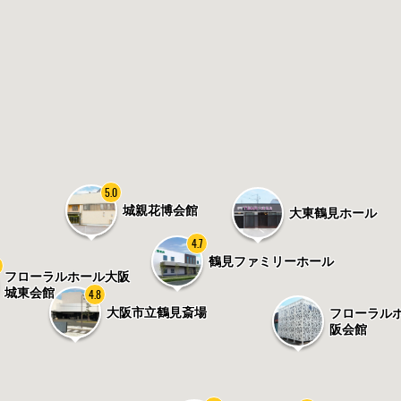
5.0
城親花博会館
大東鶴見ホール
4.7
鶴見ファミリーホール
フローラルホール大阪
城東会館
4.8
大阪市立鶴見斎場
フローラル
阪会館