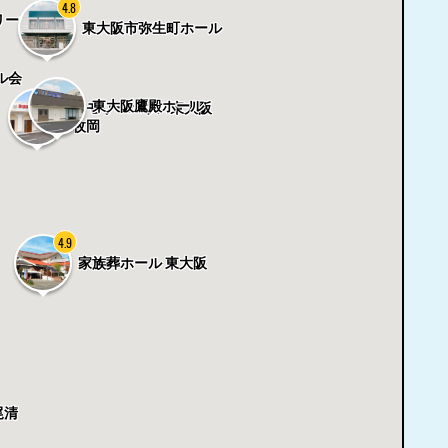
4.8
リーホー
東大阪市弥生町ホール
ル会
東大阪鷹殿ホール
メモリーハウス東大阪
枚岡
4.9
家族葬ホール 東大阪
尾清