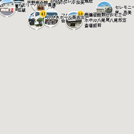
ひびきセレモニー無想
前
家族葬ホール 加美
平野南会館
メモリーハウス 喜連
庵
セレモニ
瓜破
尾 高美
4.7
5.0
家族葬会館 セレモニ
葬儀会館 セレモニー
フローラルホール平野
ひびきホール長吉出戸
ーホール八尾 八尾市
ホール八尾 八尾市立
会館
会館
立斎場前
斎場前