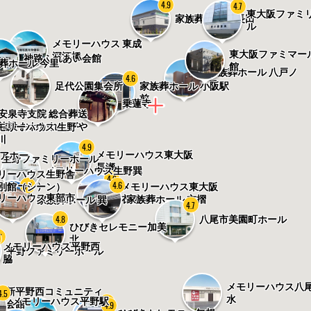
4.9
4.7
東大阪ファミ
家族葬ホール 長田
ル
メモリーハウス 東成
東大阪ファミマー
深江橋
神路ふれあい会館
葬ホール 今里
4.7
館
家族葬ホール 八戸ノ
4.6
里
家族葬ホール 小阪駅
足代公園集会所
前
乗蓮寺
安泉寺支院 総合葬送
施設 おわかれながや
モリーハウス 生野
川
4.9
メモリーハウス東大阪
アホー
生野ファミリーホール
長瀬
メモリーハウス生野巽
リーハウス生野舎
リーハウス生野舎
4.9
4.6
4.5
（シーン）
別館（シーン）
メモリーハウス東大阪
リーハウス東部市
衣摺
家族葬ホール 衣摺
家族葬ホール 巽
4.7
4.8
八尾市美園町ホール
ひびきセレモニー加美
7
北
メモリーハウス平野西
平野ファミリーホール
脇
メモリーハウス八
新平野西コミュニティ
4.5
水
メモリーハウス平野駅
4.6
会館
4.9