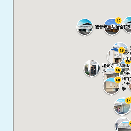
4.7
家族
観音寺 法輪会館
4.9
メ
中
4.8
瑞光寺 カトレ
4.4
4.6
ル
メモ
メモ
利寺
利寺
4.8
メモ
場
4.
4.5