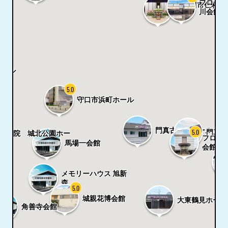
フローラ
寝屋川市仁和寺
川会館
ル
ホール
5.0
守口市浜町ホール
門真古川橋ホール
5.0
門真島
龍樹院 城北公園ホー
フロー
ル
馬場一会館
会館
メモリーハウス 旭新
森
5.0
城親花博会館
大東鶴見ホール
観寺
角善寺会館