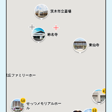
茨木市立斎場
称名寺
東仙寺
千里丘ファミリーホー
ル
4.7
メ
池
5.0
せっつメモリアルホー
ル
5.0