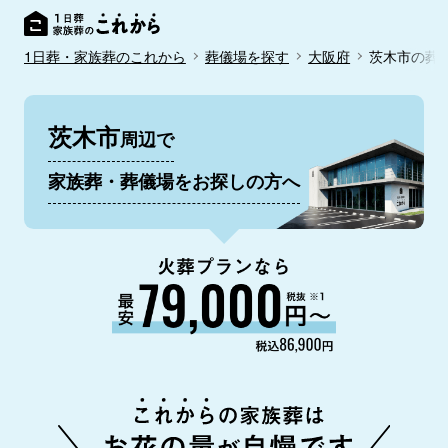
1日葬・家族葬のこれから
葬儀場を探す
大阪府
茨木市の葬
茨木市
周辺で
家族葬・葬儀場をお探しの方へ