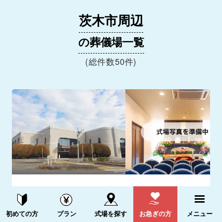
茨木市周辺
の葬儀場一覧
(総件数50件)
茨木市立斎場
資料請求する
電話をかける
大阪府茨木市大住町18-16
初めての方
プラン
式場を探す
お急ぎの方
メニュー