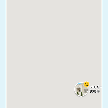
4.6
メモリーハ
善根寺