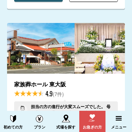
家族葬ホール 東大阪
4.9
(7件)
担当の方の進行が大変スムーズでした。 母
を亡くし、悲しみの底にある中、適確なご対
応をいただきましたので。
資料請求する
電話をかける
大阪府東大阪市
初めての方
プラン
式場を探す
お急ぎの方
メニュー