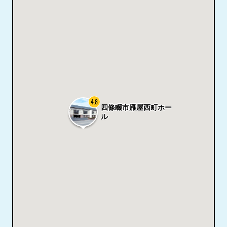
4.8
四條畷市雁屋西町ホー
ル