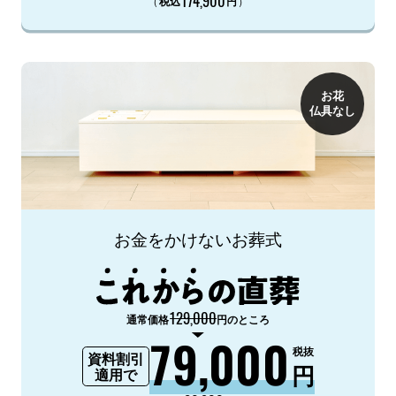
174,900
（
）
税込
円
お花
仏具なし
お金をかけないお葬式
129,000
通常価格
円のところ
79,000
税抜
資料割引
円
適用で