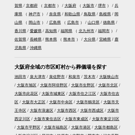
賀県
京都府
（
京都市
）
大阪府
（
大阪市
堺市
）
兵
庫県
（
神戸市
）
奈良県
和歌山県
鳥取県
島根県
岡
山県
（
岡山市
）
広島県
（
広島市
）
山口県
徳島県
香川県
愛媛県
高知県
福岡県
（
北九州市
福岡市
）
佐賀県
長崎県
熊本県
（
熊本市
）
大分県
宮崎県
鹿
児島県
沖縄県
大阪府全域の市区町村から葬儀場を探す
池田市
泉大津市
泉佐野市
和泉市
茨木市
大阪狭山市
大阪市旭区
大阪市阿倍野区
大阪市生野区
大阪市北区
大阪市此花区
大阪市城東区
大阪市住之江区
大阪市住吉
区
大阪市大正区
大阪市中央区
大阪市鶴見区
大阪市天
王寺区
大阪市浪速区
大阪市西区
大阪市西成区
大阪市
西淀川区
大阪市東住吉区
大阪市東成区
大阪市東淀川区
大阪市平野区
大阪市福島区
大阪市港区
大阪市都島区