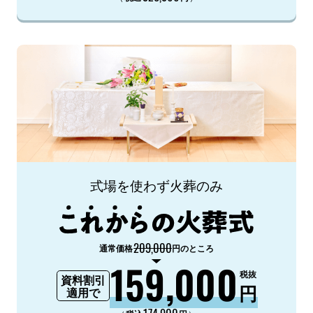
式場を使わず火葬のみ
209,000
通常価格
円のところ
159,000
税抜
資料割引
円
適用で