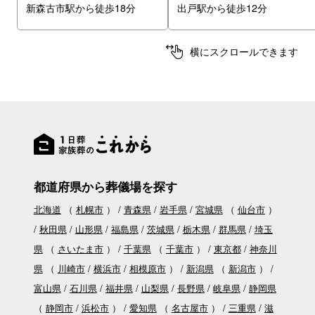
新森古市駅から徒歩18分
出戸駅から徒歩12分
横にスクロールできます
都道府県から葬儀場を探す
北海道
（
札幌市
）
青森県
岩手県
宮城県
（
仙台市
）
秋田県
山形県
福島県
茨城県
栃木県
群馬県
埼玉
県
（
さいたま市
）
千葉県
（
千葉市
）
東京都
神奈川
県
（
川崎市
横浜市
相模原市
）
新潟県
（
新潟市
）
富山県
石川県
福井県
山梨県
長野県
岐阜県
静岡県
（
静岡市
浜松市
）
愛知県
（
名古屋市
）
三重県
滋