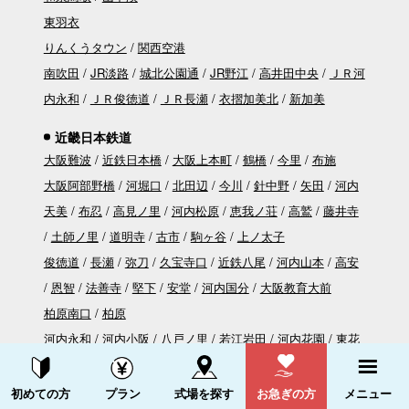
東羽衣
りんくうタウン
関西空港
南吹田
JR淡路
城北公園通
JR野江
高井田中央
ＪＲ河
内永和
ＪＲ俊徳道
ＪＲ長瀬
衣摺加美北
新加美
近畿日本鉄道
大阪難波
近鉄日本橋
大阪上本町
鶴橋
今里
布施
大阪阿部野橋
河堀口
北田辺
今川
針中野
矢田
河内
天美
布忍
高見ノ里
河内松原
恵我ノ荘
高鷲
藤井寺
土師ノ里
道明寺
古市
駒ヶ谷
上ノ太子
俊徳道
長瀬
弥刀
久宝寺口
近鉄八尾
河内山本
高安
恩智
法善寺
堅下
安堂
河内国分
大阪教育大前
柏原南口
柏原
河内永和
河内小阪
八戸ノ里
若江岩田
河内花園
東花
園
瓢箪山
枚岡
額田
石切
資料請求する
電話をかける
服部川
信貴山口
初めての方
プラン
式場を探す
お急ぎの方
メニュー