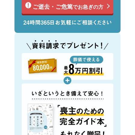
ご逝去・ご危篤
でお急ぎの方