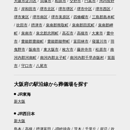
大阪市淀川区
貝塚市
柏原市
交野市
門真市
河内長野
市
岸和田市
堺市北区
堺市堺区
堺市中区
堺市西区
堺市東区
堺市南区
堺市美原区
四條畷市
三島郡島本町
吹田市
摂津市
泉南郡熊取町
泉南郡田尻町
泉南郡岬
町
泉南市
泉北郡忠岡町
高石市
高槻市
大東市
豊中
市
豊能郡豊能町
豊能郡能勢町
富田林市
寝屋川市
羽
曳野市
阪南市
東大阪市
枚方市
藤井寺市
松原市
南
河内郡河南町
南河内郡太子町
南河内郡千早赤阪村
箕面
市
守口市
八尾市
大阪府の駅沿線から葬儀場を探す
JR東海
新大阪
JR西日本
新大阪
島本
高槻
摂津富田
JR総持寺
茨木
千里丘
岸辺
吹