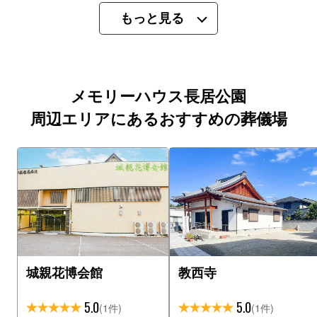
もっと見る
メモリーハウス長居公園
周辺エリアにあるおすすめの葬儀場
城親花博会館
教西寺
5.0
5.0
(1件)
(1件)