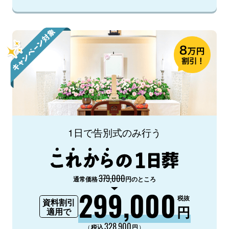
1日で告別式のみ行う
379,000
通常価格
円のところ
299,000
税抜
資料割引
円
適用で
328,900
（
）
税込
円