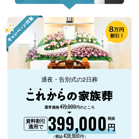
通夜・告別式の2日葬
479,000
通常価格
円のところ
399,000
税抜
資料割引
円
適用で
438,900
（
）
税込
円