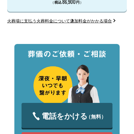
86,900
（
）
税込
円
火葬場に支払う火葬料金について
追加料金がかかる場合
電話をかける
（無料）