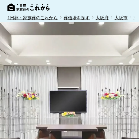
1日葬・家族葬のこれから
葬儀場を探す
大阪府
大阪市
東