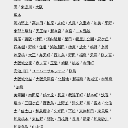
田
東淀川
大阪
塚本
河内堅上
高井田
柏原
志紀
八尾
久宝寺
加美
平野
東部市場前
天王寺
新今宮
今宮
ＪＲ難波
長尾
藤阪
津田
河内磐船
星田
寝屋川公園
忍ケ丘
四条畷
野崎
住道
鴻池新田
徳庵
放出
鴫野
京橋
芦原橋
大正
弁天町
西九条
野田
福島
天満
桜ノ宮
大阪城公園
森ノ宮
玉造
鶴橋
桃谷
寺田町
安治川口
ユニバーサルシティ
桜島
大阪城北詰
大阪天満宮
北新地
新福島
海老江
御幣島
加島
美章園
南田辺
鶴ケ丘
長居
我孫子町
杉本町
浅香
堺市
三国ケ丘
百舌鳥
上野芝
津久野
鳳
富木
北信
太
信太山
和泉府中
久米田
下松
東岸和田
東貝塚
和泉橋本
東佐野
熊取
日根野
長滝
新家
和泉砂川
和泉鳥取
山中渓