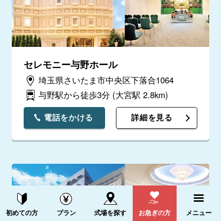
セレモニー与野ホール
埼玉県さいたま市中央区下落合1064
与野駅から徒歩3分
(大宮駅 2.8km)
電話をかける
詳細を見る
資料請求する
電話をかける
初めての方
プラン
式場を探す
お急ぎの方
メニュー