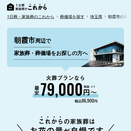
1日葬・家族葬のこれから
葬儀場を探す
埼玉県
朝霞市の葬
朝霞市
周辺で
家族葬・葬儀場をお探しの方へ