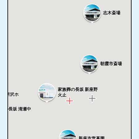
志木斎場
朝霞市斎場
家族葬の長坂 新座野
礼 所沢ホ
火止
葬の長坂 清瀬中
新座市営墓園