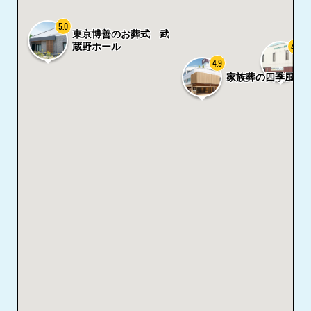
5.0
東京博善のお葬式 武
4.8
蔵野ホール
4.9
家族葬の四季風 