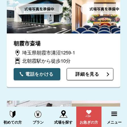
朝霞市斎場
埼玉県朝霞市溝沼1259-1
北朝霞駅から徒歩10分
電話をかける
詳細を見る
資料請求する
電話をかける
初めての方
プラン
式場を探す
お急ぎの方
メニュー