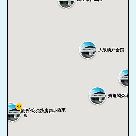
瀬松
大泉橋戸会館
寶亀閣斎場
4.8
コムウェルホール西東
德雲寺分院 金剛寺
京