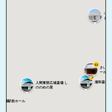
小さ
ま大
4.0
さいた
ール
5.0
浦和斎場
入間東部広域斎場 し
ののめの里
鶴瀬駅前ホール