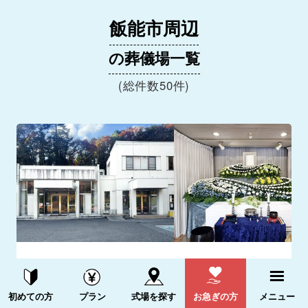
飯能市周辺
の葬儀場一覧
(総件数50件)
広域飯能斎場
資料請求する
電話をかける
埼玉県飯能市飯能948-3
初めての方
プラン
式場を探す
お急ぎの方
メニュー