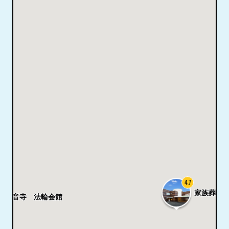
4.7
家族葬ホー
観音寺 法輪会館