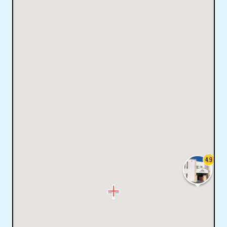
4.9
メ
中