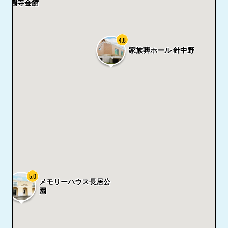
正圓寺会館
4.8
家族葬ホール 針中野
5.0
メモリーハウス長居公
園