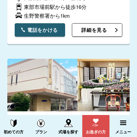
東部市場前駅から徒歩16分
生野警察署から1km
電話をかける
詳細を見る
メモリーハウス生野舎利寺（シーン）
資料請求する
電話をかける
4.4
初めての方
プラン
式場を探す
お急ぎの方
メニュー
(2件)