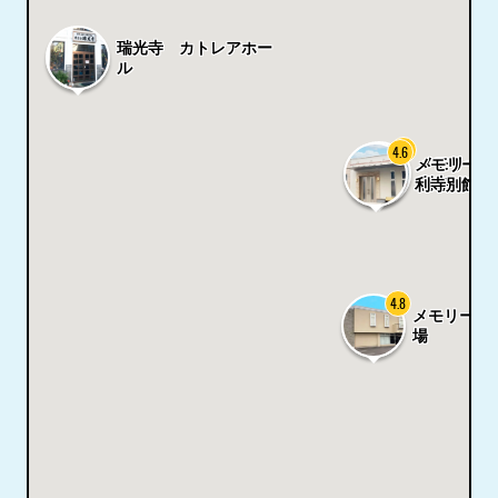
瑞光寺 カトレアホー
ル
4.4
4.6
メモリーハ
メモリーハ
利寺（シー
利寺別館（
4.8
メモリーハ
場