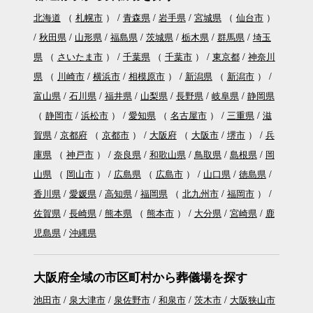
北海道
（
札幌市
）
青森県
岩手県
宮城県
（
仙台市
）
秋田県
山形県
福島県
茨城県
栃木県
群馬県
埼玉
県
（
さいたま市
）
千葉県
（
千葉市
）
東京都
神奈川
県
（
川崎市
横浜市
相模原市
）
新潟県
（
新潟市
）
富山県
石川県
福井県
山梨県
長野県
岐阜県
静岡県
（
静岡市
浜松市
）
愛知県
（
名古屋市
）
三重県
滋
賀県
京都府
（
京都市
）
大阪府
（
大阪市
堺市
）
兵
庫県
（
神戸市
）
奈良県
和歌山県
鳥取県
島根県
岡
山県
（
岡山市
）
広島県
（
広島市
）
山口県
徳島県
香川県
愛媛県
高知県
福岡県
（
北九州市
福岡市
）
佐賀県
長崎県
熊本県
（
熊本市
）
大分県
宮崎県
鹿
児島県
沖縄県
大阪府全域の市区町村から葬儀場を探す
池田市
泉大津市
泉佐野市
和泉市
茨木市
大阪狭山市