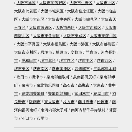
大阪市旭区
大阪市阿倍野区
大阪市生野区
大阪市北区
大阪市此花区
大阪市城東区
大阪市住之江区
大阪市住吉
区
大阪市大正区
大阪市中央区
大阪市鶴見区
大阪市天
王寺区
大阪市浪速区
大阪市西区
大阪市西成区
大阪市
西淀川区
大阪市東住吉区
大阪市東成区
大阪市東淀川区
大阪市平野区
大阪市福島区
大阪市港区
大阪市都島区
大阪市淀川区
貝塚市
柏原市
交野市
門真市
河内長野
市
岸和田市
堺市北区
堺市堺区
堺市中区
堺市西区
堺市東区
堺市南区
堺市美原区
四條畷市
三島郡島本町
吹田市
摂津市
泉南郡熊取町
泉南郡田尻町
泉南郡岬
町
泉南市
泉北郡忠岡町
高石市
高槻市
大東市
豊中
市
豊能郡豊能町
豊能郡能勢町
富田林市
寝屋川市
羽
曳野市
阪南市
東大阪市
枚方市
藤井寺市
松原市
南
河内郡河南町
南河内郡太子町
南河内郡千早赤阪村
箕面
市
守口市
八尾市