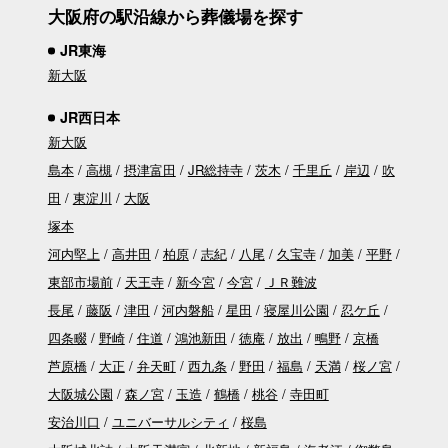
大阪府の駅沿線から葬儀場を探す
JR東海
新大阪
JR西日本
新大阪
島本
高槻
摂津富田
JR総持寺
茨木
千里丘
岸辺
吹
田
東淀川
大阪
塚本
河内堅上
高井田
柏原
志紀
八尾
久宝寺
加美
平野
東部市場前
天王寺
新今宮
今宮
ＪＲ難波
長尾
藤阪
津田
河内磐船
星田
寝屋川公園
忍ケ丘
四条畷
野崎
住道
鴻池新田
徳庵
放出
鴫野
京橋
芦原橋
大正
弁天町
西九条
野田
福島
天満
桜ノ宮
大阪城公園
森ノ宮
玉造
鶴橋
桃谷
寺田町
安治川口
ユニバーサルシティ
桜島