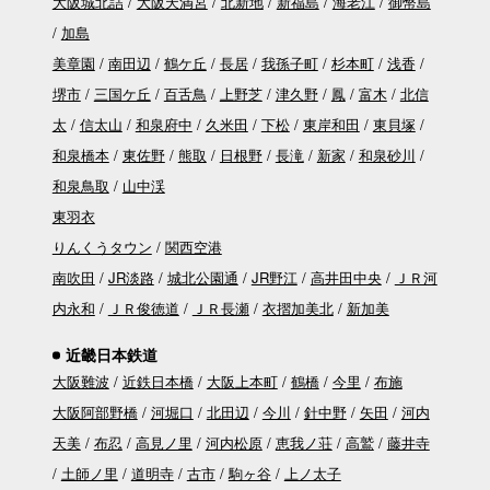
大阪城北詰
大阪天満宮
北新地
新福島
海老江
御幣島
加島
美章園
南田辺
鶴ケ丘
長居
我孫子町
杉本町
浅香
堺市
三国ケ丘
百舌鳥
上野芝
津久野
鳳
富木
北信
太
信太山
和泉府中
久米田
下松
東岸和田
東貝塚
和泉橋本
東佐野
熊取
日根野
長滝
新家
和泉砂川
和泉鳥取
山中渓
東羽衣
りんくうタウン
関西空港
南吹田
JR淡路
城北公園通
JR野江
高井田中央
ＪＲ河
内永和
ＪＲ俊徳道
ＪＲ長瀬
衣摺加美北
新加美
近畿日本鉄道
大阪難波
近鉄日本橋
大阪上本町
鶴橋
今里
布施
大阪阿部野橋
河堀口
北田辺
今川
針中野
矢田
河内
天美
布忍
高見ノ里
河内松原
恵我ノ荘
高鷲
藤井寺
土師ノ里
道明寺
古市
駒ヶ谷
上ノ太子