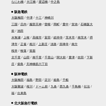
なにわ橋
大江橋
渡辺橋
中之島
阪急電鉄
大阪梅田
中津
十三
神崎川
三国
庄内
服部天神
曽根
岡町
豊中
蛍池
石橋阪大
前
池田
水無瀬
上牧
高槻市
富田
総持寺
茨木市
南茨木
摂
津市
正雀
相川
上新庄
淡路
崇禅寺
南方
桜井
牧落
箕面
北千里
山田
南千里
千里山
関大前
豊津
吹田
下新
庄
柴島
天神橋筋六丁目
阪神電鉄
大阪梅田
福島
野田
淀川
姫島
千船
大阪難波
桜川
ドーム前
九条
西九条
千鳥橋
伝法
福
出来島
北大阪急行電鉄