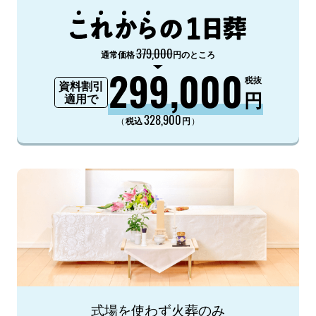
379,000
通常価格
円のところ
299,000
税抜
資料割引
円
適用で
328,900
（
）
税込
円
式場を使わず火葬のみ