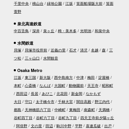
千里中央
桃山台
緑地公園
江坂
箕面船場阪大前
箕面
萱野
泉北高速鉄道
中百舌鳥
深井
泉ヶ丘
栂・美木多
光明池
和泉中央
水間鉄道
貝塚
貝塚市役所前
近義の里
石才
清児
名越
森
三
ツ松
三ヶ山口
水間観音
Osaka Metro
江坂
東三国
新大阪
西中島南方
中津
梅田
淀屋橋
本町
心斎橋
なんば
大国町
動物園前
天王寺
昭和町
西田辺
長居
あびこ
北花田
新金岡
なかもず
大日
守口
太子橋今市
千林大宮
関目高殿
野江内代
都島
天神橋筋六丁目
中崎町
東梅田
南森町
天満橋
谷町四丁目
谷町六丁目
谷町九丁目
四天王寺前夕陽ヶ丘
阿倍野
文の里
田辺
駒川中野
平野
喜連瓜破
出戸