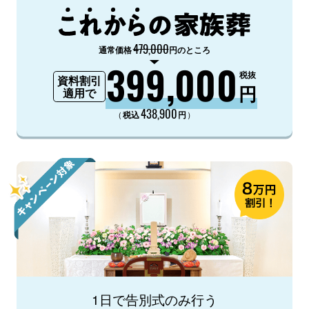
479,000
通常価格
円のところ
399,000
税抜
資料割引
円
適用で
438,900
（
）
税込
円
1日で告別式のみ行う