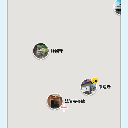
浄國寺
5.0
来迎寺
法岩寺会館