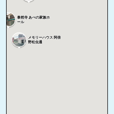
泰然寺 あべの家族ホ
ール
メモリーハウス 阿倍
野松虫通