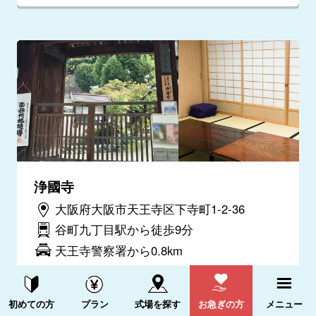
浄國寺
大阪府大阪市天王寺区下寺町1-2-36
谷町九丁目駅から徒歩9分
天王寺警察署から0.8km
電話をかける
詳細を見る
資料請求する
電話をかける
初めての方
プラン
式場を探す
お急ぎの方
メニュー