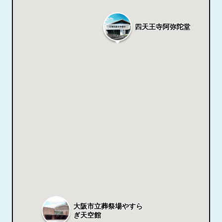
四天王寺阿弥陀堂
ー
大阪市立葬祭場やすら
ぎ天空館