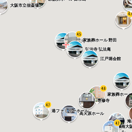
大阪市立佃斎場
4.
4.5
家族葬ホール 野田
正道寺
弘法寺 弘法庵
江戸堀会館
4.6
家族葬ホール
専修寺
4.7
港ファミリーホール
高天原ホール
海
4.7
南大
ル