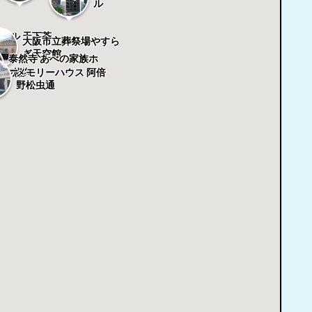
ル
ール 天下茶
大阪市立葬祭場やすら
ぎ天空館
泰然寺 あべの家族ホ
ール
メモリーハウス 阿倍
ール悠久
野松虫通