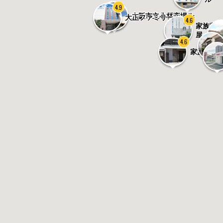
4.9
大正やすらぎホール
大阪市立小林斎場
大正ファミリーホール
4.6
家族葬ホ
屋
4.6
家族葬ホ