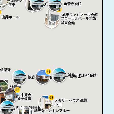
家族葬ホール 北区本
雲観寺
角善寺会館
大行寺会館
庄東
4.8
7
城東ファミマール会館
5.0
山葬ホール
フローラルホール大阪
城東会館
信楽寺
4.7
神路ふれあい会館
家族葬ホール 今里
観音寺 法輪会館
 桜川
浄國寺
5.0
来迎寺
4.9
法岩寺会館
メモリーハウス 生野
泉寺
中川
四天王寺阿弥陀堂
阪ファミリーホー
瑞光寺 カトレアホー