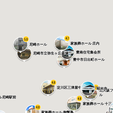
4.7
5.0
家族葬ホール 庄内
尼崎ホール
豊南住宅集会所
尼崎市立弥生ヶ丘斎場
4.7
豊中市日出町ホール
4.8
4.9
淀川区三津屋中ホール
昭光寺
北大阪
ル
ル尼崎駅前
4.8
家族葬ホール 十三
4.8
家族葬ホール 御幣島