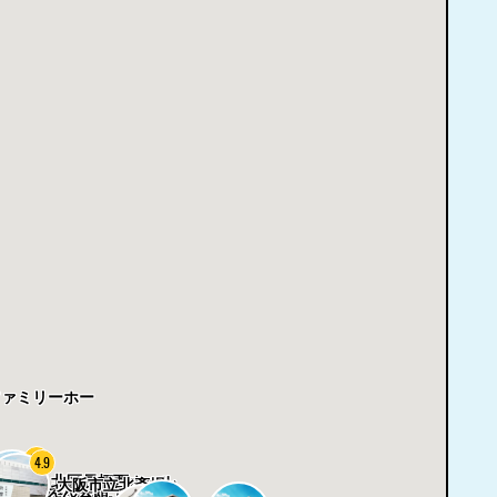
ファミリーホー
4.6
4.9
北区長柄西ホール
大阪市立北斎場
4.7
えん会館