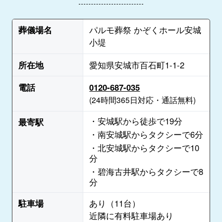
葬儀場名
パルモ葬祭 かぞくホール安城
小堤
所在地
愛知県安城市百石町1-1-2
電話
0120-687-035
(24時間365日対応・通話無料)
・安城駅から徒歩で19分
最寄駅
・南安城駅からタクシーで6分
・北安城駅からタクシーで10
分
・碧海古井駅からタクシーで8
分
駐車場
あり（11台）
近隣に有料駐車場あり