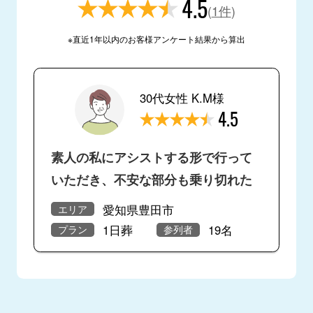
4.5
(
1件
)
※直近1年以内のお客様アンケート結果から算出
30代女性 K.M様
4.5
素人の私にアシストする形で行って
いただき、不安な部分も乗り切れた
愛知県豊田市
エリア
1日葬
19名
プラン
参列者