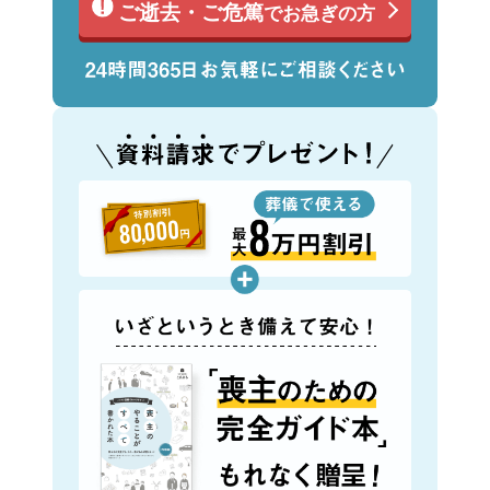
ご逝去・ご危篤
でお急ぎの方