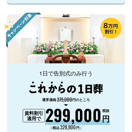
1日で告別式のみ行う
379,000
通常価格
円のところ
299,000
税抜
資料割引
円
適用で
328,900
（
）
税込
円