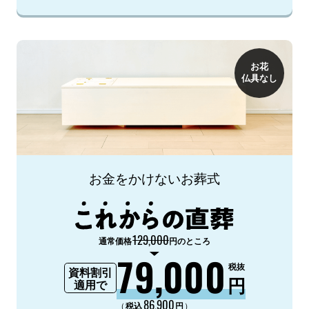
お花
仏具なし
お金をかけないお葬式
129,000
通常価格
円のところ
79,000
税抜
資料割引
円
適用で
86,900
（
）
税込
円