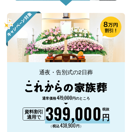
通夜・告別式の2日葬
479,000
通常価格
円のところ
399,000
税抜
資料割引
円
適用で
438,900
（
）
税込
円