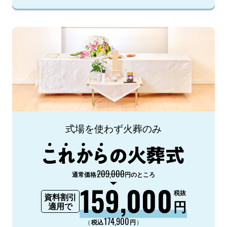
式場を使わず火葬のみ
209,000
通常価格
円のところ
159,000
税抜
資料割引
円
適用で
174,900
（
）
税込
円