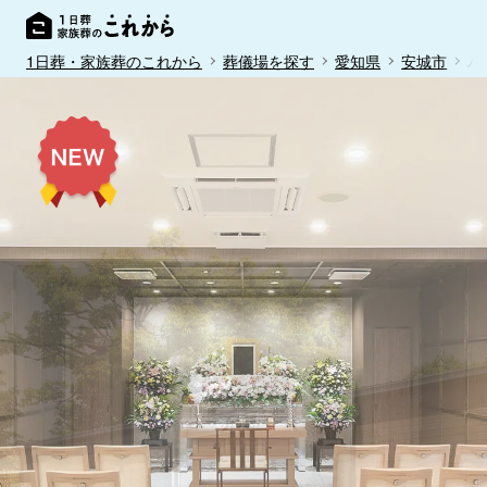
1日葬・家族葬のこれから
葬儀場を探す
愛知県
安城市
パ