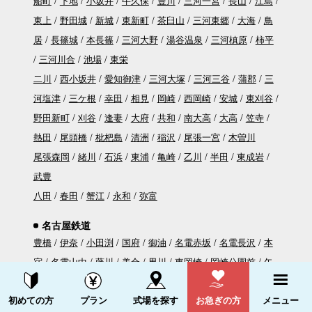
船町
下地
小坂井
牛久保
豊川
三河一宮
長山
江島
東上
野田城
新城
東新町
茶臼山
三河東郷
大海
鳥
居
長篠城
本長篠
三河大野
湯谷温泉
三河槙原
柿平
三河川合
池場
東栄
二川
西小坂井
愛知御津
三河大塚
三河三谷
蒲郡
三
河塩津
三ケ根
幸田
相見
岡崎
西岡崎
安城
東刈谷
野田新町
刈谷
逢妻
大府
共和
南大高
大高
笠寺
熱田
尾頭橋
枇杷島
清洲
稲沢
尾張一宮
木曽川
尾張森岡
緒川
石浜
東浦
亀崎
乙川
半田
東成岩
武豊
八田
春田
蟹江
永和
弥富
名古屋鉄道
豊橋
伊奈
小田渕
国府
御油
名電赤坂
名電長沢
本
宿
名電山中
藤川
美合
男川
東岡崎
岡崎公園前
矢
作橋
宇頭
新安城
牛田
知立
一ツ木
富士松
豊明
資料請求する
電話をかける
初めての方
プラン
式場を探す
お急ぎの方
メニュー
前後
中京競馬場前
有松
左京山
鳴海
本星崎
本笠寺