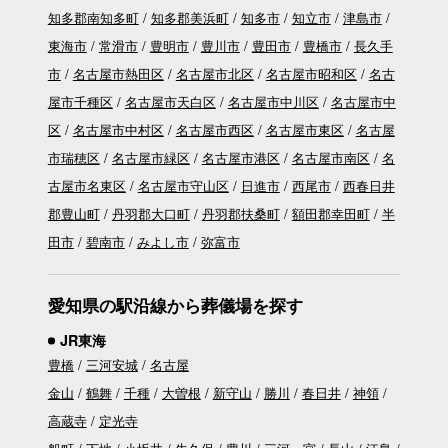
知多郡南知多町
知多郡美浜町
知多市
知立市
津島市
東海市
常滑市
豊明市
豊川市
豊田市
豊橋市
長久手
市
名古屋市熱田区
名古屋市北区
名古屋市昭和区
名古
屋市千種区
名古屋市天白区
名古屋市中川区
名古屋市中
区
名古屋市中村区
名古屋市西区
名古屋市東区
名古屋
市瑞穂区
名古屋市緑区
名古屋市港区
名古屋市南区
名
古屋市名東区
名古屋市守山区
日進市
西尾市
西春日井
郡豊山町
丹羽郡大口町
丹羽郡扶桑町
額田郡幸田町
半
田市
碧南市
みよし市
弥富市
愛知県の駅沿線から葬儀場を探す
JR東海
豊橋
三河安城
名古屋
金山
鶴舞
千種
大曽根
新守山
勝川
春日井
神領
高蔵寺
定光寺