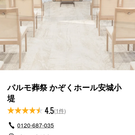
パルモ葬祭 かぞくホール安城小
堤
4.5
(
1件
)
0120-687-035