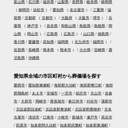
富山県
石川県
福井県
山梨県
長野県
岐阜県
静岡県
（
静岡市
浜松市
）
愛知県
（
名古屋市
）
三重県
滋
賀県
京都府
（
京都市
）
大阪府
（
大阪市
堺市
）
兵
庫県
（
神戸市
）
奈良県
和歌山県
鳥取県
島根県
岡
山県
（
岡山市
）
広島県
（
広島市
）
山口県
徳島県
香川県
愛媛県
高知県
福岡県
（
北九州市
福岡市
）
佐賀県
長崎県
熊本県
（
熊本市
）
大分県
宮崎県
鹿
児島県
沖縄県
愛知県全域の市区町村から葬儀場を探す
愛西市
愛知郡東郷町
海部郡大治町
海部郡蟹江町
海部
郡飛島村
あま市
安城市
一宮市
稲沢市
犬山市
岩倉
市
大府市
岡崎市
尾張旭市
春日井市
刈谷市
蒲郡市
北設楽郡設楽町
北設楽郡東栄町
北設楽郡豊根村
北名
古屋市
清須市
江南市
小牧市
新城市
瀬戸市
高浜市
田原市
知多郡阿久比町
知多郡武豊町
知多郡東浦町