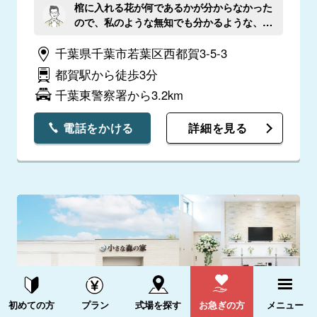
棺に入れる花が何であるかが分からなかった
ので、私のような無知でも分かるような、生
花や供花の違いや使い方があれば助かりま
千葉県千葉市若葉区西都賀3-5-3
す。
都賀駅から徒歩3分
千葉東警察署から3.2km
電話をかける
詳細を見る
資料請求する
電話をかける
初めての方
プラン
式場を探す
お急ぎの方
メニュー