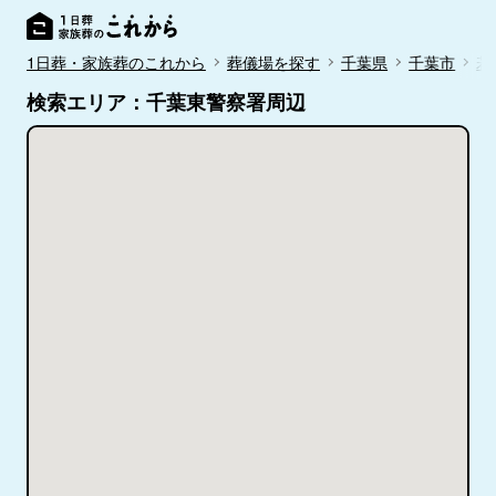
1日葬・家族葬のこれから
葬儀場を探す
千葉県
千葉市
若
検索エリア：千葉東警察署周辺