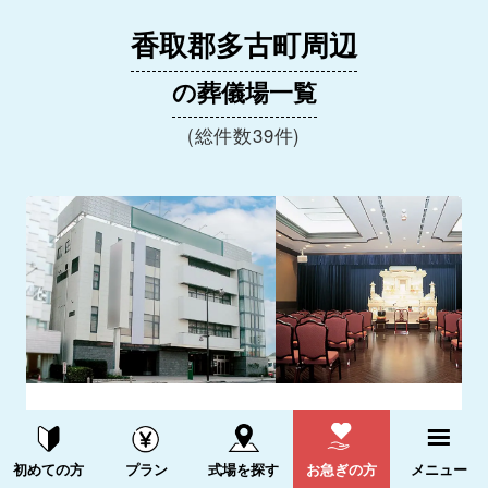
香取郡多古町周辺
の葬儀場一覧
(総件数39件)
成田市花崎町ホール
5.0
資料請求する
電話をかける
(2件)
初めての方
プラン
式場を探す
お急ぎの方
メニュー