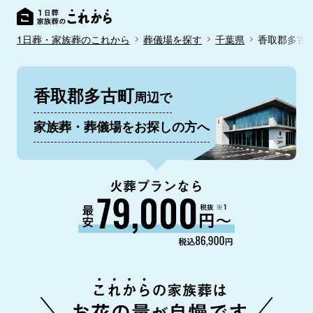
1日葬・家族葬のこれから
葬儀場を探す
千葉県
香取郡多古
香取郡多古町
周辺で
家族葬・葬儀場をお探しの方へ