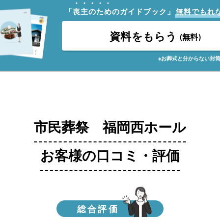
「
喪
主
の
た
め
のガイドブック」
無料でもれ
資料をもらう
(無料)
※お葬式と分からない封
市民葬祭 福岡西ホール
お客様の口コミ・評価
総合評価