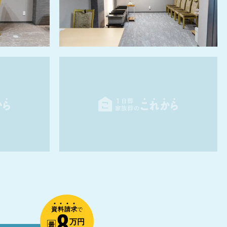
資
料
請
求
8
で
万円
最