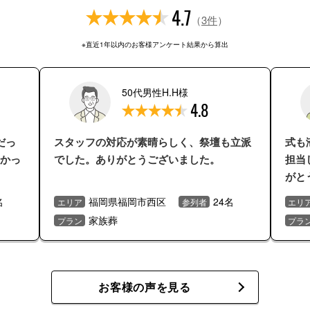
4.7
（
3件
）
※直近1年以内のお客様アンケート結果から算出
50代男性H.H様
4.8
だっ
スタッフの対応が素晴らしく、祭壇も立派
式も
かっ
でした。ありがとうございました。
担当
がと
名
福岡県福岡市西区
24名
エリア
参列者
エリ
家族葬
プラン
プラ
お客様の声を見る