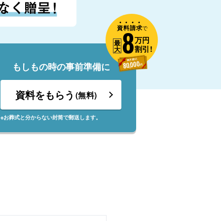
資
料
請
求
8
で
万円
最
割引!
大
もしもの時の事前準備に
資料をもらう
(無料)
※お葬式と分からない封筒で郵送します。