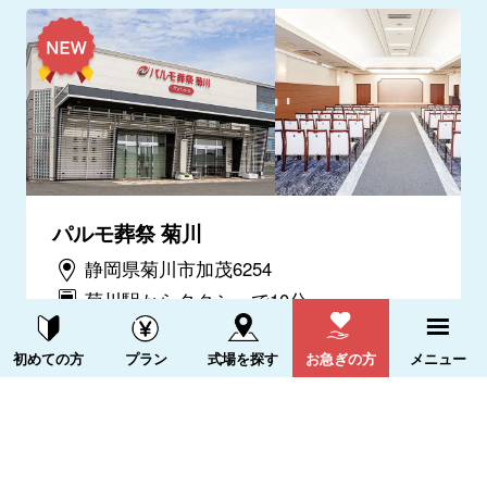
パルモ葬祭 菊川
静岡県菊川市加茂6254
菊川駅からタクシーで10分
掛川警察署から7.3km
資料請求する
電話をかける
初めての方
プラン
式場を探す
お急ぎの方
メニュー
電話をかける
詳細を見る
メニュー