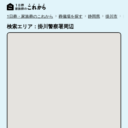
1日葬・家族葬のこれから
葬儀場を探す
静岡県
掛川市
掛
検索エリア：掛川警察署周辺