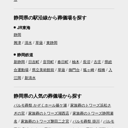
静岡県の駅沿線から葬儀場を探す
JR東海
静岡
興津
清水
草薙
東静岡
静岡鉄道
新静岡
日吉町
音羽町
春日町
柚木
長沼
古庄
県総
合運動場
県立美術館前
草薙
御門台
狐ヶ崎
桜橋
入
江岡
新清水
静岡県の人気の葬儀場から探す
パルモ葬祭 かぞくホール篠ケ瀬
家族葬のトワーズ浜松さ
ぎの宮
家族葬のトワーズ湖西店
家族葬のトワーズ静岡瀬
名
家族葬のトワーズ磐田二之宮
パルモ葬祭 掛川
パルモ