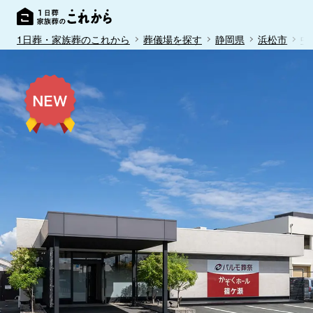
1日葬・家族葬のこれから
葬儀場を探す
静岡県
浜松市
中