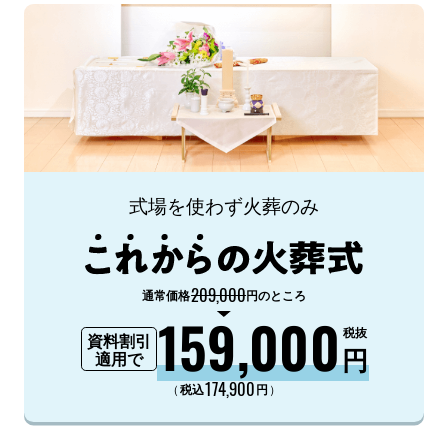
式場を使わず火葬のみ
209,000
通常価格
円のところ
159,000
税抜
資料割引
円
適用で
174,900
（
）
税込
円