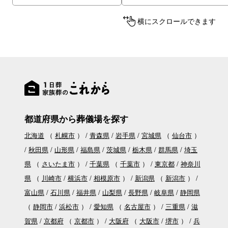
横にスクロールできます
都道府県から葬儀場を探す
北海道
（
札幌市
）
青森県
岩手県
宮城県
（
仙台市
）
秋田県
山形県
福島県
茨城県
栃木県
群馬県
埼玉
県
（
さいたま市
）
千葉県
（
千葉市
）
東京都
神奈川
県
（
川崎市
横浜市
相模原市
）
新潟県
（
新潟市
）
富山県
石川県
福井県
山梨県
長野県
岐阜県
静岡県
（
静岡市
浜松市
）
愛知県
（
名古屋市
）
三重県
滋
賀県
京都府
（
京都市
）
大阪府
（
大阪市
堺市
）
兵