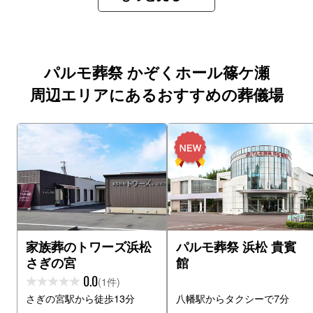
パルモ葬祭 かぞくホール篠ケ瀬
周辺エリアにあるおすすめの葬儀場
家族葬のトワーズ浜松
パルモ葬祭 浜松 貴賓
さぎの宮
館
0.0
(1件)
さぎの宮駅から徒歩13分
八幡駅からタクシーで7分