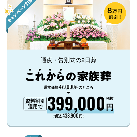
通夜・告別式の2日葬
479,000
通常価格
円のところ
399,000
税抜
資料割引
円
適用で
438,900
（
）
税込
円