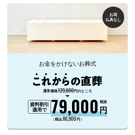
お花
仏具なし
お金をかけないお葬式
129,000
通常価格
円のところ
79,000
税抜
資料割引
円
適用で
86,900
（
）
税込
円