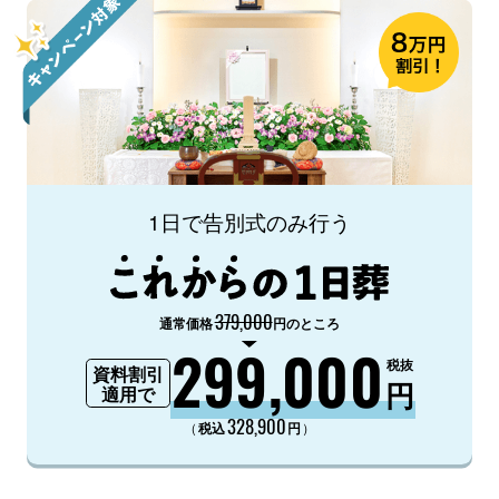
1日で告別式のみ行う
379,000
通常価格
円のところ
299,000
税抜
資料割引
円
適用で
328,900
（
）
税込
円