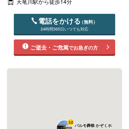
天竜川駅から徒歩14分
電話をかける
（無料）
24時間365日いつでも対応
ご逝去・ご危篤
でお急ぎの方
5.0
パルモ葬祭 かぞくホ