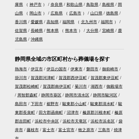
庫県
（
神戸市
）
奈良県
和歌山県
鳥取県
島根県
岡
山県
（
岡山市
）
広島県
（
広島市
）
山口県
徳島県
香川県
愛媛県
高知県
福岡県
（
北九州市
福岡市
）
佐賀県
長崎県
熊本県
（
熊本市
）
大分県
宮崎県
鹿
児島県
沖縄県
静岡県全域の市区町村から葬儀場を探す
熱海市
伊豆市
伊豆の国市
伊東市
磐田市
御前崎市
掛川市
賀茂郡河津町
賀茂郡西伊豆町
賀茂郡東伊豆町
賀茂郡松崎町
賀茂郡南伊豆町
菊川市
湖西市
御殿場市
周智郡森町
静岡市葵区
静岡市清水区
静岡市駿河区
島田市
下田市
裾野市
駿東郡小山町
駿東郡清水町
駿
東郡長泉町
田方郡函南町
沼津市
榛原郡川根本町
榛原
郡吉田町
浜松市中央区
浜松市天竜区
浜松市浜名区
袋
井市
藤枝市
富士市
富士宮市
牧之原市
三島市
焼津
市