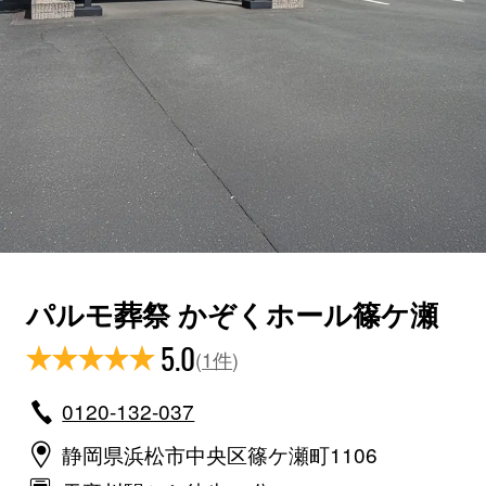
パルモ葬祭 かぞくホール篠ケ瀬
5.0
(
1件
)
0120-132-037
静岡県浜松市中央区篠ケ瀬町1106