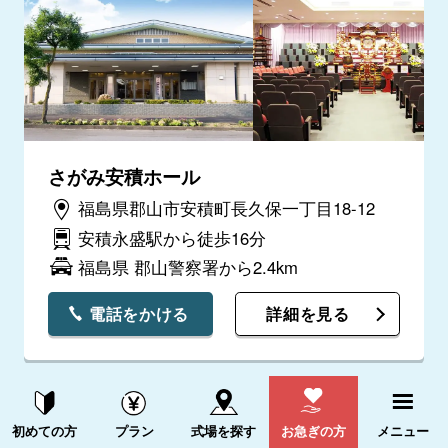
さがみ安積ホール
福島県郡山市安積町長久保一丁目18-12
安積永盛駅から徒歩16分
福島県 郡山警察署から2.4km
電話をかける
詳細を見る
資料請求する
電話をかける
初めての方
プラン
式場を探す
お急ぎの方
メニュー