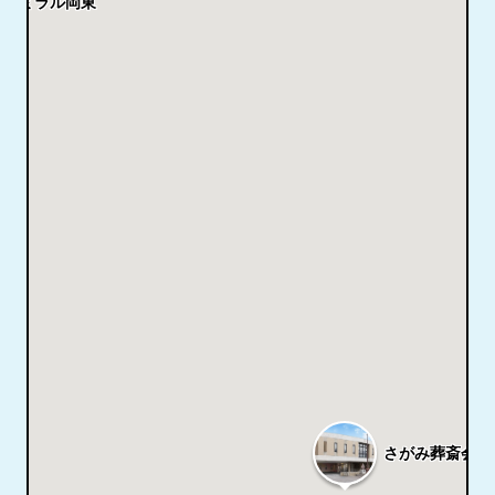
ファミラル岡東
さがみ葬斎会館