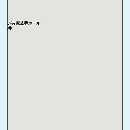
さがみ家族葬ホール
荒井
ル