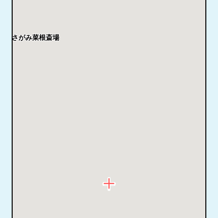
さがみ菜根斎場