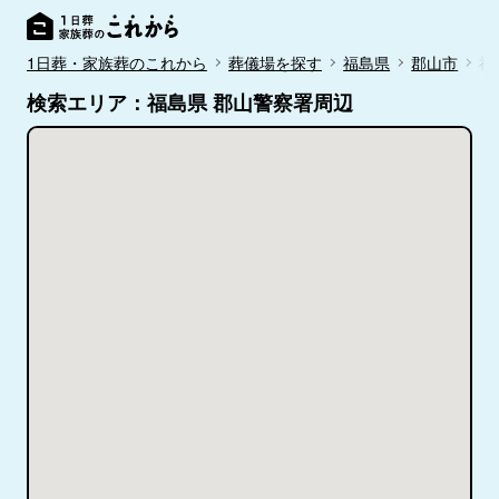
1日葬・家族葬のこれから
葬儀場を探す
福島県
郡山市
福
検索エリア：福島県 郡山警察署周辺