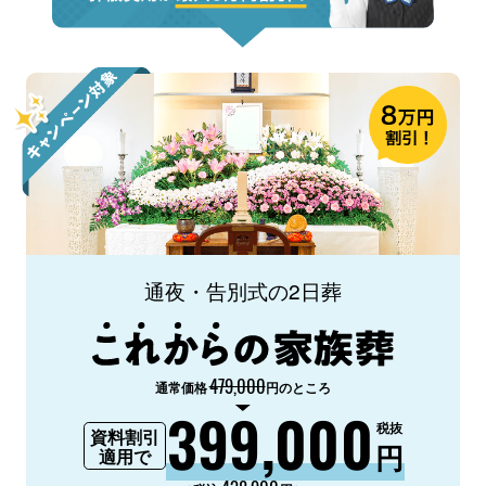
通夜・告別式の2日葬
479,000
通常価格
円のところ
399,000
税抜
資料割引
円
適用で