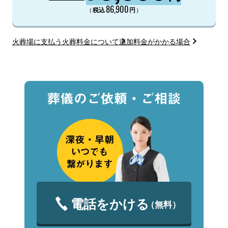
86,900
（
）
税込
円
火葬場に支払う火葬料金について
追加料金がかかる場合
電話をかける
（無料）