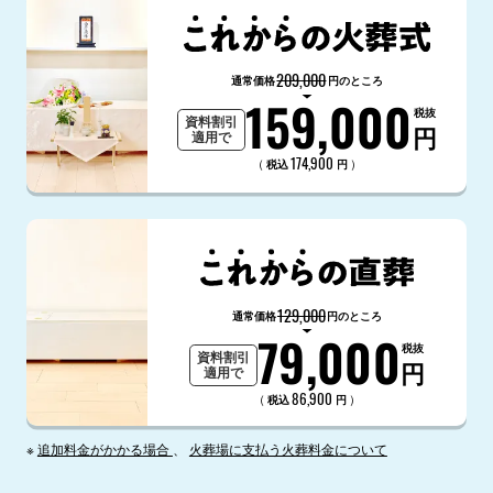
209,000
通常価格
円のところ
159,000
税抜
資料割引
円
適用で
174,900
（
）
税込
円
129,000
通常価格
円のところ
79,000
税抜
資料割引
円
適用で
86,900
（
）
税込
円
※
追加料金がかかる場合
、
火葬場に支払う火葬料金について