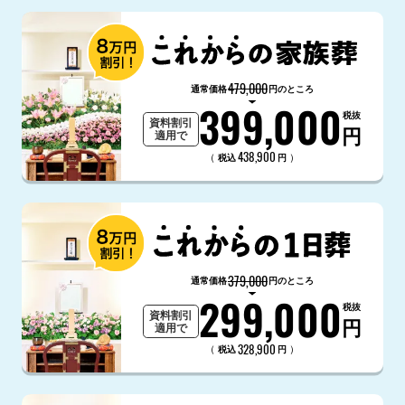
479,000
通常価格
円のところ
399,000
税抜
資料割引
円
適用で
438,900
（
）
税込
円
379,000
通常価格
円のところ
299,000
税抜
資料割引
円
適用で
328,900
（
）
税込
円