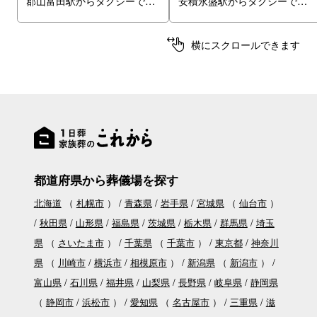
郡山富田駅からタクシーで13分
安積永盛駅からタクシーで7分
横にスクロールできます
都道府県から葬儀場を探す
北海道
（
札幌市
）
青森県
岩手県
宮城県
（
仙台市
）
秋田県
山形県
福島県
茨城県
栃木県
群馬県
埼玉
県
（
さいたま市
）
千葉県
（
千葉市
）
東京都
神奈川
県
（
川崎市
横浜市
相模原市
）
新潟県
（
新潟市
）
富山県
石川県
福井県
山梨県
長野県
岐阜県
静岡県
（
静岡市
浜松市
）
愛知県
（
名古屋市
）
三重県
滋