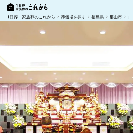
1日葬・家族葬のこれから
葬儀場を探す
福島県
郡山市
さ