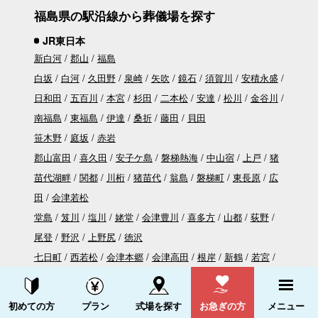
福島県の駅沿線から葬儀場を探す
JR東日本
新白河
郡山
福島
白坂
白河
久田野
泉崎
矢吹
鏡石
須賀川
安積永盛
日和田
五百川
本宮
杉田
二本松
安達
松川
金谷川
南福島
東福島
伊達
桑折
藤田
貝田
笹木野
庭坂
赤岩
郡山富田
喜久田
安子ケ島
磐梯熱海
中山宿
上戸
猪
苗代湖畔
関都
川桁
猪苗代
翁島
磐梯町
東長原
広
田
会津若松
堂島
笈川
塩川
姥堂
会津豊川
喜多方
山都
荻野
尾登
野沢
上野尻
徳沢
七日町
西若松
会津本郷
会津高田
根岸
新鶴
若宮
会津坂下
塔寺
会津坂本
会津柳津
郷戸
滝谷
会津桧
資料請求する
電話をかける
原
会津西方
会津宮下
早戸
会津水沼
会津中川
会津
初めての方
プラン
式場を探す
お急ぎの方
メニュー
川口
本名
会津越川
会津横田
会津大塩
会津塩沢
会