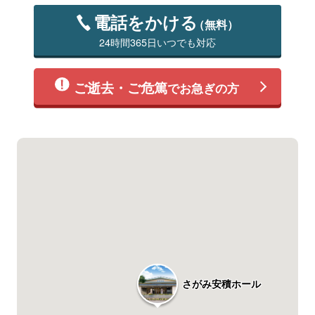
電話をかける
（無料）
24時間365日いつでも対応
ご逝去・ご危篤
でお急ぎの方
さがみ安積ホール