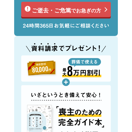
ご逝去・ご危篤
でお急ぎの方