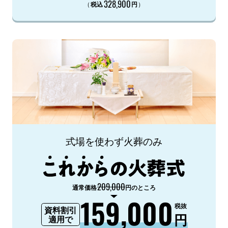
328,900
（
）
税込
円
式場を使わず火葬のみ
209,000
通常価格
円のところ
159,000
税抜
資料割引
円
適用で