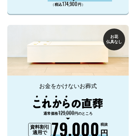
174,900
（
）
税込
円
お花
仏具なし
お金をかけないお葬式
129,000
通常価格
円のところ
79,000
税抜
資料割引
円
適用で