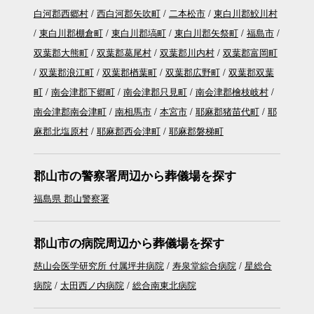
白河郡西郷村
西白河郡矢吹町
二本松市
東白川郡鮫川村
東白川郡棚倉町
東白川郡塙町
東白川郡矢祭町
福島市
双葉郡大熊町
双葉郡葛尾村
双葉郡川内村
双葉郡富岡町
双葉郡浪江町
双葉郡楢葉町
双葉郡広野町
双葉郡双葉
町
南会津郡下郷町
南会津郡只見町
南会津郡檜枝岐村
南会津郡南会津町
南相馬市
本宮市
耶麻郡猪苗代町
耶
麻郡北塩原村
耶麻郡西会津町
耶麻郡磐梯町
郡山市の警察署周辺から葬儀場を探す
福島県 郡山警察署
郡山市の病院周辺から葬儀場を探す
慈山会医学研究所 付属坪井病院
寿泉堂綜合病院
星総合
病院
太田西ノ内病院
総合南東北病院