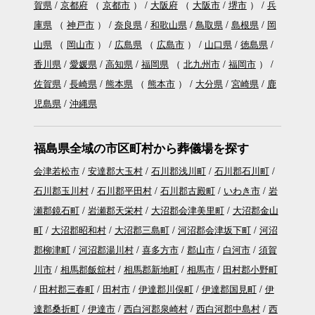
賀県
京都府
（
京都市
）
大阪府
（
大阪市
堺市
）
兵
庫県
（
神戸市
）
奈良県
和歌山県
鳥取県
島根県
岡
山県
（
岡山市
）
広島県
（
広島市
）
山口県
徳島県
香川県
愛媛県
高知県
福岡県
（
北九州市
福岡市
）
佐賀県
長崎県
熊本県
（
熊本市
）
大分県
宮崎県
鹿
児島県
沖縄県
福島県全域の市区町村から葬儀場を探す
会津若松市
安達郡大玉村
石川郡浅川町
石川郡石川町
石川郡玉川村
石川郡平田村
石川郡古殿町
いわき市
岩
瀬郡鏡石町
岩瀬郡天栄村
大沼郡会津美里町
大沼郡金山
町
大沼郡昭和村
大沼郡三島町
河沼郡会津坂下町
河沼
郡柳津町
河沼郡湯川村
喜多方市
郡山市
白河市
須賀
川市
相馬郡飯舘村
相馬郡新地町
相馬市
田村郡小野町
田村郡三春町
田村市
伊達郡川俣町
伊達郡国見町
伊
達郡桑折町
伊達市
西白河郡泉崎村
西白河郡中島村
西