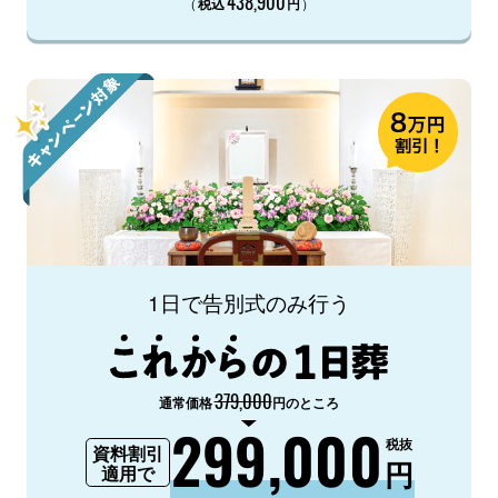
438,900
（
）
税込
円
1日で告別式のみ行う
379,000
通常価格
円のところ
299,000
税抜
資料割引
円
適用で