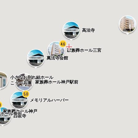
高法寺
4.6
家族葬ホール三宮
萬法寺会館
小さなお別れ結ホール
家族葬ホール神戸駅前
こうべ兵庫
5.0
メモリアルハーバー
8
家族葬ホール神戸
葬ホール長田
西教寺