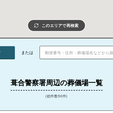
このエリアで再検索
す
または
葺合警察署周辺の葬儀場一覧
(総件数50件)