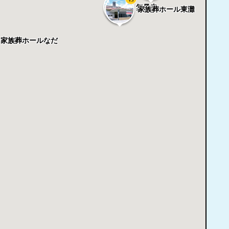
無量寺
家族葬ホール東灘
家族葬ホールなだ