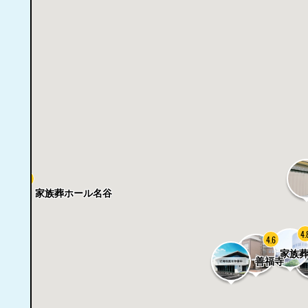
4.8
家族葬ホール名谷
4.
4.6
家族
善福寺