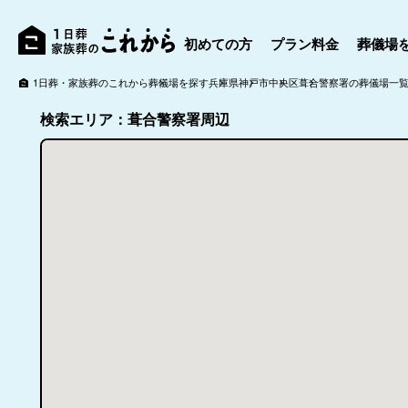
初めての方
プラン料金
葬儀場
1日葬・家族葬のこれから
葬儀場を探す
兵庫県
神戸市
中央区
葺合警察署の葬儀場一
検索エリア：葺合警察署周辺