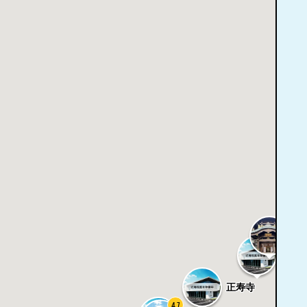
5.0
照
西法
正寿寺
4.7