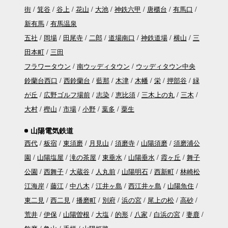
街
箕谷
谷上
花山
大池
神鉄六甲
唐櫃台
有馬口
新有馬
有馬温泉
五社
岡場
田尾寺
二郎
道場南口
神鉄道場
横山
三
田本町
三田
フラワータウン
南ウッディタウン
ウッディタウン中央
鈴蘭台西口
西鈴蘭台
藍那
木津
木幡
栄
押部谷
緑
が丘
広野ゴルフ場前
志染
恵比須
三木上の丸
三木
大村
樫山
市場
小野
葉多
粟生
山陽電気鉄道
西代
板宿
東須磨
月見山
須磨寺
山陽須磨
須磨浦公
園
山陽塩屋
滝の茶屋
東垂水
山陽垂水
霞ヶ丘
舞子
公園
西舞子
大蔵谷
人丸前
山陽明石
西新町
林崎松
江海岸
藤江
中八木
江井ヶ島
西江井ヶ島
山陽魚住
東二見
西二見
播磨町
別府
浜の宮
尾上の松
高砂
荒井
伊保
山陽曽根
大塩
的形
八家
白浜の宮
妻鹿