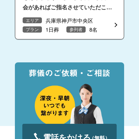
会があればご指名させていただこう
と思います。
兵庫県神戸市中央区
エリア
1日葬
8名
プラン
参列者
電話をかける
（無料）