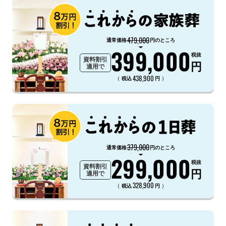
479,000
通常価格
円のところ
399,000
税抜
資料割引
円
適用で
438,900
（
）
税込
円
379,000
通常価格
円のところ
299,000
税抜
資料割引
円
適用で
328,900
（
）
税込
円