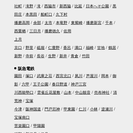
社町
滝野
滝
西脇市
新西脇
比延
日本へそ公園
黒
田庄
本黒田
船町口
久下村
播磨高岡
余部
太市
本竜野
東觜崎
播磨新宮
千本
西栗栖
三日月
播磨徳久
佐用
上月
京口
野里
砥堀
仁豊野
香呂
溝口
福崎
甘地
鶴居
新野
寺前
長谷
生野
新井
青倉
竹田
阪急電鉄
園田
塚口
武庫之荘
西宮北口
夙川
芦屋川
岡本
御
影
六甲
王子公園
春日野道
神戸三宮
川西能勢口
雲雀丘花屋敷
山本
中山観音
売布神社
清
荒神
宝塚
今津
阪神国道
門戸厄神
甲東園
仁川
小林
逆瀬川
宝塚南口
苦楽園口
甲陽園