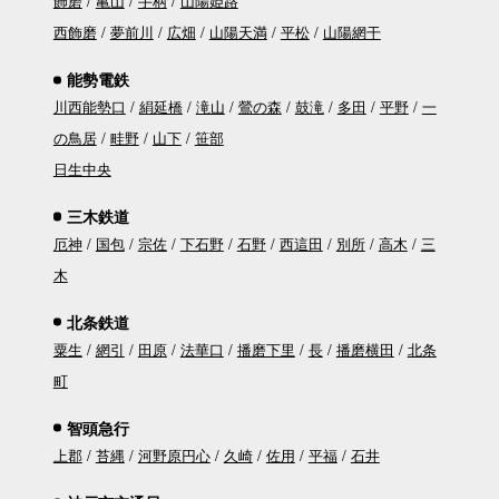
飾磨
亀山
手柄
山陽姫路
西飾磨
夢前川
広畑
山陽天満
平松
山陽網干
能勢電鉄
川西能勢口
絹延橋
滝山
鶯の森
鼓滝
多田
平野
一
の鳥居
畦野
山下
笹部
日生中央
三木鉄道
厄神
国包
宗佐
下石野
石野
西這田
別所
高木
三
木
北条鉄道
粟生
網引
田原
法華口
播磨下里
長
播磨横田
北条
町
智頭急行
上郡
苔縄
河野原円心
久崎
佐用
平福
石井