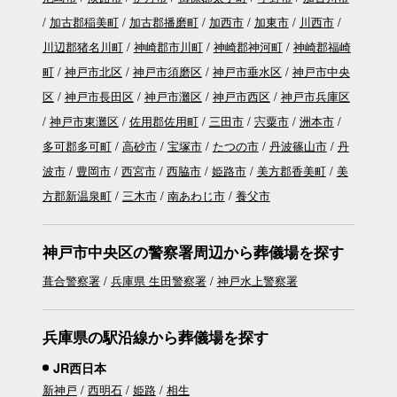
加古郡稲美町
加古郡播磨町
加西市
加東市
川西市
川辺郡猪名川町
神崎郡市川町
神崎郡神河町
神崎郡福崎
町
神戸市北区
神戸市須磨区
神戸市垂水区
神戸市中央
区
神戸市長田区
神戸市灘区
神戸市西区
神戸市兵庫区
神戸市東灘区
佐用郡佐用町
三田市
宍粟市
洲本市
多可郡多可町
高砂市
宝塚市
たつの市
丹波篠山市
丹
波市
豊岡市
西宮市
西脇市
姫路市
美方郡香美町
美
方郡新温泉町
三木市
南あわじ市
養父市
神戸市中央区の警察署周辺から葬儀場を探す
葺合警察署
兵庫県 生田警察署
神戸水上警察署
兵庫県の駅沿線から葬儀場を探す
JR西日本
新神戸
西明石
姫路
相生