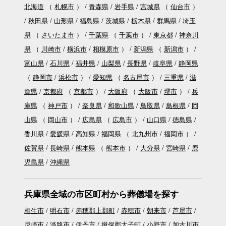
北海道
（
札幌市
）
青森県
岩手県
宮城県
（
仙台市
）
秋田県
山形県
福島県
茨城県
栃木県
群馬県
埼玉
県
（
さいたま市
）
千葉県
（
千葉市
）
東京都
神奈川
県
（
川崎市
横浜市
相模原市
）
新潟県
（
新潟市
）
富山県
石川県
福井県
山梨県
長野県
岐阜県
静岡県
（
静岡市
浜松市
）
愛知県
（
名古屋市
）
三重県
滋
賀県
京都府
（
京都市
）
大阪府
（
大阪市
堺市
）
兵
庫県
（
神戸市
）
奈良県
和歌山県
鳥取県
島根県
岡
山県
（
岡山市
）
広島県
（
広島市
）
山口県
徳島県
香川県
愛媛県
高知県
福岡県
（
北九州市
福岡市
）
佐賀県
長崎県
熊本県
（
熊本市
）
大分県
宮崎県
鹿
児島県
沖縄県
兵庫県全域の市区町村から葬儀場を探す
相生市
明石市
赤穂郡上郡町
赤穂市
朝来市
芦屋市
尼崎市
淡路市
伊丹市
揖保郡太子町
小野市
加古川市