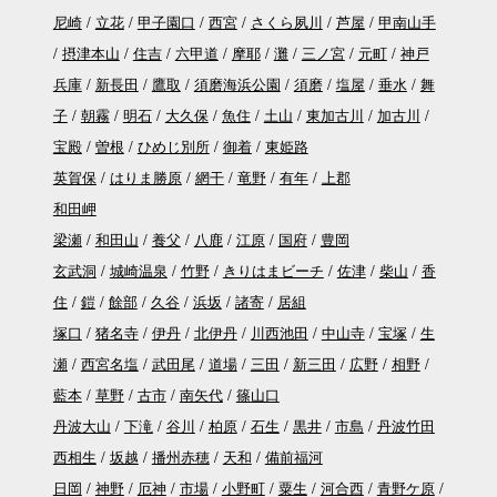
尼崎
立花
甲子園口
西宮
さくら夙川
芦屋
甲南山手
摂津本山
住吉
六甲道
摩耶
灘
三ノ宮
元町
神戸
兵庫
新長田
鷹取
須磨海浜公園
須磨
塩屋
垂水
舞
子
朝霧
明石
大久保
魚住
土山
東加古川
加古川
宝殿
曽根
ひめじ別所
御着
東姫路
英賀保
はりま勝原
網干
竜野
有年
上郡
和田岬
梁瀬
和田山
養父
八鹿
江原
国府
豊岡
玄武洞
城崎温泉
竹野
きりはまビーチ
佐津
柴山
香
住
鎧
餘部
久谷
浜坂
諸寄
居組
塚口
猪名寺
伊丹
北伊丹
川西池田
中山寺
宝塚
生
瀬
西宮名塩
武田尾
道場
三田
新三田
広野
相野
藍本
草野
古市
南矢代
篠山口
丹波大山
下滝
谷川
柏原
石生
黒井
市島
丹波竹田
西相生
坂越
播州赤穂
天和
備前福河
日岡
神野
厄神
市場
小野町
粟生
河合西
青野ケ原