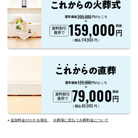
209,000
通常価格
円のところ
159,000
税抜
資料割引
円
適用で
174,900
（
）
税込
円
129,000
通常価格
円のところ
79,000
税抜
資料割引
円
適用で
86,900
（
）
税込
円
※
追加料金がかかる場合
、
火葬場に支払う火葬料金について