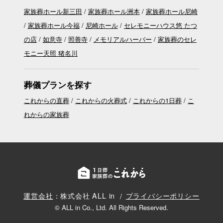
家族葬ホール新三田
家族葬ホール洲本
家族葬ホール尼崎
家族葬ホール今福
尼崎ホール
セレモニーハウス悠 たつ
の店
如意寺
照善寺
メモリアルハーバー
家族葬のセレ
モニー天照 猪名川
葬儀プランを探す
これからの直葬
これからの火葬式
これからの1日葬
こ
れからの家族葬
運営会社
：株式会社 ALL in
プライバシーポリシー
© ALL in Co., Ltd. All Rights Reserved.