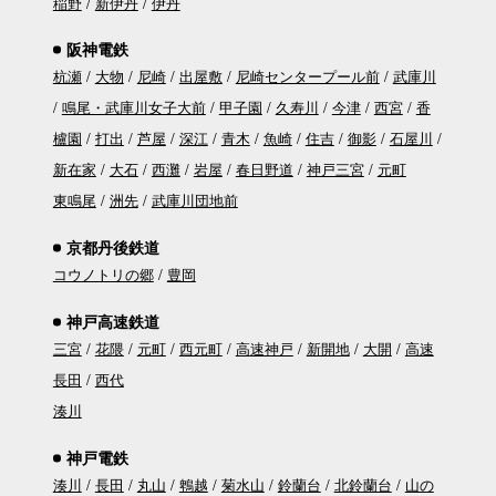
稲野
新伊丹
伊丹
阪神電鉄
杭瀬
大物
尼崎
出屋敷
尼崎センタープール前
武庫川
鳴尾・武庫川女子大前
甲子園
久寿川
今津
西宮
香
櫨園
打出
芦屋
深江
青木
魚崎
住吉
御影
石屋川
新在家
大石
西灘
岩屋
春日野道
神戸三宮
元町
東鳴尾
洲先
武庫川団地前
京都丹後鉄道
コウノトリの郷
豊岡
神戸高速鉄道
三宮
花隈
元町
西元町
高速神戸
新開地
大開
高速
長田
西代
湊川
神戸電鉄
湊川
長田
丸山
鵯越
菊水山
鈴蘭台
北鈴蘭台
山の