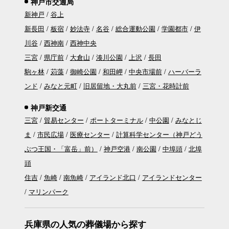
神戸市交通局
新神戸
谷上
新長田
板宿
妙法寺
名谷
総合運動公園
学園都市
伊
川谷
西神南
西神中央
三宮
県庁前
大倉山
湊川公園
上沢
長田
駒ヶ林
苅藻
御崎公園
和田岬
中央市場前
ハーバーラ
ンド
みなと元町
旧居留地・大丸前
三宮・花時計前
神戸新交通
三宮
貿易センター
ポートターミナル
中公園
みなとじ
ま
市民広場
医療センター
計算科学センター（神戸どう
ぶつ王国・「富岳」前）
神戸空港
南公園
中埠頭
北埠
頭
住吉
魚崎
南魚崎
アイランド北口
アイランドセンター
マリンパーク
兵庫県の人気の葬儀場から探す