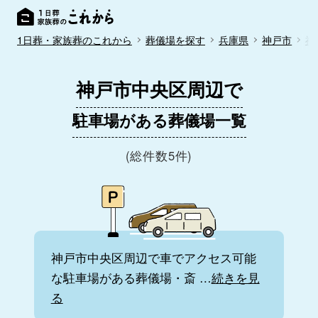
1日葬・家族葬のこれから
葬儀場を探す
兵庫県
神戸市
神
神戸市中央区周辺で
駐車場がある葬儀場一覧
(総件数5件)
神戸市中央区周辺で車でアクセス可能
な駐車場がある葬儀場・斎
…
続きを見
る