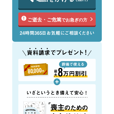
ご逝去・ご危篤
でお急ぎの方