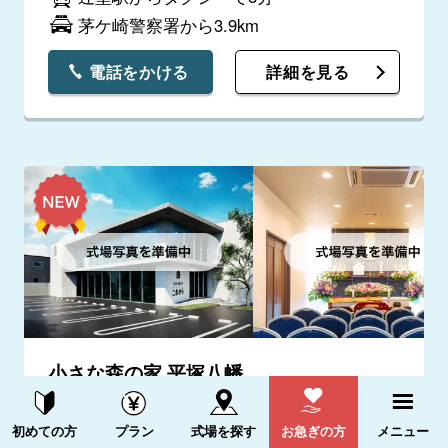
茅ケ崎警察署から3.9km
電話をかける
詳細を見る
小さな森の家 平塚八幡
5.0
(1件)
資料請求する
電話をかける
初めての方
プラン
式場を探す
お急ぎの方
メニュー
神奈川県平塚市東八幡4-10-5