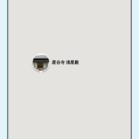
星谷寺 清星殿