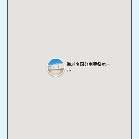
海老名国分南葬祭ホー
ル