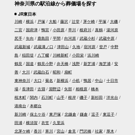
神奈川県の駅沿線から葬儀場を探す
JR東日本
川崎
横浜
戸塚
大船
藤沢
辻堂
茅ケ崎
平塚
大磯
二宮
国府津
鴨宮
小田原
早川
根府川
真鶴
湯河原
尻手
矢向
鹿島田
平間
向河原
武蔵小杉
武蔵中原
武蔵新城
武蔵溝ノ口
津田山
久地
宿河原
登戸
中野
島
稲田堤
八丁畷
川崎新町
小田栄
浜川崎
鶴見
国道
鶴見小野
弁天橋
浅野
新芝浦
海芝浦
安
善
大川
武蔵白石
昭和
扇町
東神奈川
大口
菊名
新横浜
小机
鴨居
中山
十日市
場
長津田
古淵
淵野辺
矢部
相模原
橋本
桜木町
関内
石川町
山手
根岸
磯子
新杉田
洋光台
港南台
本郷台
新川崎
保土ケ谷
東戸塚
北鎌倉
鎌倉
逗子
東逗子
田浦
横須賀
衣笠
久里浜
北茅ケ崎
香川
寒川
宮山
倉見
門沢橋
社家
厚木