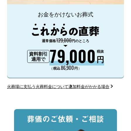
お金をかけないお葬式
129,000
通常価格
円のところ
79,000
税抜
資料割引
円
適用で
86,900
（
）
税込
円
火葬場に支払う火葬料金について
追加料金がかかる場合