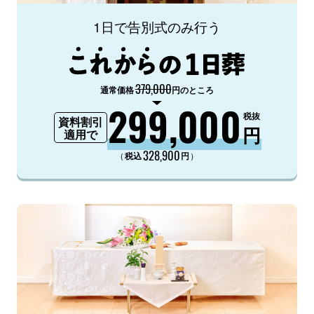
1日で告別式のみ行う
379,000
通常価格
円のところ
299,000
税抜
資料割引
円
適用で
328,900
（
）
税込
円