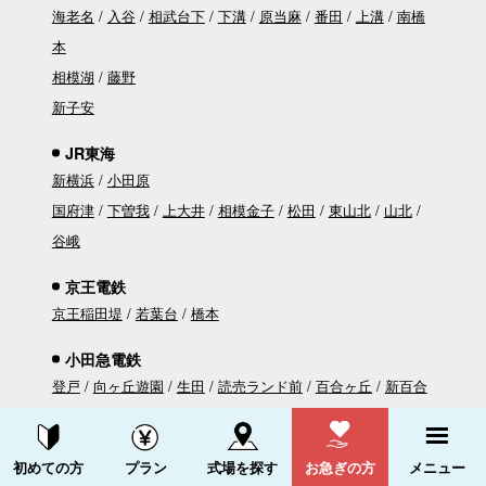
海老名
入谷
相武台下
下溝
原当麻
番田
上溝
南橋
本
相模湖
藤野
新子安
JR東海
新横浜
小田原
国府津
下曽我
上大井
相模金子
松田
東山北
山北
谷峨
京王電鉄
京王稲田堤
若葉台
橋本
小田急電鉄
登戸
向ヶ丘遊園
生田
読売ランド前
百合ヶ丘
新百合
ヶ丘
柿生
相模大野
小田急相模原
相武台前
座間
海
老名
厚木
本厚木
愛甲石田
伊勢原
鶴巻温泉
東海大
資料請求する
電話をかける
初めての方
プラン
式場を探す
お急ぎの方
メニュー
学前
秦野
渋沢
新松田
開成
栢山
富水
螢田
足柄