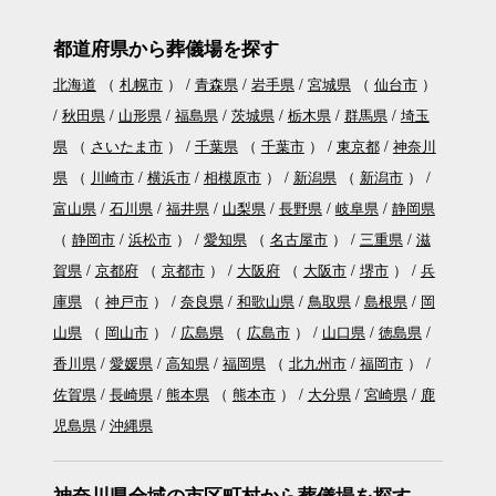
都道府県から葬儀場を探す
北海道
（
札幌市
）
青森県
岩手県
宮城県
（
仙台市
）
秋田県
山形県
福島県
茨城県
栃木県
群馬県
埼玉
県
（
さいたま市
）
千葉県
（
千葉市
）
東京都
神奈川
県
（
川崎市
横浜市
相模原市
）
新潟県
（
新潟市
）
富山県
石川県
福井県
山梨県
長野県
岐阜県
静岡県
（
静岡市
浜松市
）
愛知県
（
名古屋市
）
三重県
滋
賀県
京都府
（
京都市
）
大阪府
（
大阪市
堺市
）
兵
庫県
（
神戸市
）
奈良県
和歌山県
鳥取県
島根県
岡
山県
（
岡山市
）
広島県
（
広島市
）
山口県
徳島県
香川県
愛媛県
高知県
福岡県
（
北九州市
福岡市
）
佐賀県
長崎県
熊本県
（
熊本市
）
大分県
宮崎県
鹿
児島県
沖縄県
神奈川県全域の市区町村から葬儀場を探す