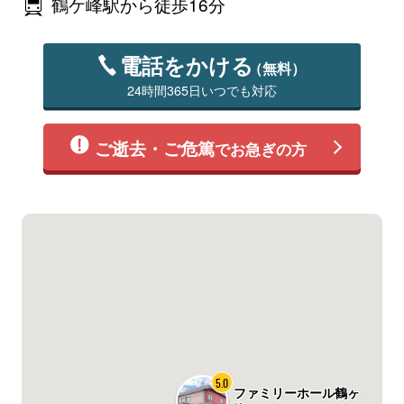
鶴ケ峰駅から徒歩16分
電話をかける
（無料）
24時間365日いつでも対応
ご逝去・ご危篤
でお急ぎの方
5.0
ファミリーホール鶴ヶ