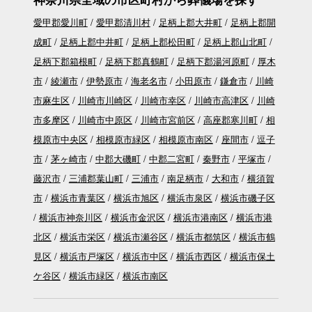
愛甲郡愛川町
愛甲郡清川村
足柄上郡大井町
足柄上郡開
成町
足柄上郡中井町
足柄上郡松田町
足柄上郡山北町
足柄下郡箱根町
足柄下郡真鶴町
足柄下郡湯河原町
厚木
市
綾瀬市
伊勢原市
海老名市
小田原市
鎌倉市
川崎
市麻生区
川崎市川崎区
川崎市幸区
川崎市高津区
川崎
市多摩区
川崎市中原区
川崎市宮前区
高座郡寒川町
相
模原市中央区
相模原市緑区
相模原市南区
座間市
逗子
市
茅ヶ崎市
中郡大磯町
中郡二宮町
秦野市
平塚市
藤沢市
三浦郡葉山町
三浦市
南足柄市
大和市
横須賀
市
横浜市青葉区
横浜市旭区
横浜市泉区
横浜市磯子区
横浜市神奈川区
横浜市金沢区
横浜市港南区
横浜市港
北区
横浜市栄区
横浜市瀬谷区
横浜市都筑区
横浜市鶴
見区
横浜市戸塚区
横浜市中区
横浜市西区
横浜市保土
ケ谷区
横浜市緑区
横浜市南区