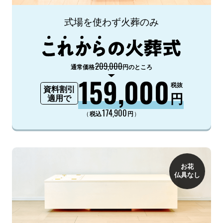
式場を使わず火葬のみ
209,000
通常価格
円のところ
159,000
税抜
資料割引
円
適用で
174,900
（
）
税込
円
お花
仏具なし