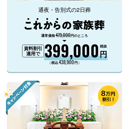
通夜・告別式の2日葬
479,000
通常価格
円のところ
399,000
税抜
資料割引
円
適用で
438,900
（
）
税込
円