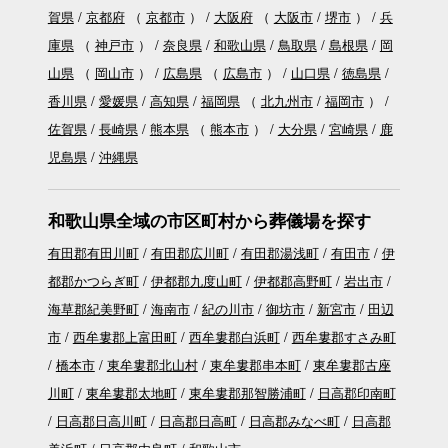
賀県
京都府
（
京都市
）
大阪府
（
大阪市
堺市
）
兵
庫県
（
神戸市
）
奈良県
和歌山県
鳥取県
島根県
岡
山県
（
岡山市
）
広島県
（
広島市
）
山口県
徳島県
香川県
愛媛県
高知県
福岡県
（
北九州市
福岡市
）
佐賀県
長崎県
熊本県
（
熊本市
）
大分県
宮崎県
鹿
児島県
沖縄県
和歌山県全域の市区町村から葬儀場を探す
有田郡有田川町
有田郡広川町
有田郡湯浅町
有田市
伊
都郡かつらぎ町
伊都郡九度山町
伊都郡高野町
岩出市
海草郡紀美野町
海南市
紀の川市
御坊市
新宮市
田辺
市
西牟婁郡上富田町
西牟婁郡白浜町
西牟婁郡すさみ町
橋本市
東牟婁郡北山村
東牟婁郡串本町
東牟婁郡古座
川町
東牟婁郡太地町
東牟婁郡那智勝浦町
日高郡印南町
日高郡日高川町
日高郡日高町
日高郡みなべ町
日高郡