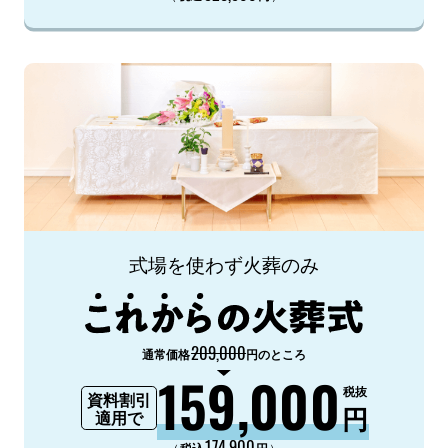
式場を使わず火葬のみ
209,000
通常価格
円のところ
159,000
税抜
資料割引
円
適用で
174,900
（
）