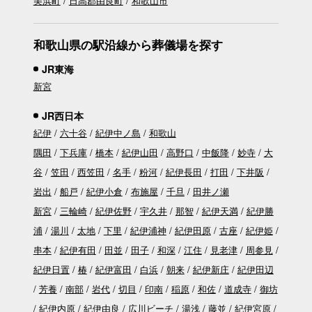
美浜町
日高郡由良町
和歌山市
和歌山県の駅沿線から葬儀場を探す
JR東海
新宮
JR西日本
紀伊
六十谷
紀伊中ノ島
和歌山
隅田
下兵庫
橋本
紀伊山田
高野口
中飯降
妙寺
大
谷
笠田
西笠田
名手
粉河
紀伊長田
打田
下井阪
岩出
船戸
紀伊小倉
布施屋
千旦
田井ノ瀬
新宮
三輪崎
紀伊佐野
宇久井
那智
紀伊天満
紀伊勝
浦
湯川
太地
下里
紀伊浦神
紀伊田原
古座
紀伊姫
串本
紀伊有田
田並
田子
和深
江住
見老津
周参見
紀伊日置
椿
紀伊富田
白浜
朝来
紀伊新庄
紀伊田辺
芳養
南部
岩代
切目
印南
稲原
和佐
道成寺
御坊
紀伊内原
紀伊由良
広川ビーチ
湯浅
藤並
紀伊宮原