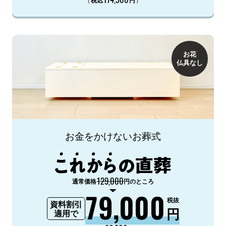
税込
円
お花
仏具なし
お金をかけないお葬式
129,000
通常価格
円のところ
79,000
税抜
資料割引
円
適用で