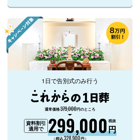
1日で告別式のみ行う
379,000
通常価格
円のところ
299,000
税抜
資料割引
円
適用で
328,900
（
）
税込
円