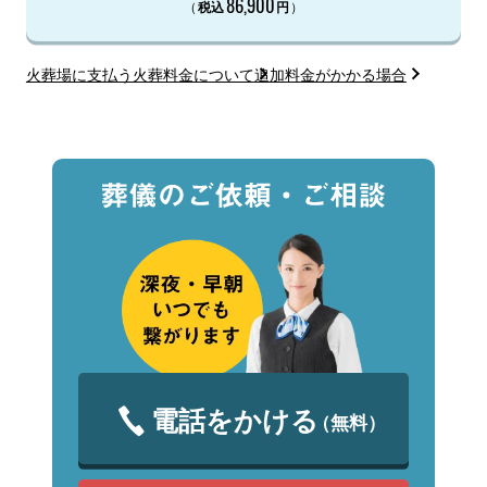
86,900
（
）
税込
円
火葬場に支払う火葬料金について
追加料金がかかる場合
電話をかける
（無料）