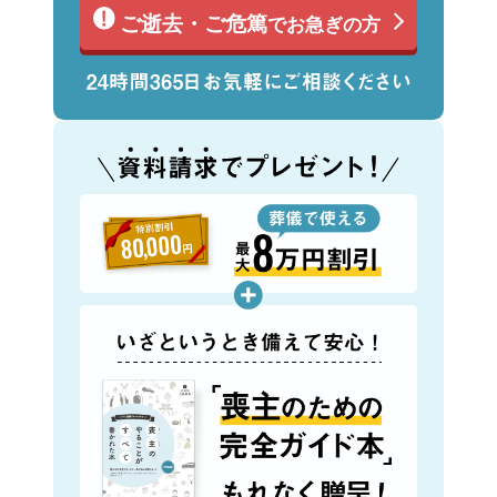
ご逝去・ご危篤
でお急ぎの方