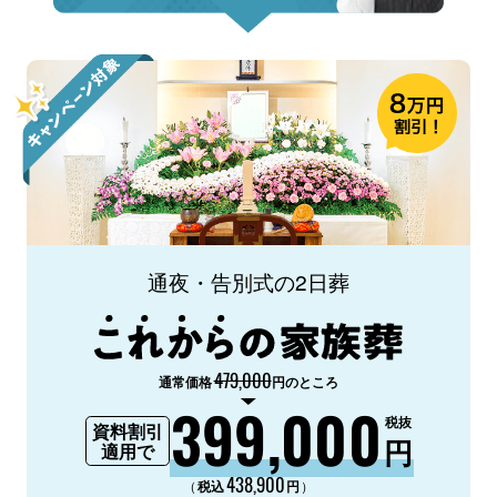
通夜・告別式の2日葬
479,000
通常価格
円のところ
399,000
税抜
資料割引
円
適用で
438,900
（
）
税込
円