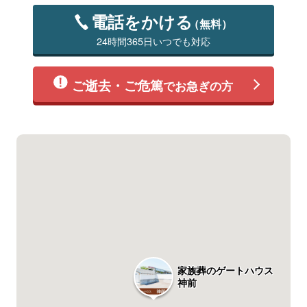
電話をかける
（無料）
24時間365日いつでも対応
ご逝去・ご危篤
でお急ぎの方
家族葬のゲートハウス
神前