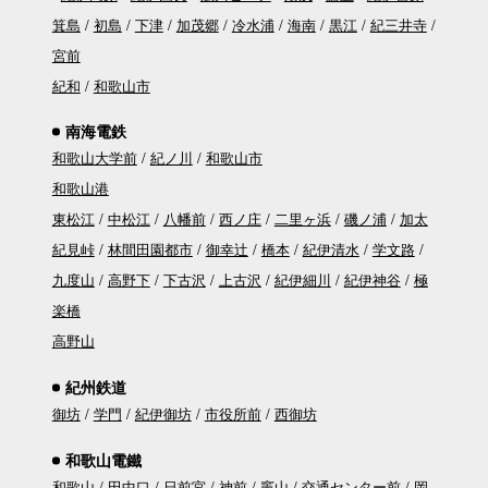
箕島
初島
下津
加茂郷
冷水浦
海南
黒江
紀三井寺
宮前
紀和
和歌山市
南海電鉄
和歌山大学前
紀ノ川
和歌山市
和歌山港
東松江
中松江
八幡前
西ノ庄
二里ヶ浜
磯ノ浦
加太
紀見峠
林間田園都市
御幸辻
橋本
紀伊清水
学文路
九度山
高野下
下古沢
上古沢
紀伊細川
紀伊神谷
極
楽橋
高野山
紀州鉄道
御坊
学門
紀伊御坊
市役所前
西御坊
和歌山電鐵
和歌山
田中口
日前宮
神前
竈山
交通センター前
岡