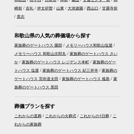
崎前
吉礼
伊太祈曽
山東
大池遊園
西山口
甘露寺前
貴志
和歌山県の人気の葬儀場から探す
家族葬のゲートハウス 園部
メモリーハウス和歌山塩屋
メモリーハウス 和歌山次郎丸
家族葬のゲートハウス さい
か
家族葬のゲートハウス レジデンス本町
家族葬のゲー
トハウス 塩屋
家族葬のゲートハウス 紀三井寺
家族葬の
ゲートハウス 宮街道太田
家族葬のゲートハウス 狐島
家
族葬のゲートハウス 黒田
葬儀プランを探す
これからの直葬
これからの火葬式
これからの1日葬
こ
れからの家族葬