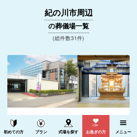
紀の川市周辺
の葬儀場一覧
(総件数31件)
セレモール那賀打田
資料請求する
電話をかける
和歌山県紀の川市田中馬場169-1
初めての方
プラン
式場を探す
お急ぎの方
メニュー