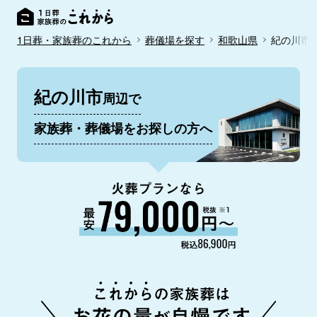
1日葬・家族葬のこれから
葬儀場を探す
和歌山県
紀の川市
紀の川市
周辺で
家族葬・葬儀場をお探しの方へ