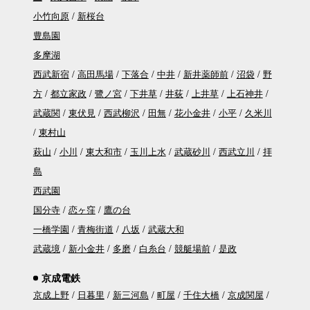
小竹向原
新桜台
豊島園
多摩湖
西武新宿
高田馬場
下落合
中井
新井薬師前
沼袋
野
方
都立家政
鷺ノ宮
下井草
井荻
上井草
上石神井
武蔵関
東伏見
西武柳沢
田無
花小金井
小平
久米川
東村山
萩山
小川
東大和市
玉川上水
武蔵砂川
西武立川
拝
島
西武園
国分寺
恋ヶ窪
鷹の台
一橋学園
青梅街道
八坂
武蔵大和
武蔵境
新小金井
多磨
白糸台
競艇場前
是政
京成電鉄
京成上野
日暮里
新三河島
町屋
千住大橋
京成関屋