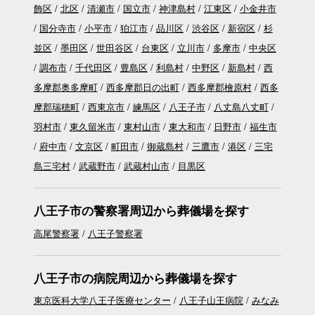
飾区
北区
清瀬市
国立市
神津島村
江東区
小金井市
国分寺市
小平市
狛江市
品川区
渋谷区
新宿区
杉
並区
墨田区
世田谷区
台東区
立川市
多摩市
中央区
調布市
千代田区
豊島区
利島村
中野区
新島村
西
多摩郡奥多摩町
西多摩郡日の出町
西多摩郡檜原村
西多
摩郡瑞穂町
西東京市
練馬区
八王子市
八丈島八丈町
羽村市
東久留米市
東村山市
東大和市
日野市
福生市
府中市
文京区
町田市
御蔵島村
三鷹市
港区
三宅
島三宅村
武蔵野市
武蔵村山市
目黒区
八王子市の警察署周辺から葬儀場を探す
高尾警察署
八王子警察署
八王子市の病院周辺から葬儀場を探す
東京医科大学八王子医療センター
八王子山王病院
みなみ