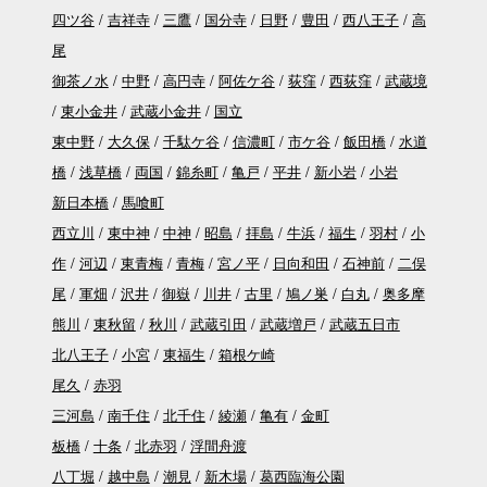
四ツ谷
吉祥寺
三鷹
国分寺
日野
豊田
西八王子
高
尾
御茶ノ水
中野
高円寺
阿佐ケ谷
荻窪
西荻窪
武蔵境
東小金井
武蔵小金井
国立
東中野
大久保
千駄ケ谷
信濃町
市ケ谷
飯田橋
水道
橋
浅草橋
両国
錦糸町
亀戸
平井
新小岩
小岩
新日本橋
馬喰町
西立川
東中神
中神
昭島
拝島
牛浜
福生
羽村
小
作
河辺
東青梅
青梅
宮ノ平
日向和田
石神前
二俣
尾
軍畑
沢井
御嶽
川井
古里
鳩ノ巣
白丸
奥多摩
熊川
東秋留
秋川
武蔵引田
武蔵増戸
武蔵五日市
北八王子
小宮
東福生
箱根ケ崎
尾久
赤羽
三河島
南千住
北千住
綾瀬
亀有
金町
板橋
十条
北赤羽
浮間舟渡
八丁堀
越中島
潮見
新木場
葛西臨海公園