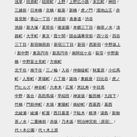
浅草
田原町
稲荷町
上野
上野広小路
末広町
神田
三越前
日本橋
京橋
銀座
新橋
虎ノ門
溜池山王
赤
坂見附
青山一丁目
外苑前
表参道
渋谷
池袋
新大塚
茗荷谷
後楽園
本郷三丁目
御茶ノ水
淡
路町
大手町
東京
霞ケ関
国会議事堂前
四ツ谷
四谷
三丁目
新宿御苑前
新宿三丁目
新宿
西新宿
中野坂上
新中野
東高円寺
新高円寺
南阿佐ケ谷
荻窪
中野新
橋
中野富士見町
方南町
北千住
南千住
三ノ輪
入谷
仲御徒町
秋葉原
小伝馬
町
人形町
茅場町
八丁堀
築地
東銀座
日比谷
虎ノ
門ヒルズ
神谷町
六本木
広尾
恵比寿
中目黒
中野
落合
高田馬場
早稲田
神楽坂
飯田橋
九段下
竹橋
門前仲町
木場
東陽町
南砂町
西葛西
葛西
北綾瀬
綾瀬
町屋
西日暮里
千駄木
根津
湯島
新御
茶ノ水
二重橋前
赤坂
乃木坂
明治神宮前〈原宿〉
代々木公園
代々木上原