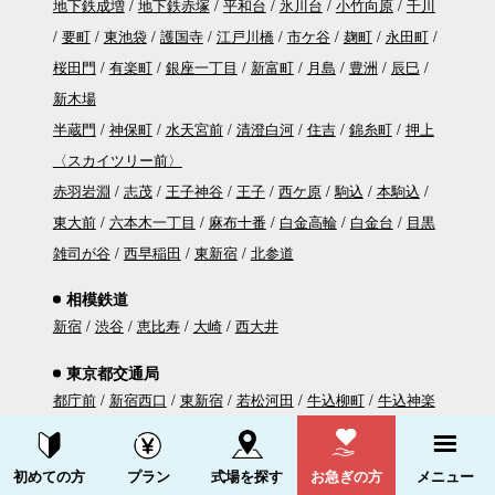
地下鉄成増
地下鉄赤塚
平和台
氷川台
小竹向原
千川
要町
東池袋
護国寺
江戸川橋
市ケ谷
麹町
永田町
桜田門
有楽町
銀座一丁目
新富町
月島
豊洲
辰巳
新木場
半蔵門
神保町
水天宮前
清澄白河
住吉
錦糸町
押上
〈スカイツリー前〉
赤羽岩淵
志茂
王子神谷
王子
西ケ原
駒込
本駒込
東大前
六本木一丁目
麻布十番
白金高輪
白金台
目黒
雑司が谷
西早稲田
東新宿
北参道
相模鉄道
新宿
渋谷
恵比寿
大崎
西大井
東京都交通局
都庁前
新宿西口
東新宿
若松河田
牛込柳町
牛込神楽
坂
飯田橋
春日
本郷三丁目
上野御徒町
新御徒町
蔵
資料請求する
電話をかける
前
両国
森下
清澄白河
門前仲町
月島
勝どき
築地
初めての方
プラン
式場を探す
お急ぎの方
メニュー
市場
汐留
大門
赤羽橋
麻布十番
六本木
青山一丁目