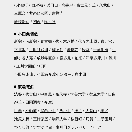
永福町
西永福
浜田山
高井戸
富士見ヶ丘
久我山
三鷹台
井の頭公園
吉祥寺
新線新宿
初台
幡ヶ谷
小田急電鉄
新宿
南新宿
参宮橋
代々木八幡
代々木上原
東北沢
下北沢
世田谷代田
梅ヶ丘
豪徳寺
経堂
千歳船橋
祖
師ヶ谷大蔵
成城学園前
喜多見
狛江
和泉多摩川
鶴川
玉川学園前
町田
小田急永山
小田急多摩センター
唐木田
東急電鉄
渋谷
代官山
中目黒
祐天寺
学芸大学
都立大学
自由
が丘
田園調布
多摩川
目黒
不動前
武蔵小山
西小山
洗足
大岡山
奥沢
池尻大橋
三軒茶屋
駒沢大学
桜新町
用賀
二子玉川
つくし野
すずかけ台
南町田グランベリーパーク