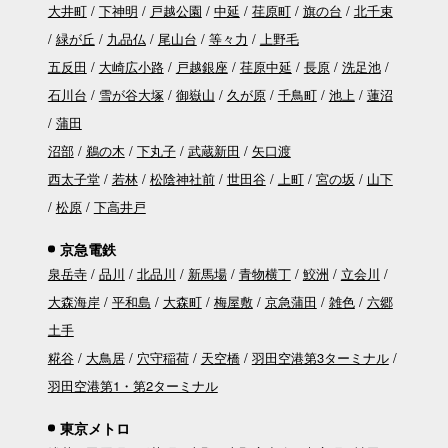
大井町
下神明
戸越公園
中延
荏原町
旗の台
北千束
緑が丘
九品仏
尾山台
等々力
上野毛
五反田
大崎広小路
戸越銀座
荏原中延
長原
洗足池
石川台
雪が谷大塚
御嶽山
久が原
千鳥町
池上
蓮沼
蒲田
沼部
鵜の木
下丸子
武蔵新田
矢口渡
西太子堂
若林
松陰神社前
世田谷
上町
宮の坂
山下
松原
下高井戸
京急電鉄
泉岳寺
品川
北品川
新馬場
青物横丁
鮫洲
立会川
大森海岸
平和島
大森町
梅屋敷
京急蒲田
雑色
六郷
土手
糀谷
大鳥居
穴守稲荷
天空橋
羽田空港第3ターミナル
羽田空港第1・第2ターミナル
東京メトロ