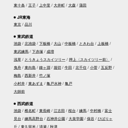
東十条
王子
上中里
大井町
大森
蒲田
JR東海
東京
品川
東武鉄道
池袋
北池袋
下板橋
大山
中板橋
ときわ台
上板橋
東武練馬
下赤塚
成増
浅草
とうきょうスカイツリー
押上〈スカイツリー前〉
曳舟
東向島
鐘ヶ淵
堀切
牛田
北千住
小菅
五反野
梅島
西新井
竹ノ塚
小村井
東あずま
亀戸水神
亀戸
大師前
西武鉄道
池袋
椎名町
東長崎
江古田
桜台
練馬
中村橋
富士
見台
練馬高野台
石神井公園
大泉学園
保谷
ひばりヶ
丘
東久留米
清瀬
秋津