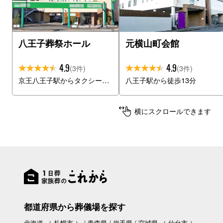
八王子葬祭ホール
元横山町会館
4.9
4.9
(3件)
(3件)
京王八王子駅からタクシーで13分
八王子駅から徒歩13分
横にスクロールできます
都道府県から葬儀場を探す
北海道
（
札幌市
）
青森県
岩手県
宮城県
（
仙台市
）