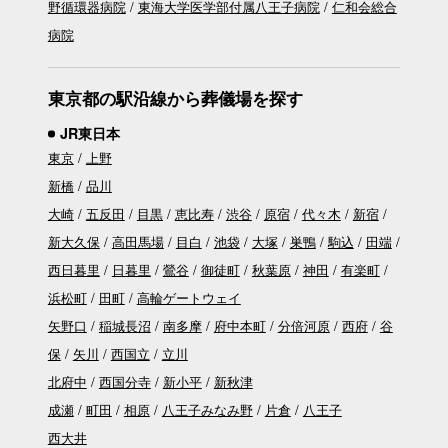
野循環器病院
東海大学医学部付属八王子病院
仁和会総合
病院
東京都の駅沿線から葬儀場を探す
JR東日本
東京
上野
新橋
品川
大崎
五反田
目黒
恵比寿
渋谷
原宿
代々木
新宿
新大久保
高田馬場
目白
池袋
大塚
巣鴨
駒込
田端
西日暮里
日暮里
鶯谷
御徒町
秋葉原
神田
有楽町
浜松町
田町
高輪ゲートウェイ
矢野口
稲城長沼
南多摩
府中本町
分倍河原
西府
谷
保
矢川
西国立
立川
北府中
西国分寺
新小平
新秋津
成瀬
町田
相原
八王子みなみ野
片倉
八王子
西大井