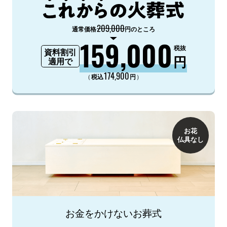
209,000
通常価格
円のところ
159,000
税抜
資料割引
円
適用で
174,900
（
）
税込
円
お花
仏具なし
お金をかけないお葬式