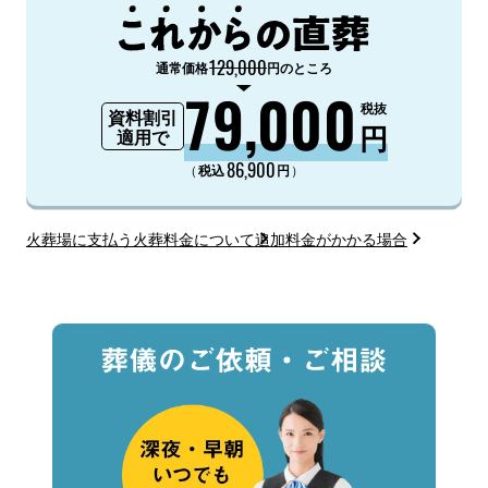
129,000
通常価格
円のところ
79,000
税抜
資料割引
円
適用で
86,900
（
）
税込
円
火葬場に支払う火葬料金について
追加料金がかかる場合