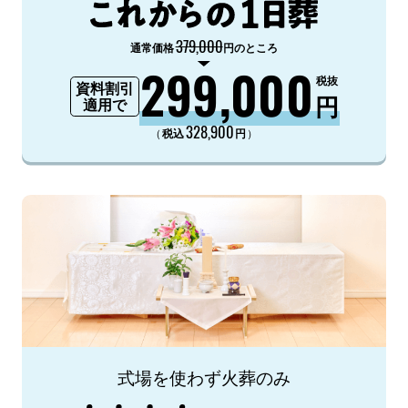
379,000
通常価格
円のところ
299,000
税抜
資料割引
円
適用で
328,900
（
）
税込
円
式場を使わず火葬のみ