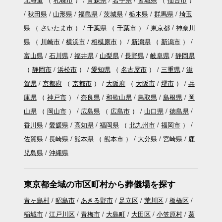
秋田県
山形県
福島県
茨城県
栃木県
群馬県
埼玉
県
（
さいたま市
）
千葉県
（
千葉市
）
東京都
神奈川
県
（
川崎市
横浜市
相模原市
）
新潟県
（
新潟市
）
富山県
石川県
福井県
山梨県
長野県
岐阜県
静岡県
（
静岡市
浜松市
）
愛知県
（
名古屋市
）
三重県
滋
賀県
京都府
（
京都市
）
大阪府
（
大阪市
堺市
）
兵
庫県
（
神戸市
）
奈良県
和歌山県
鳥取県
島根県
岡
山県
（
岡山市
）
広島県
（
広島市
）
山口県
徳島県
香川県
愛媛県
高知県
福岡県
（
北九州市
福岡市
）
佐賀県
長崎県
熊本県
（
熊本市
）
大分県
宮崎県
鹿
児島県
沖縄県
東京都全域の市区町村から葬儀場を探す
青ヶ島村
昭島市
あきる野市
足立区
荒川区
板橋区
稲城市
江戸川区
青梅市
大島町
大田区
小笠原村
葛