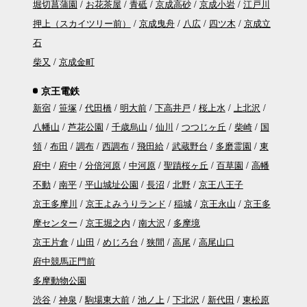
堀切菖蒲園
お花茶屋
青砥
京成高砂
京成小岩
江戸川
押上（スカイツリー前）
京成曳舟
八広
四ツ木
京成立
石
柴又
京成金町
京王電鉄
新宿
笹塚
代田橋
明大前
下高井戸
桜上水
上北沢
八幡山
芦花公園
千歳烏山
仙川
つつじヶ丘
柴崎
国
領
布田
調布
西調布
飛田給
武蔵野台
多磨霊園
東
府中
府中
分倍河原
中河原
聖蹟桜ヶ丘
百草園
高幡
不動
南平
平山城址公園
長沼
北野
京王八王子
京王多摩川
京王よみうりランド
稲城
京王永山
京王多
摩センター
京王堀之内
南大沢
多摩境
京王片倉
山田
めじろ台
狭間
高尾
高尾山口
府中競馬正門前
多摩動物公園
渋谷
神泉
駒場東大前
池ノ上
下北沢
新代田
東松原