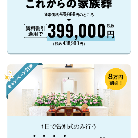
479,000
通常価格
円のところ
399,000
税抜
資料割引
円
適用で
438,900
（
）
税込
円
1日で告別式のみ行う