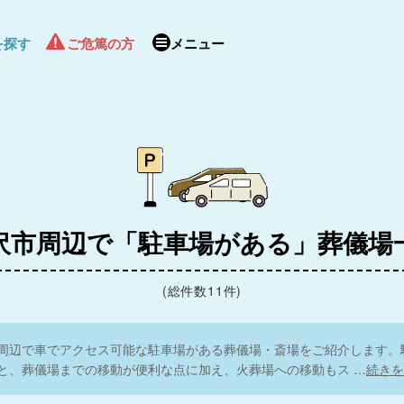
を探す
ご危篤の方
メニュー
青梅市
沢市周辺で「駐車場がある」葬儀場
(総件数11件)
周辺で車でアクセス可能な駐車場がある葬儀場・斎場をご紹介します。
ひので斎場
と、葬儀場までの移動が便利な点に加え、火葬場への移動もス
…
続きを