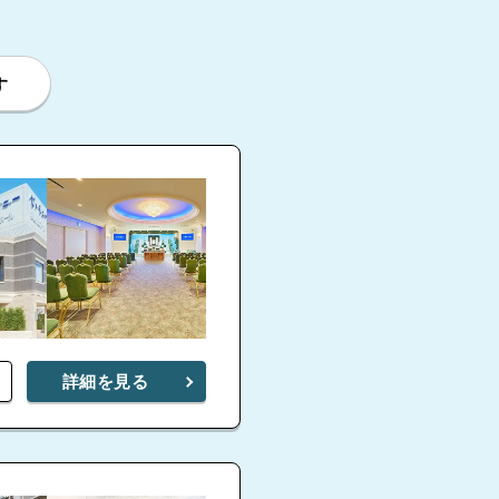
す
福
詳細を見る
4.0
八