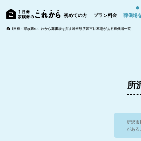
初めての方
プラン料金
葬儀場
1日葬・家族葬のこれから
葬儀場を探す
埼玉県
所沢市
駐車場がある葬儀場一覧
所
所沢市
がある