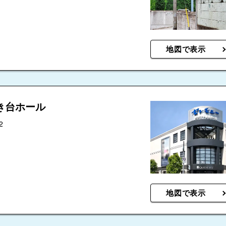
地図で表示
き台ホール
2
地図で表示