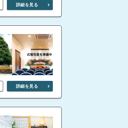
詳細を見る
小さな
橋本
4.7
橋本葬祭ホール
詳細を見る