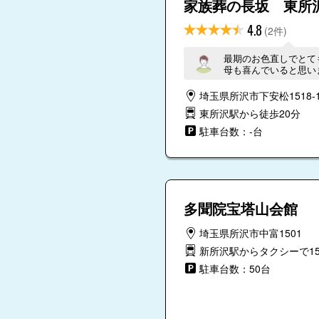
家族葬の長坂 東所
4.8
(2件)
最期のお色直しでとて
母も喜んでいると思い
埼玉県所沢市下安松1518-
東所沢駅から徒歩20分
駐車台数：-台
多聞院宝塔山会館
埼玉県所沢市中富1501
新所沢駅からタクシーで1
駐車台数：50台