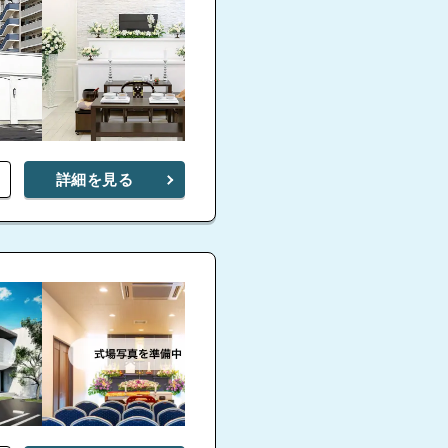
4.9
楢原斎場
八王子葬祭
4.
4.7
4.7
4.9
4.8
家族葬の
本町会館
元横山町
こすもす
八王子家族葬ホ
子
4.5
詳細を見る
八王子市寺
八王子市斎場
4.7
宝泉寺別院斎場
八王子さくらホール