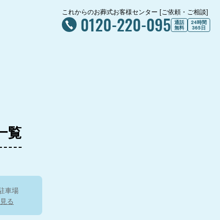
これからのお葬式お客様センター [ご依頼・ご相談]
0120-220-095
通話
24時間
無料
365日
ティア東青梅
ティア青梅河辺
民斎場
一覧
羽村富士見斎場
駐車場
見る