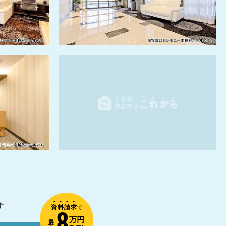
す
資
料
請
求
8
で
万円
最