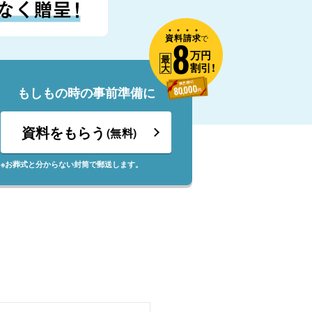
資
料
請
求
8
で
万円
最
割引!
大
もしもの時の事前準備に
資料をもらう
(無料)
※お葬式と分からない封筒で郵送します。