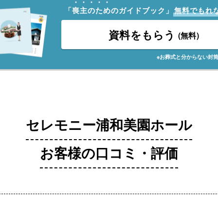
「
喪
主
の
た
め
のガイドブック」
無料でもれ
資料をもらう
(無料)
※お葬式と分からない封
セレモニー浦和美園ホール
お客様の口コミ・評価