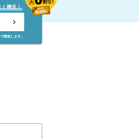
割引!
大
なく贈呈！
筒で郵送します。