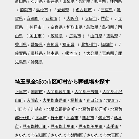
富山県
石川県
福井県
山梨県
長野県
岐阜県
静岡県
（
静岡市
浜松市
）
愛知県
（
名古屋市
）
三重県
滋
賀県
京都府
（
京都市
）
大阪府
（
大阪市
堺市
）
兵
庫県
（
神戸市
）
奈良県
和歌山県
鳥取県
島根県
岡
山県
（
岡山市
）
広島県
（
広島市
）
山口県
徳島県
香川県
愛媛県
高知県
福岡県
（
北九州市
福岡市
）
佐賀県
長崎県
熊本県
（
熊本市
）
大分県
宮崎県
鹿
児島県
沖縄県
埼玉県全域の市区町村から葬儀場を探す
上尾市
朝霞市
入間郡越生町
入間郡三芳町
入間郡毛呂
山町
入間市
大里郡寄居町
桶川市
春日部市
加須市
川口市
川越市
北足立郡伊奈町
北葛飾郡杉戸町
北葛飾
郡松伏町
北本市
行田市
久喜市
熊谷市
鴻巣市
越谷
市
児玉郡神川町
児玉郡上里町
児玉郡美里町
幸手市
さいたま市岩槻区
さいたま市浦和区
さいたま市大宮区