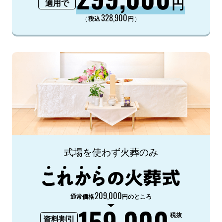
円
適用で
328,900
（
）
税込
円
式場を使わず火葬のみ
209,000
通常価格
円のところ
159,000
税抜
資料割引