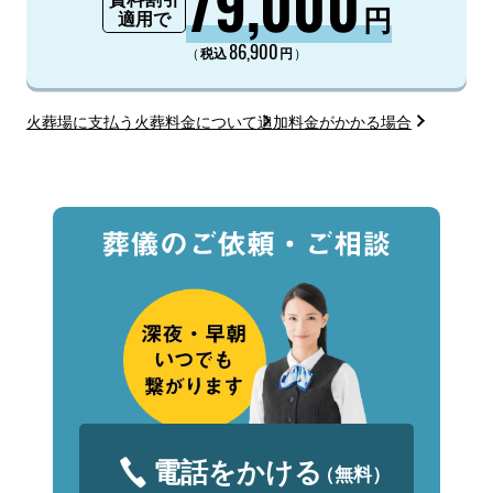
79,000
円
適用で
86,900
（
）
税込
円
火葬場に支払う火葬料金について
追加料金がかかる場合
電話をかける
（無料）