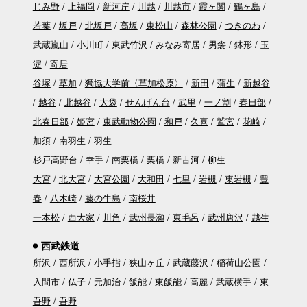
じみ野
上福岡
新河岸
川越
川越市
霞ヶ関
鶴ヶ島
若葉
坂戸
北坂戸
高坂
東松山
森林公園
つきのわ
武蔵嵐山
小川町
東武竹沢
みなみ寄居
男衾
鉢形
玉
淀
寄居
谷塚
草加
獨協大学前〈草加松原〉
新田
蒲生
新越谷
越谷
北越谷
大袋
せんげん台
武里
一ノ割
春日部
北春日部
姫宮
東武動物公園
和戸
久喜
鷲宮
花崎
加須
南羽生
羽生
杉戸高野台
幸手
南栗橋
栗橋
新古河
柳生
大宮
北大宮
大宮公園
大和田
七里
岩槻
東岩槻
豊
春
八木崎
藤の牛島
南桜井
一本松
西大家
川角
武州長瀬
東毛呂
武州唐沢
越生
西武鉄道
所沢
西所沢
小手指
狭山ヶ丘
武蔵藤沢
稲荷山公園
入間市
仏子
元加治
飯能
東飯能
高麗
武蔵横手
東
吾野
吾野