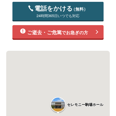
電話をかける
（無料）
24時間365日いつでも対応
ご逝去・ご危篤
でお急ぎの方
セレモニー駒場ホール