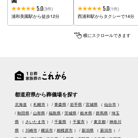
園
5.0
5.0
(3件)
(1件)
浦和美園駅から徒歩12分
西浦和駅からタクシーで14分
横にスクロールできます
都道府県から葬儀場を探す
北海道
（
札幌市
）
青森県
岩手県
宮城県
（
仙台市
）
秋田県
山形県
福島県
茨城県
栃木県
群馬県
埼玉
県
（
さいたま市
）
千葉県
（
千葉市
）
東京都
神奈川
県
（
川崎市
横浜市
相模原市
）
新潟県
（
新潟市
）