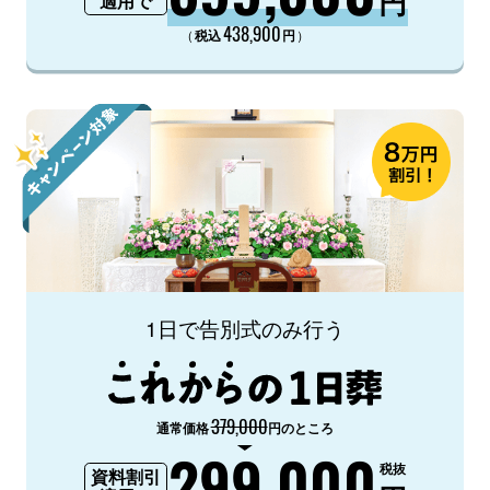
円
適用で
438,900
（
）
税込
円
1日で告別式のみ行う
379,000
通常価格
円のところ
299,000
税抜
資料割引