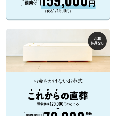
円
適用で
174,900
（
）
税込
円
お花
仏具なし
お金をかけないお葬式
129,000
通常価格
円のところ
税抜
資料割引