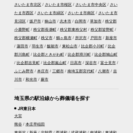
さいたま市北区
さいたま市桜区
さいたま市中央区
さい
たま市西区
さいたま市緑区
さいたま市南区
さいたま市
見沼区
坂戸市
狭山市
志木市
白岡市
草加市
秩父郡
小鹿野町
秩父郡長瀞町
秩父郡東秩父村
秩父郡皆野町
秩父郡横瀬町
秩父市
鶴ヶ島市
所沢市
戸田市
新座市
蓮田市
羽生市
飯能市
東松山市
比企郡小川町
比企
郡川島町
比企郡ときがわ町
比企郡滑川町
比企郡鳩山町
比企郡吉見町
比企郡嵐山町
日高市
深谷市
富士見市
ふじみ野市
本庄市
三郷市
南埼玉郡宮代町
八潮市
吉
川市
和光市
蕨市
埼玉県の駅沿線から葬儀場を探す
JR東日本
大宮
熊谷
本庄早稲田
東所沢
新座
北朝霞
西浦和
武蔵浦和
南浦和
東浦和