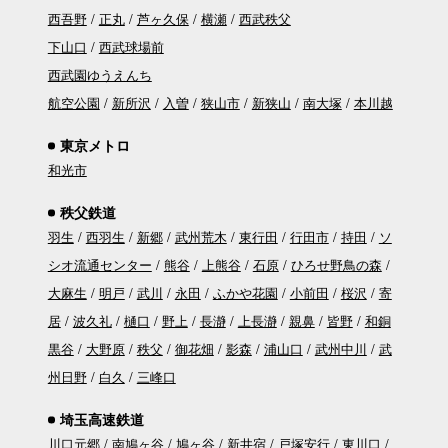
西吾野
正丸
芦ヶ久保
横瀬
西武秩父
下山口
西武球場前
西武園ゆうえんち
航空公園
新所沢
入曽
狭山市
新狭山
南大塚
本川越
東京メトロ
和光市
秩父鉄道
羽生
西羽生
新郷
武州荒木
東行田
行田市
持田
ソ
シオ流通センター
熊谷
上熊谷
石原
ひろせ野鳥の森
大麻生
明戸
武川
永田
ふかや花園
小前田
桜沢
寄
居
波久礼
樋口
野上
長瀞
上長瀞
親鼻
皆野
和銅
黒谷
大野原
秩父
御花畑
影森
浦山口
武州中川
武
州日野
白久
三峰口
埼玉高速鉄道
川口元郷
南鳩ヶ谷
鳩ヶ谷
新井宿
戸塚安行
東川口