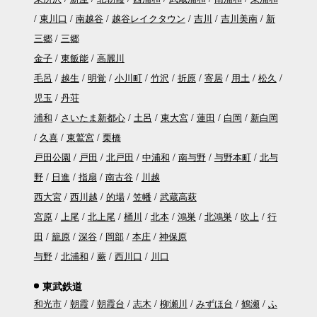
東川口
南越谷
越谷レイクタウン
吉川
吉川美南
新
三郷
三郷
金子
東飯能
高麗川
毛呂
越生
明覚
小川町
竹沢
折原
寄居
用土
松久
児玉
丹荘
浦和
さいたま新都心
土呂
東大宮
蓮田
白岡
新白岡
久喜
東鷲宮
栗橋
戸田公園
戸田
北戸田
中浦和
南与野
与野本町
北与
野
日進
指扇
南古谷
川越
西大宮
西川越
的場
笠幡
武蔵高萩
宮原
上尾
北上尾
桶川
北本
鴻巣
北鴻巣
吹上
行
田
籠原
深谷
岡部
本庄
神保原
与野
北浦和
蕨
西川口
川口
東武鉄道
和光市
朝霞
朝霞台
志木
柳瀬川
みずほ台
鶴瀬
ふ