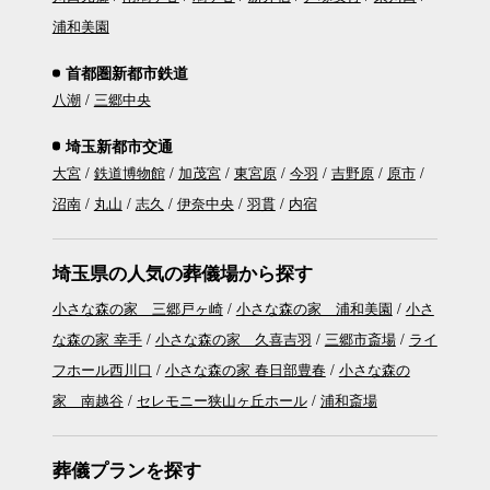
浦和美園
首都圏新都市鉄道
八潮
三郷中央
埼玉新都市交通
大宮
鉄道博物館
加茂宮
東宮原
今羽
吉野原
原市
沼南
丸山
志久
伊奈中央
羽貫
内宿
埼玉県の人気の葬儀場から探す
小さな森の家 三郷戸ヶ崎
小さな森の家 浦和美園
小さ
な森の家 幸手
小さな森の家 久喜吉羽
三郷市斎場
ライ
フホール西川口
小さな森の家 春日部豊春
小さな森の
家 南越谷
セレモニー狭山ヶ丘ホール
浦和斎場
葬儀プランを探す