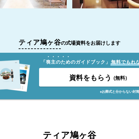
ティア鳩ヶ谷
の式場資料をお届けします
「
喪
主
の
た
め
のガイドブック」
無料でもれ
資料をもらう
(無料)
※お葬式と分からない封
ティア鳩ヶ谷