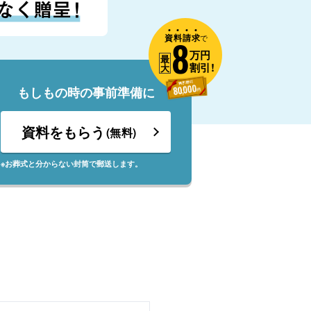
資
料
請
求
8
で
万円
最
割引!
大
もしもの時の事前準備に
資料をもらう
(無料)
※お葬式と分からない封筒で郵送します。