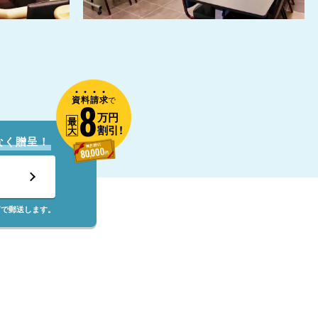
資
料
請
求
8
で
万円
最
割引!
大
なく贈呈！
筒で郵送します。