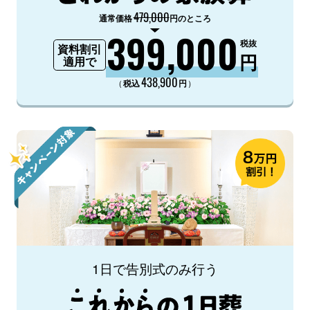
479,000
通常価格
円のところ
399,000
税抜
資料割引
円
適用で
438,900
（
）
税込
円
1日で告別式のみ行う