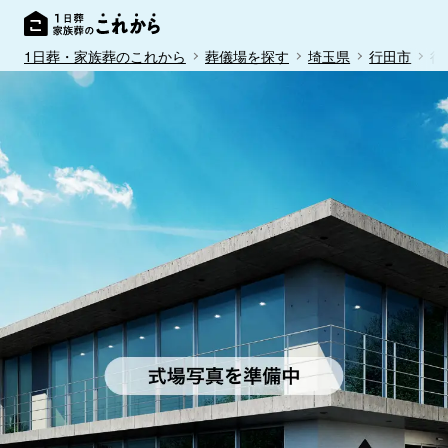
1日葬・家族葬のこれから
葬儀場を探す
埼玉県
行田市
行