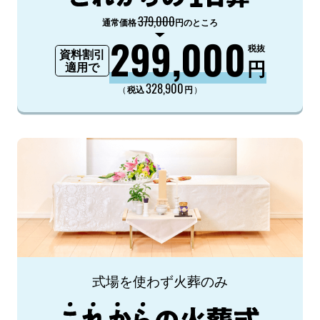
379,000
通常価格
円のところ
299,000
税抜
資料割引
円
適用で
328,900
（
）
税込
円
式場を使わず火葬のみ