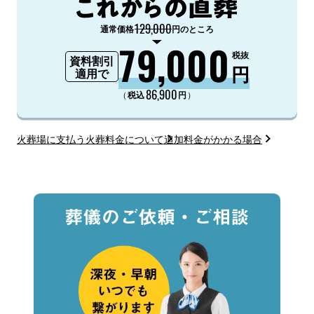
129,000
通常価格
円のところ
79,000
税抜
資料割引
円
適用で
86,900
（
）
税込
円
火葬場に支払う火葬料金について
追加料金がかかる場合