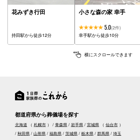
花みずき行田
小さな森の家 幸手
5.0
(2件)
持田駅から徒歩12分
幸手駅から徒歩10分
横にスクロールできます
都道府県から葬儀場を探す
北海道
（
札幌市
）
青森県
岩手県
宮城県
（
仙台市
）
秋田県
山形県
福島県
茨城県
栃木県
群馬県
埼玉