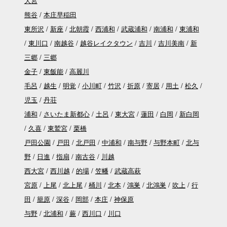
大宮
熊谷
本庄早稲田
東所沢
新座
北朝霞
西浦和
武蔵浦和
南浦和
東浦和
東川口
南越谷
越谷レイクタウン
吉川
吉川美南
新
三郷
三郷
金子
東飯能
高麗川
毛呂
越生
明覚
小川町
竹沢
折原
寄居
用土
松久
児玉
丹荘
浦和
さいたま新都心
土呂
東大宮
蓮田
白岡
新白岡
久喜
東鷲宮
栗橋
戸田公園
戸田
北戸田
中浦和
南与野
与野本町
北与
野
日進
指扇
南古谷
川越
西大宮
西川越
的場
笠幡
武蔵高萩
宮原
上尾
北上尾
桶川
北本
鴻巣
北鴻巣
吹上
行
田
籠原
深谷
岡部
本庄
神保原
与野
北浦和
蕨
西川口
川口