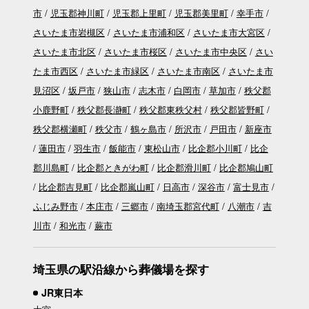
市
児玉郡神川町
児玉郡上里町
児玉郡美里町
幸手市
さいたま市岩槻区
さいたま市浦和区
さいたま市大宮区
さいたま市北区
さいたま市桜区
さいたま市中央区
さい
たま市西区
さいたま市緑区
さいたま市南区
さいたま市
見沼区
坂戸市
狭山市
志木市
白岡市
草加市
秩父郡
小鹿野町
秩父郡長瀞町
秩父郡東秩父村
秩父郡皆野町
秩父郡横瀬町
秩父市
鶴ヶ島市
所沢市
戸田市
新座市
蓮田市
羽生市
飯能市
東松山市
比企郡小川町
比企
郡川島町
比企郡ときがわ町
比企郡滑川町
比企郡鳩山町
比企郡吉見町
比企郡嵐山町
日高市
深谷市
富士見市
ふじみ野市
本庄市
三郷市
南埼玉郡宮代町
八潮市
吉
川市
和光市
蕨市
埼玉県の駅沿線から葬儀場を探す
JR東日本