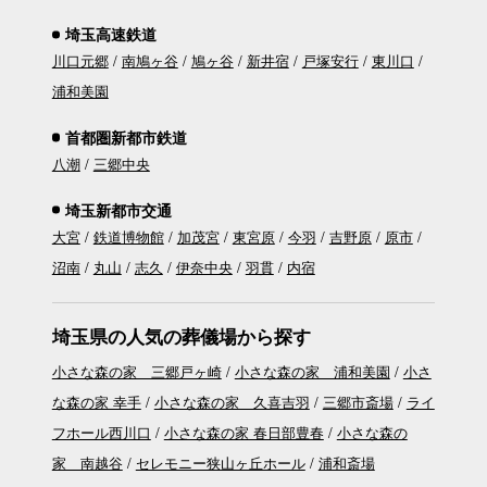
埼玉高速鉄道
川口元郷
南鳩ヶ谷
鳩ヶ谷
新井宿
戸塚安行
東川口
浦和美園
首都圏新都市鉄道
八潮
三郷中央
埼玉新都市交通
大宮
鉄道博物館
加茂宮
東宮原
今羽
吉野原
原市
沼南
丸山
志久
伊奈中央
羽貫
内宿
埼玉県の人気の葬儀場から探す
小さな森の家 三郷戸ヶ崎
小さな森の家 浦和美園
小さ
な森の家 幸手
小さな森の家 久喜吉羽
三郷市斎場
ライ
フホール西川口
小さな森の家 春日部豊春
小さな森の
家 南越谷
セレモニー狭山ヶ丘ホール
浦和斎場