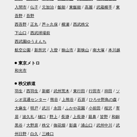
入間市
仏子
元加治
飯能
東飯能
高麗
武蔵横手
東
吾野
吾野
西吾野
正丸
芦ヶ久保
横瀬
西武秩父
下山口
西武球場前
西武園ゆうえんち
航空公園
新所沢
入曽
狭山市
新狭山
南大塚
本川越
東京メトロ
和光市
秩父鉄道
羽生
西羽生
新郷
武州荒木
東行田
行田市
持田
ソ
シオ流通センター
熊谷
上熊谷
石原
ひろせ野鳥の森
大麻生
明戸
武川
永田
ふかや花園
小前田
桜沢
寄
居
波久礼
樋口
野上
長瀞
上長瀞
親鼻
皆野
和銅
黒谷
大野原
秩父
御花畑
影森
浦山口
武州中川
武
州日野
白久
三峰口