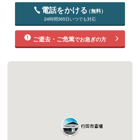
電話をかける
（無料）
24時間365日いつでも対応
ご逝去・ご危篤
でお急ぎの方
行田市斎場