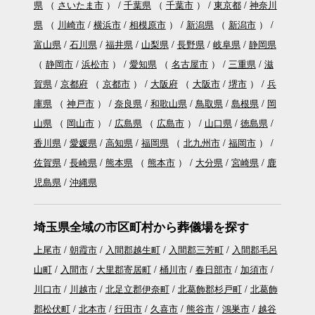
県
（
さいたま市
）
千葉県
（
千葉市
）
東京都
神奈川
県
（
川崎市
横浜市
相模原市
）
新潟県
（
新潟市
）
富山県
石川県
福井県
山梨県
長野県
岐阜県
静岡県
（
静岡市
浜松市
）
愛知県
（
名古屋市
）
三重県
滋
賀県
京都府
（
京都市
）
大阪府
（
大阪市
堺市
）
兵
庫県
（
神戸市
）
奈良県
和歌山県
鳥取県
島根県
岡
山県
（
岡山市
）
広島県
（
広島市
）
山口県
徳島県
香川県
愛媛県
高知県
福岡県
（
北九州市
福岡市
）
佐賀県
長崎県
熊本県
（
熊本市
）
大分県
宮崎県
鹿
児島県
沖縄県
埼玉県全域の市区町村から葬儀場を探す
上尾市
朝霞市
入間郡越生町
入間郡三芳町
入間郡毛呂
山町
入間市
大里郡寄居町
桶川市
春日部市
加須市
川口市
川越市
北足立郡伊奈町
北葛飾郡杉戸町
北葛飾
郡松伏町
北本市
行田市
久喜市
熊谷市
鴻巣市
越谷