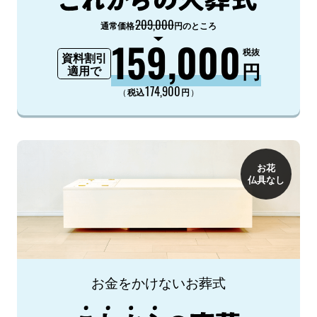
209,000
通常価格
円のところ
159,000
税抜
資料割引
円
適用で
174,900
（
）
税込
円
お花
仏具なし
お金をかけないお葬式