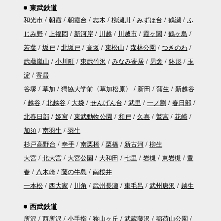
東武鉄道
和光市
朝霞
朝霞台
志木
柳瀬川
みずほ台
鶴瀬
ふ
じみ野
上福岡
新河岸
川越
川越市
霞ヶ関
鶴ヶ島
若葉
坂戸
北坂戸
高坂
東松山
森林公園
つきのわ
武蔵嵐山
小川町
東武竹沢
みなみ寄居
男衾
鉢形
玉
淀
寄居
谷塚
草加
獨協大学前〈草加松原〉
新田
蒲生
新越谷
越谷
北越谷
大袋
せんげん台
武里
一ノ割
春日部
北春日部
姫宮
東武動物公園
和戸
久喜
鷲宮
花崎
加須
南羽生
羽生
杉戸高野台
幸手
南栗橋
栗橋
新古河
柳生
大宮
北大宮
大宮公園
大和田
七里
岩槻
東岩槻
豊
春
八木崎
藤の牛島
南桜井
一本松
西大家
川角
武州長瀬
東毛呂
武州唐沢
越生
西武鉄道
所沢
西所沢
小手指
狭山ヶ丘
武蔵藤沢
稲荷山公園