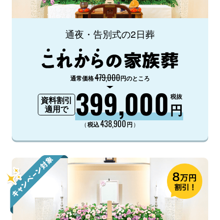
通夜・告別式の2日葬
479,000
通常価格
円のところ
399,000
税抜
資料割引
円
適用で
438,900
（
）
税込
円