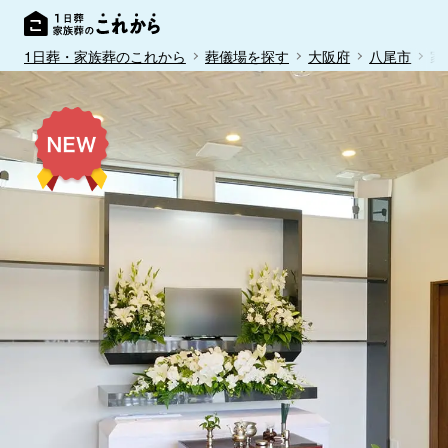
1日葬・家族葬のこれから
葬儀場を探す
大阪府
八尾市
家