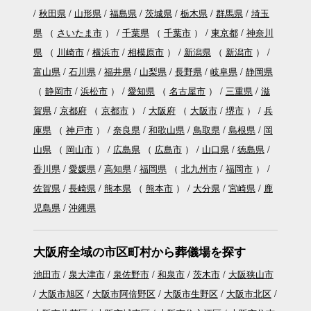
秋田県
山形県
福島県
茨城県
栃木県
群馬県
埼玉
県
（
さいたま市
）
千葉県
（
千葉市
）
東京都
神奈川
県
（
川崎市
横浜市
相模原市
）
新潟県
（
新潟市
）
富山県
石川県
福井県
山梨県
長野県
岐阜県
静岡県
（
静岡市
浜松市
）
愛知県
（
名古屋市
）
三重県
滋
賀県
京都府
（
京都市
）
大阪府
（
大阪市
堺市
）
兵
庫県
（
神戸市
）
奈良県
和歌山県
鳥取県
島根県
岡
山県
（
岡山市
）
広島県
（
広島市
）
山口県
徳島県
香川県
愛媛県
高知県
福岡県
（
北九州市
福岡市
）
佐賀県
長崎県
熊本県
（
熊本市
）
大分県
宮崎県
鹿
児島県
沖縄県
大阪府全域の市区町村から葬儀場を探す
池田市
泉大津市
泉佐野市
和泉市
茨木市
大阪狭山市
大阪市旭区
大阪市阿倍野区
大阪市生野区
大阪市北区