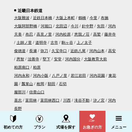
近畿日本鉄道
大阪難波
近鉄日本橋
大阪上本町
鶴橋
今里
布施
大阪阿部野橋
河堀口
北田辺
今川
針中野
矢田
河内
天美
布忍
高見ノ里
河内松原
恵我ノ荘
高鷲
藤井寺
土師ノ里
道明寺
古市
駒ヶ谷
上ノ太子
俊徳道
長瀬
弥刀
久宝寺口
近鉄八尾
河内山本
高安
恩智
法善寺
堅下
安堂
河内国分
大阪教育大前
柏原南口
柏原
河内永和
河内小阪
八戸ノ里
若江岩田
河内花園
東花
園
瓢箪山
枚岡
額田
石切
服部川
信貴山口
喜志
富田林
富田林西口
川西
滝谷不動
汐ノ宮
河内
長野
長田
荒本
吉田
新石切
資料請求する
電話をかける
高安山
初めての方
プラン
式場を探す
お急ぎの方
メニュー