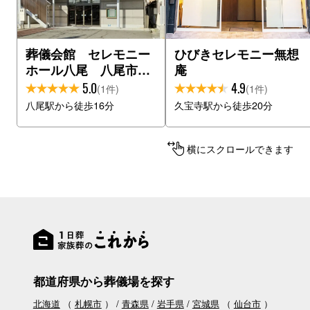
葬儀会館 セレモニー
ひびきセレモニー無想
ホール八尾 八尾市立
庵
斎場前
5.0
4.9
(1件)
(1件)
八尾駅から徒歩16分
久宝寺駅から徒歩20分
横にスクロールできます
都道府県から葬儀場を探す
北海道
（
札幌市
）
青森県
岩手県
宮城県
（
仙台市
）