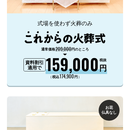
式場を使わず火葬のみ
209,000
通常価格
円のところ
159,000
税抜
資料割引
円
適用で
174,900
（
）
税込
円
お花
仏具なし