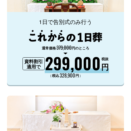
1日で告別式のみ行う
379,000
通常価格
円のところ
299,000
税抜
資料割引
円
適用で
328,900
（
）
税込
円