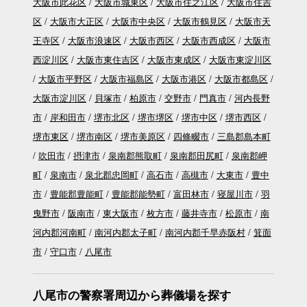
大阪市此花区
大阪市城東区
大阪市住之江区
大阪市住吉
区
大阪市大正区
大阪市中央区
大阪市鶴見区
大阪市天
王寺区
大阪市浪速区
大阪市西区
大阪市西成区
大阪市
西淀川区
大阪市東住吉区
大阪市東成区
大阪市東淀川区
大阪市平野区
大阪市福島区
大阪市港区
大阪市都島区
大阪市淀川区
貝塚市
柏原市
交野市
門真市
河内長野
市
岸和田市
堺市北区
堺市堺区
堺市中区
堺市西区
堺市東区
堺市南区
堺市美原区
四條畷市
三島郡島本町
吹田市
摂津市
泉南郡熊取町
泉南郡田尻町
泉南郡岬
町
泉南市
泉北郡忠岡町
高石市
高槻市
大東市
豊中
市
豊能郡豊能町
豊能郡能勢町
富田林市
寝屋川市
羽
曳野市
阪南市
東大阪市
枚方市
藤井寺市
松原市
南
河内郡河南町
南河内郡太子町
南河内郡千早赤阪村
箕面
市
守口市
八尾市
八尾市の警察署周辺から葬儀場を探す