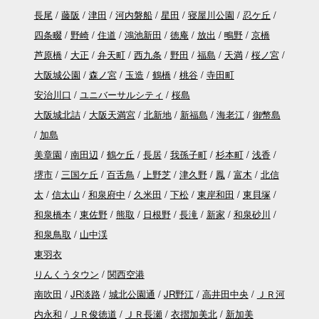
長尾
藤阪
津田
河内磐船
星田
寝屋川公園
忍ケ丘
四条畷
野崎
住道
鴻池新田
徳庵
放出
鴫野
京橋
芦原橋
大正
弁天町
西九条
野田
福島
天満
桜ノ宮
大阪城公園
森ノ宮
玉造
鶴橋
桃谷
寺田町
安治川口
ユニバーサルシティ
桜島
大阪城北詰
大阪天満宮
北新地
新福島
海老江
御幣島
加島
美章園
南田辺
鶴ケ丘
長居
我孫子町
杉本町
浅香
堺市
三国ケ丘
百舌鳥
上野芝
津久野
鳳
富木
北信
太
信太山
和泉府中
久米田
下松
東岸和田
東貝塚
和泉橋本
東佐野
熊取
日根野
長滝
新家
和泉砂川
和泉鳥取
山中渓
東羽衣
りんくうタウン
関西空港
南吹田
JR淡路
城北公園通
JR野江
高井田中央
ＪＲ河
内永和
ＪＲ俊徳道
ＪＲ長瀬
衣摺加美北
新加美