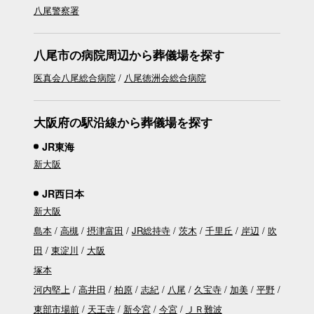
八尾警察署
八尾市の病院周辺から葬儀場を探す
医真会八尾総合病院
八尾徳洲会総合病院
大阪府の駅沿線から葬儀場を探す
JR東海
新大阪
JR西日本
新大阪
島本
高槻
摂津富田
JR総持寺
茨木
千里丘
岸辺
吹
田
東淀川
大阪
塚本
河内堅上
高井田
柏原
志紀
八尾
久宝寺
加美
平野
東部市場前
天王寺
新今宮
今宮
ＪＲ難波