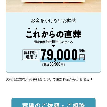
お金をかけないお葬式
129,000
通常価格
円のところ
79,000
税抜
資料割引
円
適用で
86,900
（
）
税込
円
火葬場に支払う火葬料金について
追加料金がかかる場合