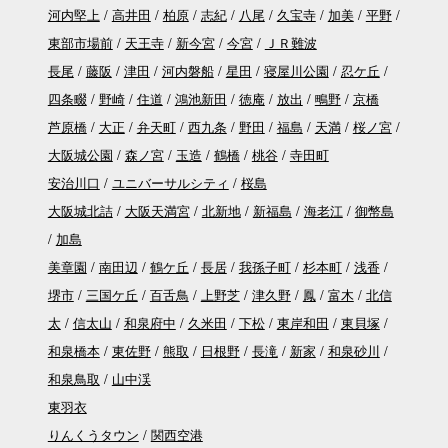
河内堅上
高井田
柏原
志紀
八尾
久宝寺
加美
平野
東部市場前
天王寺
新今宮
今宮
ＪＲ難波
長尾
藤阪
津田
河内磐船
星田
寝屋川公園
忍ケ丘
四条畷
野崎
住道
鴻池新田
徳庵
放出
鴫野
京橋
芦原橋
大正
弁天町
西九条
野田
福島
天満
桜ノ宮
大阪城公園
森ノ宮
玉造
鶴橋
桃谷
寺田町
安治川口
ユニバーサルシティ
桜島
大阪城北詰
大阪天満宮
北新地
新福島
海老江
御幣島
加島
美章園
南田辺
鶴ケ丘
長居
我孫子町
杉本町
浅香
堺市
三国ケ丘
百舌鳥
上野芝
津久野
鳳
富木
北信
太
信太山
和泉府中
久米田
下松
東岸和田
東貝塚
和泉橋本
東佐野
熊取
日根野
長滝
新家
和泉砂川
和泉鳥取
山中渓
東羽衣
りんくうタウン
関西空港