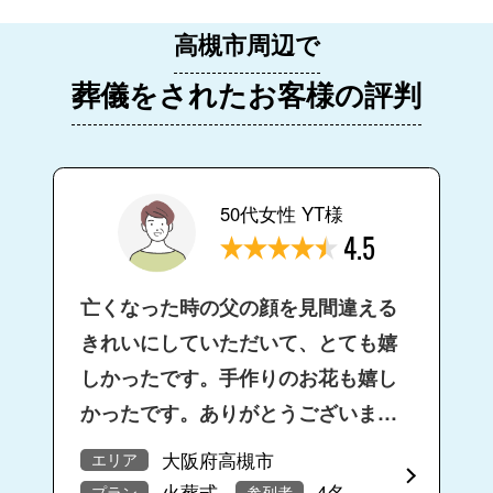
高槻市周辺で
葬儀をされたお客様の評判
50代女性 YT様
4.5
亡くなった時の父の顔を見間違える
きれいにしていただいて、とても嬉
しかったです。手作りのお花も嬉し
かったです。ありがとうございまし
た。少し思ったより金額がかかって
大阪府高槻市
エリア
ので…
火葬式
4名
プラン
参列者