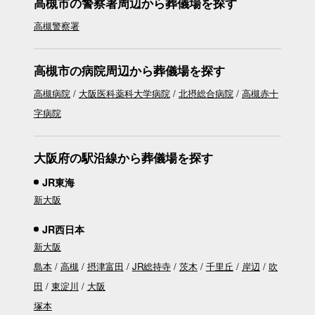
高槻市の警察署周辺から葬儀場を探す
高槻警察署
高槻市の病院周辺から葬儀場を探す
高槻病院
大阪医科薬科大学病院
北摂総合病院
高槻赤十
字病院
大阪府の駅沿線から葬儀場を探す
JR東海
新大阪
JR西日本
新大阪
島本
高槻
摂津富田
JR総持寺
茨木
千里丘
岸辺
吹
田
東淀川
大阪
塚本