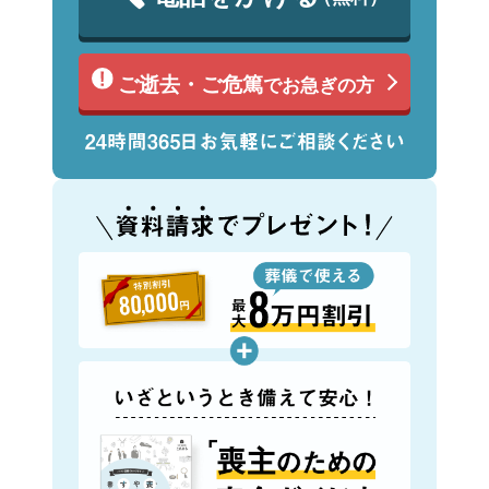
ご逝去・ご危篤
でお急ぎの方