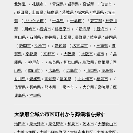
北海道
（
札幌市
）
青森県
岩手県
宮城県
（
仙台市
）
秋田県
山形県
福島県
茨城県
栃木県
群馬県
埼玉
県
（
さいたま市
）
千葉県
（
千葉市
）
東京都
神奈川
県
（
川崎市
横浜市
相模原市
）
新潟県
（
新潟市
）
富山県
石川県
福井県
山梨県
長野県
岐阜県
静岡県
（
静岡市
浜松市
）
愛知県
（
名古屋市
）
三重県
滋
賀県
京都府
（
京都市
）
大阪府
（
大阪市
堺市
）
兵
庫県
（
神戸市
）
奈良県
和歌山県
鳥取県
島根県
岡
山県
（
岡山市
）
広島県
（
広島市
）
山口県
徳島県
香川県
愛媛県
高知県
福岡県
（
北九州市
福岡市
）
佐賀県
長崎県
熊本県
（
熊本市
）
大分県
宮崎県
鹿
児島県
沖縄県
大阪府全域の市区町村から葬儀場を探す
池田市
泉大津市
泉佐野市
和泉市
茨木市
大阪狭山市
大阪市旭区
大阪市阿倍野区
大阪市生野区
大阪市北区