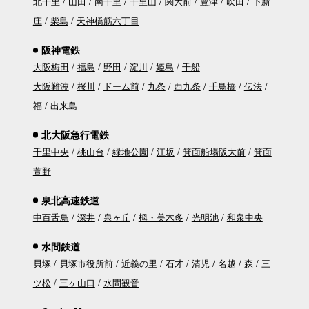
北千里
山田
南千里
千里山
関大前
豊津
吹田
下新
庄
柴島
天神橋筋六丁目
阪神電鉄
大阪梅田
福島
野田
淀川
姫島
千船
大阪難波
桜川
ドーム前
九条
西九条
千鳥橋
伝法
福
出来島
北大阪急行電鉄
千里中央
桃山台
緑地公園
江坂
箕面船場阪大前
箕面
萱野
泉北高速鉄道
中百舌鳥
深井
泉ヶ丘
栂・美木多
光明池
和泉中央
水間鉄道
貝塚
貝塚市役所前
近義の里
石才
清児
名越
森
三
ツ松
三ヶ山口
水間観音