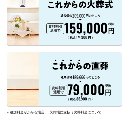
209,000
通常価格
円のところ
159,000
税抜
資料割引
円
適用で
174,900
（
）
税込
円
129,000
通常価格
円のところ
79,000
税抜
資料割引
円
適用で
86,900
（
）
税込
円
※
追加料金がかかる場合
、
火葬場に支払う火葬料金について