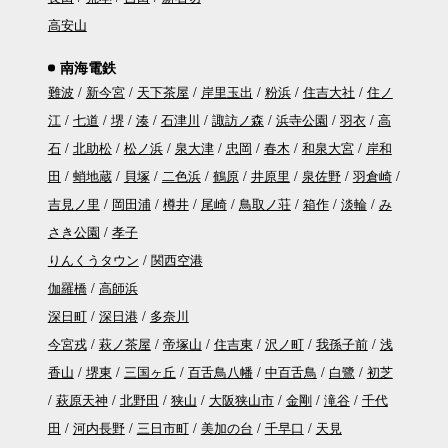
高安山
南海電鉄
難波
新今宮
天下茶屋
岸里玉出
粉浜
住吉大社
住ノ
江
七道
堺
湊
石津川
諏訪ノ森
浜寺公園
羽衣
高
石
北助松
松ノ浜
泉大津
忠岡
春木
和泉大宮
岸和
田
蛸地蔵
貝塚
二色浜
鶴原
井原里
泉佐野
羽倉崎
吉見ノ里
岡田浦
樽井
尾崎
鳥取ノ荘
箱作
淡輪
み
さき公園
孝子
りんくうタウン
関西空港
伽羅橋
高師浜
深日町
深日港
多奈川
今宮戎
萩ノ茶屋
帝塚山
住吉東
沢ノ町
我孫子前
浅
香山
堺東
三国ヶ丘
百舌鳥八幡
中百舌鳥
白鷺
初芝
萩原天神
北野田
狭山
大阪狭山市
金剛
滝谷
千代
田
河内長野
三日市町
美加の台
千早口
天見