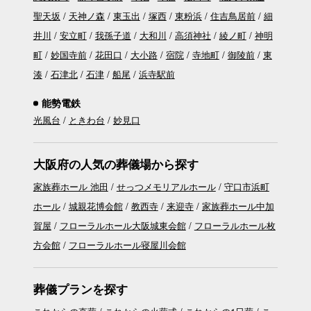
聖天坂
天神ノ森
東玉出
塚西
東粉浜
住吉鳥居前
細
井川
安立町
我孫子道
大和川
高須神社
綾ノ町
神明
町
妙国寺前
花田口
大小路
宿院
寺地町
御陵前
東
湊
石津北
石津
船尾
浜寺駅前
能勢電鉄
光風台
ときわ台
妙見口
大阪府の人気の葬儀場から探す
家族葬ホール 池田
せっつメモリアルホール
守口市浜町
ホール
城親花博会館
教西寺
来迎寺
家族葬ホール中加
賀屋
フローラルホール大阪城東会館
フローラルホール枚
方会館
フローラルホール寝屋川会館
葬儀プランを探す