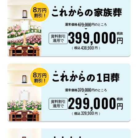
479,000
通常価格
円のところ
399,000
税抜
資料割引
円
適用で
438,900
（
）
税込
円
379,000
通常価格
円のところ
299,000
税抜
資料割引
円
適用で
328,900
（
）
税込
円