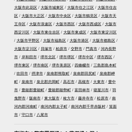
大阪市此花区
大阪市城東区
大阪市住之江区
大阪市住吉
区
大阪市大正区
大阪市中央区
大阪市鶴見区
大阪市天
王寺区
大阪市浪速区
大阪市西区
大阪市西成区
大阪市
西淀川区
大阪市東住吉区
大阪市東成区
大阪市東淀川区
大阪市平野区
大阪市福島区
大阪市港区
大阪市都島区
大阪市淀川区
貝塚市
柏原市
交野市
門真市
河内長野
市
岸和田市
堺市北区
堺市堺区
堺市中区
堺市西区
堺市東区
堺市南区
堺市美原区
四條畷市
三島郡島本町
吹田市
摂津市
泉南郡熊取町
泉南郡田尻町
泉南郡岬
町
泉南市
泉北郡忠岡町
高石市
高槻市
大東市
豊中
市
豊能郡豊能町
豊能郡能勢町
富田林市
寝屋川市
羽
曳野市
阪南市
東大阪市
枚方市
藤井寺市
松原市
南
河内郡河南町
南河内郡太子町
南河内郡千早赤阪村
箕面
市
守口市
八尾市