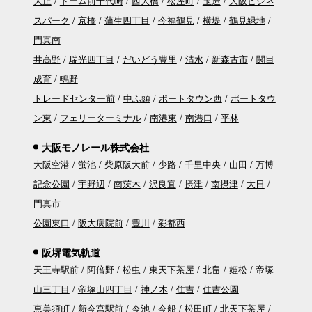
大正
ドーム前千代崎
西大橋
松屋町
玉造
大阪ビジネ
スパーク
京橋
蒲生四丁目
今福鶴見
横堤
鶴見緑地
門真南
井高野
瑞光四丁目
だいどう豊里
清水
新森古市
関目
成育
鴫野
トレードセンター前
中ふ頭
ポートタウン西
ポートタウ
ン東
フェリーターミナル
南港東
南港口
平林
大阪モノレール株式会社
大阪空港
蛍池
柴原阪大前
少路
千里中央
山田
万博
記念公園
宇野辺
南茨木
沢良宜
摂津
南摂津
大日
門真市
公園東口
阪大病院前
豊川
彩都西
阪堺電気軌道
天王寺駅前
阿倍野
松虫
東天下茶屋
北畠
姫松
帝塚
山三丁目
帝塚山四丁目
神ノ木
住吉
住吉公園
恵美須町
新今宮駅前
今池
今船
松田町
北天下茶屋