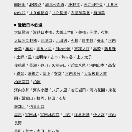
南吹田
JR淡路
城北公園通
JR野江
高井田中央
ＪＲ河
内永和
ＪＲ俊徳道
ＪＲ長瀬
衣摺加美北
新加美
近畿日本鉄道
大阪難波
近鉄日本橋
大阪上本町
鶴橋
今里
布施
大阪阿部野橋
河堀口
北田辺
今川
針中野
矢田
河内
天美
布忍
高見ノ里
河内松原
恵我ノ荘
高鷲
藤井寺
土師ノ里
道明寺
古市
駒ヶ谷
上ノ太子
俊徳道
長瀬
弥刀
久宝寺口
近鉄八尾
河内山本
高安
恩智
法善寺
堅下
安堂
河内国分
大阪教育大前
柏原南口
柏原
河内永和
河内小阪
八戸ノ里
若江岩田
河内花園
東花
園
瓢箪山
枚岡
額田
石切
服部川
信貴山口
喜志
富田林
富田林西口
川西
滝谷不動
汐ノ宮
河内
長野
長田
荒本
吉田
新石切