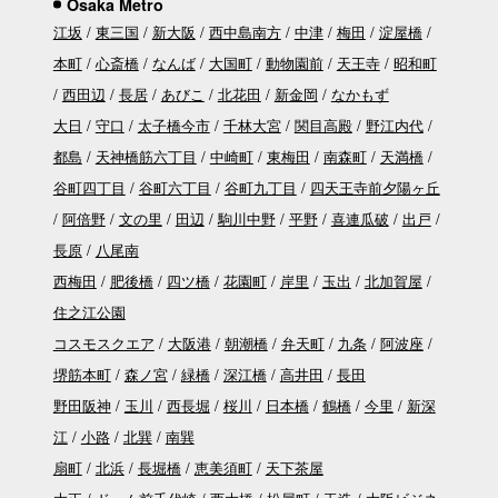
Osaka Metro
江坂
東三国
新大阪
西中島南方
中津
梅田
淀屋橋
本町
心斎橋
なんば
大国町
動物園前
天王寺
昭和町
西田辺
長居
あびこ
北花田
新金岡
なかもず
大日
守口
太子橋今市
千林大宮
関目高殿
野江内代
都島
天神橋筋六丁目
中崎町
東梅田
南森町
天満橋
谷町四丁目
谷町六丁目
谷町九丁目
四天王寺前夕陽ヶ丘
阿倍野
文の里
田辺
駒川中野
平野
喜連瓜破
出戸
長原
八尾南
西梅田
肥後橋
四ツ橋
花園町
岸里
玉出
北加賀屋
住之江公園
コスモスクエア
大阪港
朝潮橋
弁天町
九条
阿波座
堺筋本町
森ノ宮
緑橋
深江橋
高井田
長田
野田阪神
玉川
西長堀
桜川
日本橋
鶴橋
今里
新深
江
小路
北巽
南巽
扇町
北浜
長堀橋
恵美須町
天下茶屋