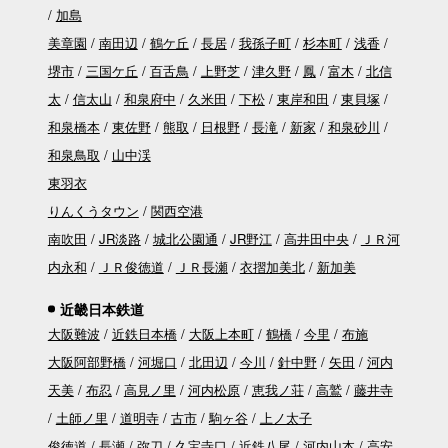
加島
美章園
南田辺
鶴ケ丘
長居
我孫子町
杉本町
浅香
堺市
三国ケ丘
百舌鳥
上野芝
津久野
鳳
富木
北信
太
信太山
和泉府中
久米田
下松
東岸和田
東貝塚
和泉橋本
東佐野
熊取
日根野
長滝
新家
和泉砂川
和泉鳥取
山中渓
東羽衣
りんくうタウン
関西空港
南吹田
JR淡路
城北公園通
JR野江
高井田中央
ＪＲ河
内永和
ＪＲ俊徳道
ＪＲ長瀬
衣摺加美北
新加美
近畿日本鉄道
大阪難波
近鉄日本橋
大阪上本町
鶴橋
今里
布施
大阪阿部野橋
河堀口
北田辺
今川
針中野
矢田
河内
天美
布忍
高見ノ里
河内松原
恵我ノ荘
高鷲
藤井寺
土師ノ里
道明寺
古市
駒ヶ谷
上ノ太子
俊徳道
長瀬
弥刀
久宝寺口
近鉄八尾
河内山本
高安