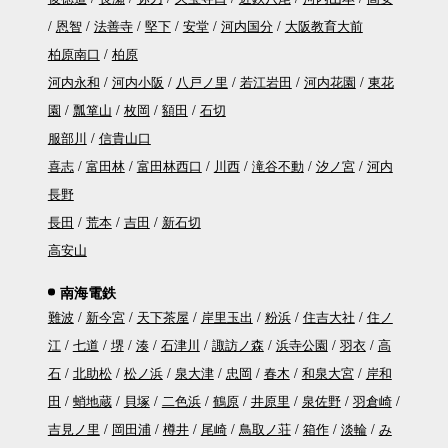
恩智
法善寺
堅下
安堂
河内国分
大阪教育大前
柏原南口
柏原
河内永和
河内小阪
八戸ノ里
若江岩田
河内花園
東花
園
瓢箪山
枚岡
額田
石切
服部川
信貴山口
喜志
富田林
富田林西口
川西
滝谷不動
汐ノ宮
河内
長野
長田
荒本
吉田
新石切
高安山
南海電鉄
難波
新今宮
天下茶屋
岸里玉出
粉浜
住吉大社
住ノ
江
七道
堺
湊
石津川
諏訪ノ森
浜寺公園
羽衣
高
石
北助松
松ノ浜
泉大津
忠岡
春木
和泉大宮
岸和
田
蛸地蔵
貝塚
二色浜
鶴原
井原里
泉佐野
羽倉崎
吉見ノ里
岡田浦
樽井
尾崎
鳥取ノ荘
箱作
淡輪
み