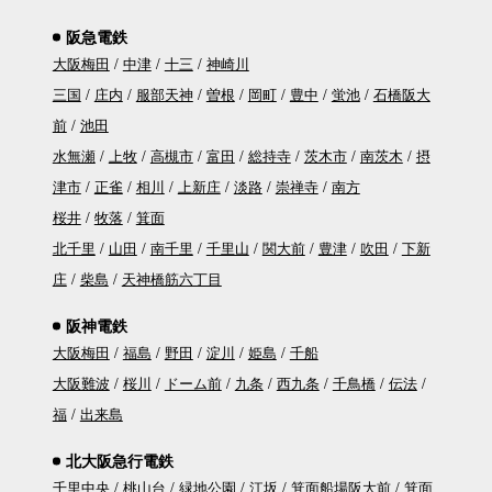
阪急電鉄
大阪梅田
中津
十三
神崎川
三国
庄内
服部天神
曽根
岡町
豊中
蛍池
石橋阪大
前
池田
水無瀬
上牧
高槻市
富田
総持寺
茨木市
南茨木
摂
津市
正雀
相川
上新庄
淡路
崇禅寺
南方
桜井
牧落
箕面
北千里
山田
南千里
千里山
関大前
豊津
吹田
下新
庄
柴島
天神橋筋六丁目
阪神電鉄
大阪梅田
福島
野田
淀川
姫島
千船
大阪難波
桜川
ドーム前
九条
西九条
千鳥橋
伝法
福
出来島
北大阪急行電鉄
千里中央
桃山台
緑地公園
江坂
箕面船場阪大前
箕面