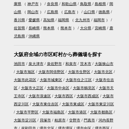
庫県
（
神戸市
）
奈良県
和歌山県
鳥取県
島根県
岡
山県
（
岡山市
）
広島県
（
広島市
）
山口県
徳島県
香川県
愛媛県
高知県
福岡県
（
北九州市
福岡市
）
佐賀県
長崎県
熊本県
（
熊本市
）
大分県
宮崎県
鹿
児島県
沖縄県
大阪府全域の市区町村から葬儀場を探す
池田市
泉大津市
泉佐野市
和泉市
茨木市
大阪狭山市
大阪市旭区
大阪市阿倍野区
大阪市生野区
大阪市北区
大阪市此花区
大阪市城東区
大阪市住之江区
大阪市住吉
区
大阪市大正区
大阪市中央区
大阪市鶴見区
大阪市天
王寺区
大阪市浪速区
大阪市西区
大阪市西成区
大阪市
西淀川区
大阪市東住吉区
大阪市東成区
大阪市東淀川区
大阪市平野区
大阪市福島区
大阪市港区
大阪市都島区
大阪市淀川区
貝塚市
柏原市
交野市
門真市
河内長野
市
岸和田市
堺市北区
堺市堺区
堺市中区
堺市西区