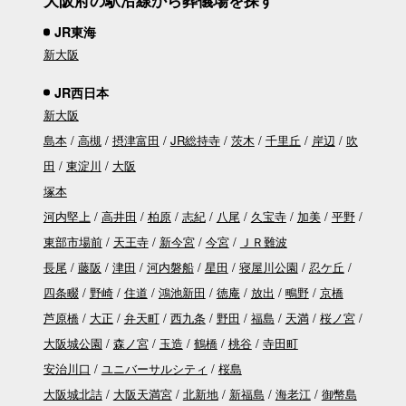
JR東海
新大阪
JR西日本
新大阪
島本
高槻
摂津富田
JR総持寺
茨木
千里丘
岸辺
吹
田
東淀川
大阪
塚本
河内堅上
高井田
柏原
志紀
八尾
久宝寺
加美
平野
東部市場前
天王寺
新今宮
今宮
ＪＲ難波
長尾
藤阪
津田
河内磐船
星田
寝屋川公園
忍ケ丘
四条畷
野崎
住道
鴻池新田
徳庵
放出
鴫野
京橋
芦原橋
大正
弁天町
西九条
野田
福島
天満
桜ノ宮
大阪城公園
森ノ宮
玉造
鶴橋
桃谷
寺田町
安治川口
ユニバーサルシティ
桜島
大阪城北詰
大阪天満宮
北新地
新福島
海老江
御幣島