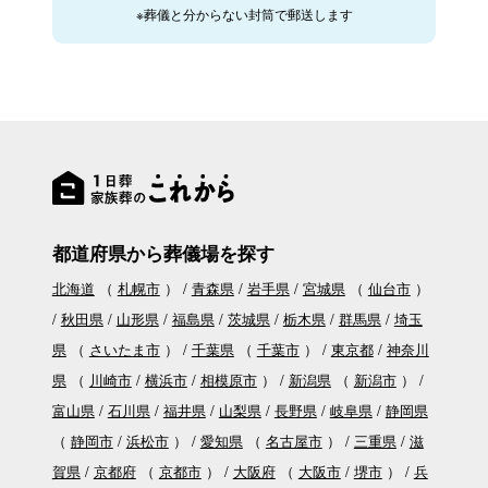
※葬儀と分からない封筒で郵送します
都道府県から葬儀場を探す
北海道
（
札幌市
）
青森県
岩手県
宮城県
（
仙台市
）
秋田県
山形県
福島県
茨城県
栃木県
群馬県
埼玉
県
（
さいたま市
）
千葉県
（
千葉市
）
東京都
神奈川
県
（
川崎市
横浜市
相模原市
）
新潟県
（
新潟市
）
富山県
石川県
福井県
山梨県
長野県
岐阜県
静岡県
（
静岡市
浜松市
）
愛知県
（
名古屋市
）
三重県
滋
賀県
京都府
（
京都市
）
大阪府
（
大阪市
堺市
）
兵