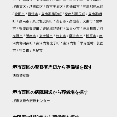
堺市東区
堺市南区
堺市美原区
四條畷市
三島郡島本町
吹田市
摂津市
泉南郡熊取町
泉南郡田尻町
泉南郡岬
町
泉南市
泉北郡忠岡町
高石市
高槻市
大東市
豊中
市
豊能郡豊能町
豊能郡能勢町
富田林市
寝屋川市
羽
曳野市
阪南市
東大阪市
枚方市
藤井寺市
松原市
南
河内郡河南町
南河内郡太子町
南河内郡千早赤阪村
箕面
市
守口市
八尾市
堺市西区の警察署周辺から葬儀場を探す
西堺警察署
堺市西区の病院周辺から葬儀場を探す
堺市立総合医療センター
大阪府の駅沿線から葬儀場を探す