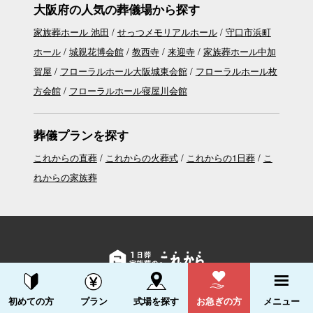
大阪府の人気の葬儀場から探す
家族葬ホール 池田
せっつメモリアルホール
守口市浜町
ホール
城親花博会館
教西寺
来迎寺
家族葬ホール中加
賀屋
フローラルホール大阪城東会館
フローラルホール枚
方会館
フローラルホール寝屋川会館
葬儀プランを探す
これからの直葬
これからの火葬式
これからの1日葬
こ
れからの家族葬
運営会社
：株式会社 ALL in
プライバシーポリシー
資料請求する
電話をかける
初めての方
プラン
式場を探す
お急ぎの方
メニュー
© ALL in Co., Ltd. All Rights Reserved.