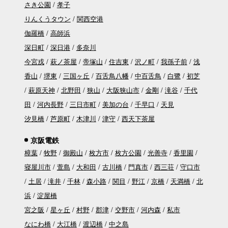
さき公園
孝子
りんくうタウン
関西空港
伽羅橋
高師浜
深日町
深日港
多奈川
今宮戎
萩ノ茶屋
帝塚山
住吉東
沢ノ町
我孫子前
浅
香山
堺東
三国ヶ丘
百舌鳥八幡
中百舌鳥
白鷺
初芝
萩原天神
北野田
狭山
大阪狭山市
金剛
滝谷
千代
田
河内長野
三日市町
美加の台
千早口
天見
汐見橋
芦原町
木津川
津守
西天下茶屋
京阪電鉄
樟葉
牧野
御殿山
枚方市
枚方公園
光善寺
香里園
寝屋川市
萱島
大和田
古川橋
門真市
西三荘
守口市
土居
滝井
千林
森小路
関目
野江
京橋
天満橋
北
浜
淀屋橋
宮之阪
星ヶ丘
村野
郡津
交野市
河内森
私市
なにわ橋
大江橋
渡辺橋
中之島