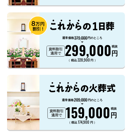
379,000
通常価格
円のところ
299,000
税抜
資料割引
円
適用で
328,900
（
）
税込
円
209,000
通常価格
円のところ
159,000
税抜
資料割引
円
適用で
174,900
（
）
税込
円