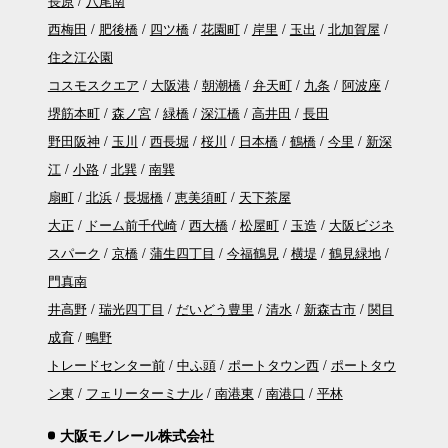
長原
八尾南
西梅田
肥後橋
四ツ橋
花園町
岸里
玉出
北加賀屋
住之江公園
コスモスクエア
大阪港
朝潮橋
弁天町
九条
阿波座
堺筋本町
森ノ宮
緑橋
深江橋
高井田
長田
野田阪神
玉川
西長堀
桜川
日本橋
鶴橋
今里
新深
江
小路
北巽
南巽
扇町
北浜
長堀橋
恵美須町
天下茶屋
大正
ドーム前千代崎
西大橋
松屋町
玉造
大阪ビジネ
スパーク
京橋
蒲生四丁目
今福鶴見
横堤
鶴見緑地
門真南
井高野
瑞光四丁目
だいどう豊里
清水
新森古市
関目
成育
鴫野
トレードセンター前
中ふ頭
ポートタウン西
ポートタウ
ン東
フェリーターミナル
南港東
南港口
平林
大阪モノレール株式会社