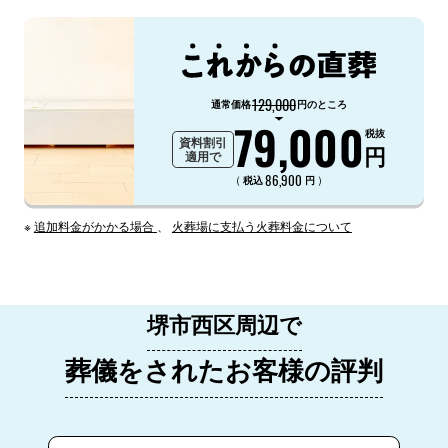
129,000
通常価格
円のところ
79,000
税抜
資料割引
円
適用で
86,900
（
）
税込
円
※
追加料金がかかる場合
、
火葬場に支払う火葬料金について
堺市西区周辺で
葬儀をされたお客様の評判