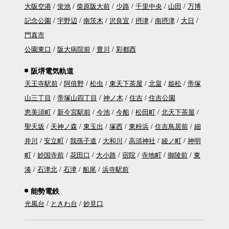
大阪空港
蛍池
柴原阪大前
少路
千里中央
山田
万博
記念公園
宇野辺
南茨木
沢良宜
摂津
南摂津
大日
門真市
公園東口
阪大病院前
豊川
彩都西
阪堺電気軌道
天王寺駅前
阿倍野
松虫
東天下茶屋
北畠
姫松
帝塚
山三丁目
帝塚山四丁目
神ノ木
住吉
住吉公園
恵美須町
新今宮駅前
今池
今船
松田町
北天下茶屋
聖天坂
天神ノ森
東玉出
塚西
東粉浜
住吉鳥居前
細
井川
安立町
我孫子道
大和川
高須神社
綾ノ町
神明
町
妙国寺前
花田口
大小路
宿院
寺地町
御陵前
東
湊
石津北
石津
船尾
浜寺駅前
能勢電鉄
光風台
ときわ台
妙見口