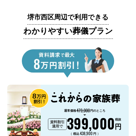
堺市西区周辺で利用できる
わかりやすい葬儀プラン
479,000
通常価格
円のところ
399,000
税抜
資料割引
円
適用で
438,900
（
）
税込
円