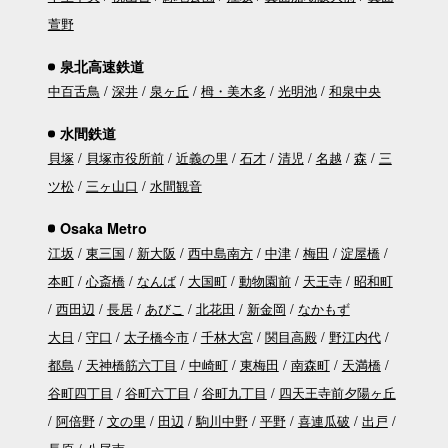
萱野
泉北高速鉄道
中百舌鳥
深井
泉ヶ丘
栂・美木多
光明池
和泉中央
水間鉄道
貝塚
貝塚市役所前
近義の里
石才
清児
名越
森
三
ツ松
三ヶ山口
水間観音
Osaka Metro
江坂
東三国
新大阪
西中島南方
中津
梅田
淀屋橋
本町
心斎橋
なんば
大国町
動物園前
天王寺
昭和町
西田辺
長居
あびこ
北花田
新金岡
なかもず
大日
守口
太子橋今市
千林大宮
関目高殿
野江内代
都島
天神橋筋六丁目
中崎町
東梅田
南森町
天満橋
谷町四丁目
谷町六丁目
谷町九丁目
四天王寺前夕陽ヶ丘
阿倍野
文の里
田辺
駒川中野
平野
喜連瓜破
出戸