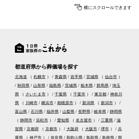
横にスクロールできます
都道府県から葬儀場を探す
北海道
（
札幌市
）
青森県
岩手県
宮城県
（
仙台市
）
秋田県
山形県
福島県
茨城県
栃木県
群馬県
埼玉
県
（
さいたま市
）
千葉県
（
千葉市
）
東京都
神奈川
県
（
川崎市
横浜市
相模原市
）
新潟県
（
新潟市
）
富山県
石川県
福井県
山梨県
長野県
岐阜県
静岡県
（
静岡市
浜松市
）
愛知県
（
名古屋市
）
三重県
滋
賀県
京都府
（
京都市
）
大阪府
（
大阪市
堺市
）
兵
庫県
（
神戸市
）
奈良県
和歌山県
鳥取県
島根県
岡