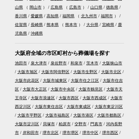
山県
（
岡山市
）
広島県
（
広島市
）
山口県
徳島県
香川県
愛媛県
高知県
福岡県
（
北九州市
福岡市
）
佐賀県
長崎県
熊本県
（
熊本市
）
大分県
宮崎県
鹿
児島県
沖縄県
大阪府全域の市区町村から葬儀場を探す
池田市
泉大津市
泉佐野市
和泉市
茨木市
大阪狭山市
大阪市旭区
大阪市阿倍野区
大阪市生野区
大阪市北区
大阪市此花区
大阪市城東区
大阪市住之江区
大阪市住吉
区
大阪市大正区
大阪市中央区
大阪市鶴見区
大阪市天
王寺区
大阪市浪速区
大阪市西区
大阪市西成区
大阪市
西淀川区
大阪市東住吉区
大阪市東成区
大阪市東淀川区
大阪市平野区
大阪市福島区
大阪市港区
大阪市都島区
大阪市淀川区
貝塚市
柏原市
交野市
門真市
河内長野
市
岸和田市
堺市北区
堺市堺区
堺市中区
堺市西区