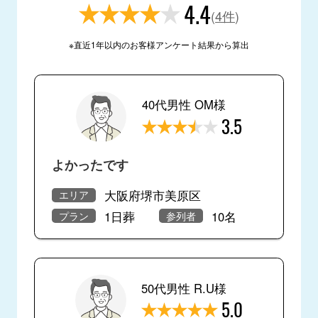
4.4
(
4件
)
※直近1年以内のお客様アンケート結果から算出
40代男性 OM様
3.5
よかったです
大阪府堺市美原区
エリア
1日葬
10名
プラン
参列者
50代男性 R.U様
5.0