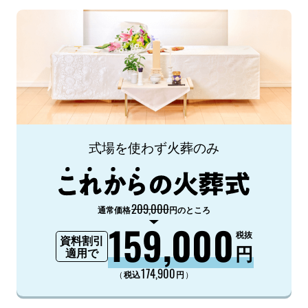
式場を使わず火葬のみ
209,000
通常価格
円のところ
159,000
税抜
資料割引
円
適用で
174,900
（
）
税込
円