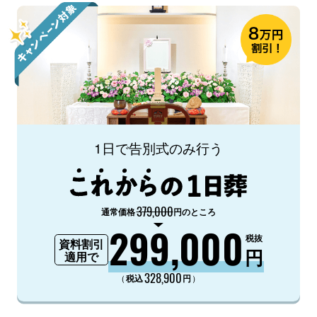
1日で告別式のみ行う
379,000
通常価格
円のところ
299,000
税抜
資料割引
円
適用で
328,900
（
）
税込
円