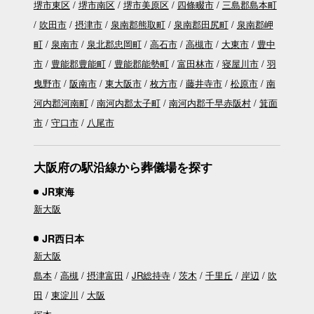
堺市東区
堺市南区
堺市美原区
四條畷市
三島郡島本町
吹田市
摂津市
泉南郡熊取町
泉南郡田尻町
泉南郡岬
町
泉南市
泉北郡忠岡町
高石市
高槻市
大東市
豊中
市
豊能郡豊能町
豊能郡能勢町
富田林市
寝屋川市
羽
曳野市
阪南市
東大阪市
枚方市
藤井寺市
松原市
南
河内郡河南町
南河内郡太子町
南河内郡千早赤阪村
箕面
市
守口市
八尾市
大阪府の駅沿線から葬儀場を探す
JR東海
新大阪
JR西日本
新大阪
島本
高槻
摂津富田
JR総持寺
茨木
千里丘
岸辺
吹
田
東淀川
大阪