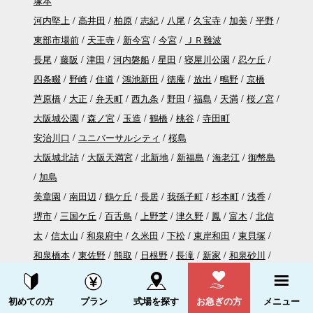
塚本
河内堅上
高井田
柏原
志紀
八尾
久宝寺
加美
平野
東部市場前
天王寺
新今宮
今宮
ＪＲ難波
長尾
藤阪
津田
河内磐船
星田
寝屋川公園
忍ケ丘
四条畷
野崎
住道
鴻池新田
徳庵
放出
鴫野
京橋
芦原橋
大正
弁天町
西九条
野田
福島
天満
桜ノ宮
大阪城公園
森ノ宮
玉造
鶴橋
桃谷
寺田町
安治川口
ユニバーサルシティ
桜島
大阪城北詰
大阪天満宮
北新地
新福島
海老江
御幣島
加島
美章園
南田辺
鶴ケ丘
長居
我孫子町
杉本町
浅香
堺市
三国ケ丘
百舌鳥
上野芝
津久野
鳳
富木
北信
太
信太山
和泉府中
久米田
下松
東岸和田
東貝塚
和泉橋本
東佐野
熊取
日根野
長滝
新家
和泉砂川
和泉鳥取
山中渓
資料請求する
電話をかける
東羽衣
初めての方
プラン
式場を探す
お急ぎの方
メニュー