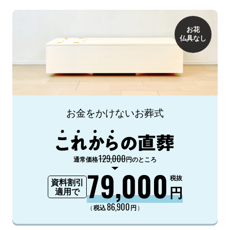
お花
仏具なし
お金をかけないお葬式
129,000
通常価格
円のところ
79,000
税抜
資料割引
円
適用で
86,900
（
）
税込
円