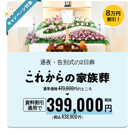
通夜・告別式の2日葬
479,000
通常価格
円のところ
399,000
税抜
資料割引
円
適用で
438,900
（
）
税込
円