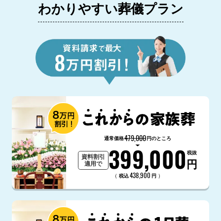
わかりやすい葬儀プラン
479,000
通常価格
円のところ
399,000
税抜
資料割引
円
適用で
438,900
（
）
税込
円