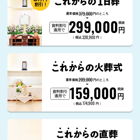
379,000
通常価格
円のところ
299,000
税抜
資料割引
円
適用で
328,900
（
）
税込
円
209,000
通常価格
円のところ
159,000
税抜
資料割引
円
適用で
174,900
（
）
税込
円