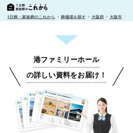
1日葬・家族葬のこれから
葬儀場を探す
大阪府
大阪市
港
港ファミリーホール
の詳しい資料をお届け！