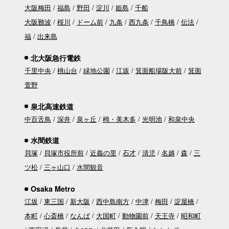
大阪梅田
福島
野田
淀川
姫島
千船
大阪難波
桜川
ドーム前
九条
西九条
千鳥橋
伝法
福
出来島
北大阪急行電鉄
千里中央
桃山台
緑地公園
江坂
箕面船場阪大前
箕面
萱野
泉北高速鉄道
中百舌鳥
深井
泉ヶ丘
栂・美木多
光明池
和泉中央
水間鉄道
貝塚
貝塚市役所前
近義の里
石才
清児
名越
森
三
ツ松
三ヶ山口
水間観音
Osaka Metro
江坂
東三国
新大阪
西中島南方
中津
梅田
淀屋橋
本町
心斎橋
なんば
大国町
動物園前
天王寺
昭和町