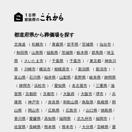
都道府県から葬儀場を探す
北海道
（
札幌市
）
青森県
岩手県
宮城県
（
仙台市
）
秋田県
山形県
福島県
茨城県
栃木県
群馬県
埼玉
県
（
さいたま市
）
千葉県
（
千葉市
）
東京都
神奈川
県
（
川崎市
横浜市
相模原市
）
新潟県
（
新潟市
）
富山県
石川県
福井県
山梨県
長野県
岐阜県
静岡県
（
静岡市
浜松市
）
愛知県
（
名古屋市
）
三重県
滋
賀県
京都府
（
京都市
）
大阪府
（
大阪市
堺市
）
兵
庫県
（
神戸市
）
奈良県
和歌山県
鳥取県
島根県
岡
山県
（
岡山市
）
広島県
（
広島市
）
山口県
徳島県
香川県
愛媛県
高知県
福岡県
（
北九州市
福岡市
）
佐賀県
長崎県
熊本県
（
熊本市
）
大分県
宮崎県
鹿