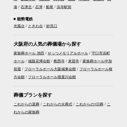
湊
石津北
石津
船尾
浜寺駅前
能勢電鉄
光風台
ときわ台
妙見口
大阪府の人気の葬儀場から探す
家族葬ホール 池田
せっつメモリアルホール
守口市浜町
ホール
城親花博会館
教西寺
来迎寺
家族葬ホール中加
賀屋
フローラルホール大阪城東会館
フローラルホール枚
方会館
フローラルホール寝屋川会館
葬儀プランを探す
これからの直葬
これからの火葬式
これからの1日葬
こ
れからの家族葬