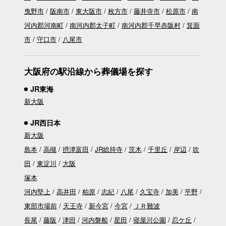
曳野市
阪南市
東大阪市
枚方市
藤井寺市
松原市
南
河内郡河南町
南河内郡太子町
南河内郡千早赤阪村
箕面
市
守口市
八尾市
大阪府の駅沿線から葬儀場を探す
JR東海
新大阪
JR西日本
新大阪
島本
高槻
摂津富田
JR総持寺
茨木
千里丘
岸辺
吹
田
東淀川
大阪
塚本
河内堅上
高井田
柏原
志紀
八尾
久宝寺
加美
平野
東部市場前
天王寺
新今宮
今宮
ＪＲ難波
長尾
藤阪
津田
河内磐船
星田
寝屋川公園
忍ケ丘