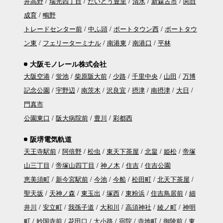
井高野
瑞光四丁目
だいどう豊里
清水
新森古市
関目
成育
鴫野
トレードセンター前
中ふ頭
ポートタウン西
ポートタウ
ン東
フェリーターミナル
南港東
南港口
平林
大阪モノレール株式会社
大阪空港
蛍池
柴原阪大前
少路
千里中央
山田
万博
記念公園
宇野辺
南茨木
沢良宜
摂津
南摂津
大日
門真市
公園東口
阪大病院前
豊川
彩都西
阪堺電気軌道
天王寺駅前
阿倍野
松虫
東天下茶屋
北畠
姫松
帝塚
山三丁目
帝塚山四丁目
神ノ木
住吉
住吉公園
恵美須町
新今宮駅前
今池
今船
松田町
北天下茶屋
聖天坂
天神ノ森
東玉出
塚西
東粉浜
住吉鳥居前
細
井川
安立町
我孫子道
大和川
高須神社
綾ノ町
神明
町
妙国寺前
花田口
大小路
宿院
寺地町
御陵前
東