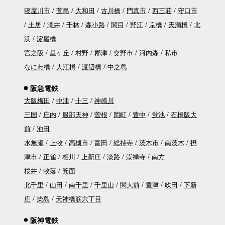
寝屋川市
萱島
大和田
古川橋
門真市
西三荘
守口市
土居
滝井
千林
森小路
関目
野江
京橋
天満橋
北
浜
淀屋橋
宮之阪
星ヶ丘
村野
郡津
交野市
河内森
私市
なにわ橋
大江橋
渡辺橋
中之島
阪急電鉄
大阪梅田
中津
十三
神崎川
三国
庄内
服部天神
曽根
岡町
豊中
蛍池
石橋阪大
前
池田
水無瀬
上牧
高槻市
富田
総持寺
茨木市
南茨木
摂
津市
正雀
相川
上新庄
淡路
崇禅寺
南方
桜井
牧落
箕面
北千里
山田
南千里
千里山
関大前
豊津
吹田
下新
庄
柴島
天神橋筋六丁目
阪神電鉄