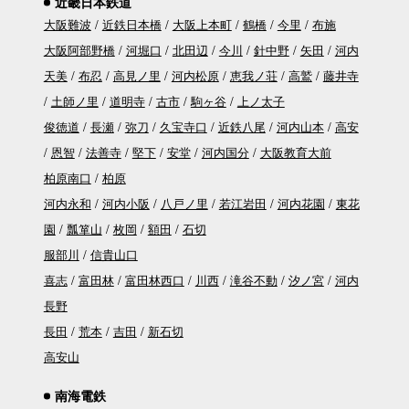
近畿日本鉄道
大阪難波
近鉄日本橋
大阪上本町
鶴橋
今里
布施
大阪阿部野橋
河堀口
北田辺
今川
針中野
矢田
河内
天美
布忍
高見ノ里
河内松原
恵我ノ荘
高鷲
藤井寺
土師ノ里
道明寺
古市
駒ヶ谷
上ノ太子
俊徳道
長瀬
弥刀
久宝寺口
近鉄八尾
河内山本
高安
恩智
法善寺
堅下
安堂
河内国分
大阪教育大前
柏原南口
柏原
河内永和
河内小阪
八戸ノ里
若江岩田
河内花園
東花
園
瓢箪山
枚岡
額田
石切
服部川
信貴山口
喜志
富田林
富田林西口
川西
滝谷不動
汐ノ宮
河内
長野
長田
荒本
吉田
新石切
高安山
南海電鉄