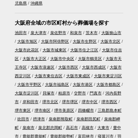
児島県
沖縄県
大阪府全域の市区町村から葬儀場を探す
池田市
泉大津市
泉佐野市
和泉市
茨木市
大阪狭山市
大阪市旭区
大阪市阿倍野区
大阪市生野区
大阪市北区
大阪市此花区
大阪市城東区
大阪市住之江区
大阪市住吉
区
大阪市大正区
大阪市中央区
大阪市鶴見区
大阪市天
王寺区
大阪市浪速区
大阪市西区
大阪市西成区
大阪市
西淀川区
大阪市東住吉区
大阪市東成区
大阪市東淀川区
大阪市平野区
大阪市福島区
大阪市港区
大阪市都島区
大阪市淀川区
貝塚市
柏原市
交野市
門真市
河内長野
市
岸和田市
堺市北区
堺市堺区
堺市中区
堺市西区
堺市東区
堺市南区
堺市美原区
四條畷市
三島郡島本町
吹田市
摂津市
泉南郡熊取町
泉南郡田尻町
泉南郡岬
町
泉南市
泉北郡忠岡町
高石市
高槻市
大東市
豊中
市
豊能郡豊能町
豊能郡能勢町
富田林市
寝屋川市
羽