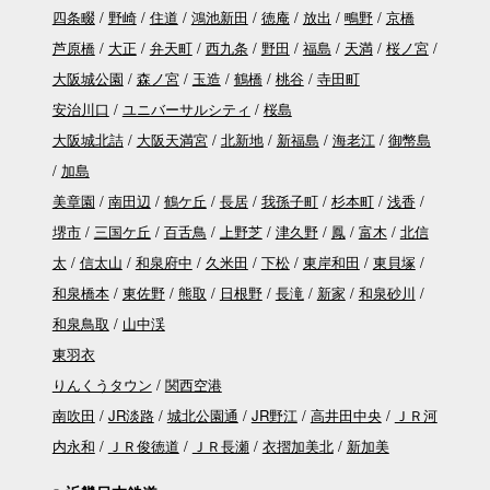
四条畷
野崎
住道
鴻池新田
徳庵
放出
鴫野
京橋
芦原橋
大正
弁天町
西九条
野田
福島
天満
桜ノ宮
大阪城公園
森ノ宮
玉造
鶴橋
桃谷
寺田町
安治川口
ユニバーサルシティ
桜島
大阪城北詰
大阪天満宮
北新地
新福島
海老江
御幣島
加島
美章園
南田辺
鶴ケ丘
長居
我孫子町
杉本町
浅香
堺市
三国ケ丘
百舌鳥
上野芝
津久野
鳳
富木
北信
太
信太山
和泉府中
久米田
下松
東岸和田
東貝塚
和泉橋本
東佐野
熊取
日根野
長滝
新家
和泉砂川
和泉鳥取
山中渓
東羽衣
りんくうタウン
関西空港
南吹田
JR淡路
城北公園通
JR野江
高井田中央
ＪＲ河
内永和
ＪＲ俊徳道
ＪＲ長瀬
衣摺加美北
新加美