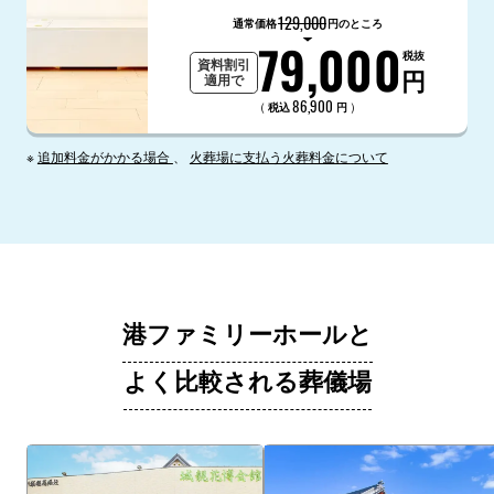
129,000
通常価格
円のところ
79,000
税抜
資料割引
円
適用で
86,900
（
）
税込
円
※
追加料金がかかる場合
、
火葬場に支払う火葬料金について
港ファミリーホールと
よく比較される葬儀場