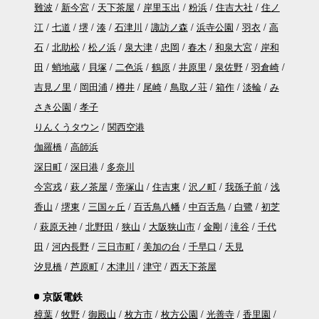
難波
新今宮
天下茶屋
岸里玉出
粉浜
住吉大社
住ノ
江
七道
堺
湊
石津川
諏訪ノ森
浜寺公園
羽衣
高
石
北助松
松ノ浜
泉大津
忠岡
春木
和泉大宮
岸和
田
蛸地蔵
貝塚
二色浜
鶴原
井原里
泉佐野
羽倉崎
吉見ノ里
岡田浦
樽井
尾崎
鳥取ノ荘
箱作
淡輪
み
さき公園
孝子
りんくうタウン
関西空港
伽羅橋
高師浜
深日町
深日港
多奈川
今宮戎
萩ノ茶屋
帝塚山
住吉東
沢ノ町
我孫子前
浅
香山
堺東
三国ヶ丘
百舌鳥八幡
中百舌鳥
白鷺
初芝
萩原天神
北野田
狭山
大阪狭山市
金剛
滝谷
千代
田
河内長野
三日市町
美加の台
千早口
天見
汐見橋
芦原町
木津川
津守
西天下茶屋
京阪電鉄
樟葉
牧野
御殿山
枚方市
枚方公園
光善寺
香里園