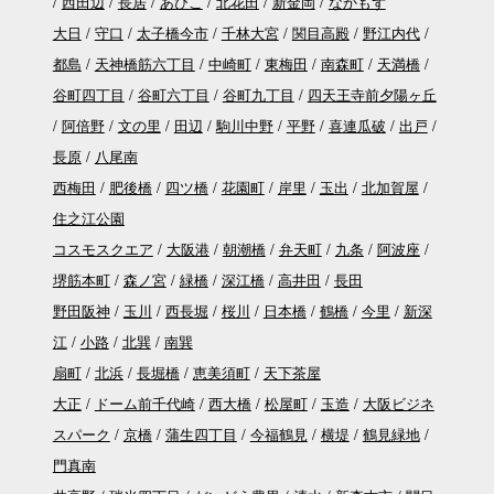
西田辺
長居
あびこ
北花田
新金岡
なかもず
大日
守口
太子橋今市
千林大宮
関目高殿
野江内代
都島
天神橋筋六丁目
中崎町
東梅田
南森町
天満橋
谷町四丁目
谷町六丁目
谷町九丁目
四天王寺前夕陽ヶ丘
阿倍野
文の里
田辺
駒川中野
平野
喜連瓜破
出戸
長原
八尾南
西梅田
肥後橋
四ツ橋
花園町
岸里
玉出
北加賀屋
住之江公園
コスモスクエア
大阪港
朝潮橋
弁天町
九条
阿波座
堺筋本町
森ノ宮
緑橋
深江橋
高井田
長田
野田阪神
玉川
西長堀
桜川
日本橋
鶴橋
今里
新深
江
小路
北巽
南巽
扇町
北浜
長堀橋
恵美須町
天下茶屋
大正
ドーム前千代崎
西大橋
松屋町
玉造
大阪ビジネ
スパーク
京橋
蒲生四丁目
今福鶴見
横堤
鶴見緑地
門真南