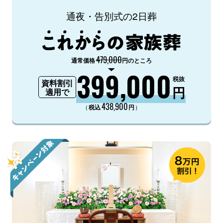
通夜・告別式の2日葬
479,000
通常価格
円のところ
399,000
税抜
資料割引
円
適用で
438,900
（
）
税込
円