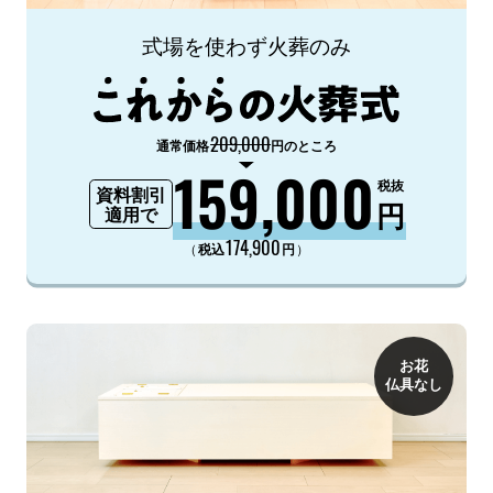
式場を使わず火葬のみ
209,000
通常価格
円のところ
159,000
税抜
資料割引
円
適用で
174,900
（
）
税込
円
お花
仏具なし