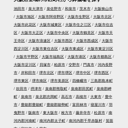
池田市
泉大津市
泉佐野市
和泉市
茨木市
大阪狭山市
大阪市旭区
大阪市阿倍野区
大阪市生野区
大阪市北区
大阪市此花区
大阪市城東区
大阪市住之江区
大阪市住吉
区
大阪市大正区
大阪市中央区
大阪市鶴見区
大阪市天
王寺区
大阪市浪速区
大阪市西区
大阪市西成区
大阪市
西淀川区
大阪市東住吉区
大阪市東成区
大阪市東淀川区
大阪市平野区
大阪市福島区
大阪市港区
大阪市都島区
大阪市淀川区
貝塚市
柏原市
交野市
門真市
河内長野
市
岸和田市
堺市北区
堺市堺区
堺市中区
堺市西区
堺市東区
堺市南区
堺市美原区
四條畷市
三島郡島本町
吹田市
摂津市
泉南郡熊取町
泉南郡田尻町
泉南郡岬
町
泉南市
泉北郡忠岡町
高石市
高槻市
大東市
豊中
市
豊能郡豊能町
豊能郡能勢町
富田林市
寝屋川市
羽
曳野市
阪南市
東大阪市
枚方市
藤井寺市
松原市
南
河内郡河南町
南河内郡太子町
南河内郡千早赤阪村
箕面