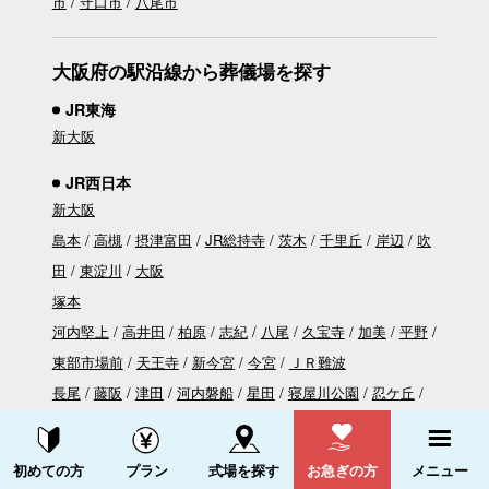
市
守口市
八尾市
大阪府の駅沿線から葬儀場を探す
JR東海
新大阪
JR西日本
新大阪
島本
高槻
摂津富田
JR総持寺
茨木
千里丘
岸辺
吹
田
東淀川
大阪
塚本
河内堅上
高井田
柏原
志紀
八尾
久宝寺
加美
平野
東部市場前
天王寺
新今宮
今宮
ＪＲ難波
長尾
藤阪
津田
河内磐船
星田
寝屋川公園
忍ケ丘
四条畷
野崎
住道
鴻池新田
徳庵
放出
鴫野
京橋
芦原橋
大正
弁天町
西九条
野田
福島
天満
桜ノ宮
資料請求する
電話をかける
初めての方
プラン
式場を探す
お急ぎの方
メニュー
大阪城公園
森ノ宮
玉造
鶴橋
桃谷
寺田町