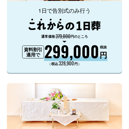
1日で告別式のみ行う
379,000
通常価格
円のところ
299,000
税抜
資料割引
円
適用で
328,900
（
）
税込
円