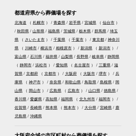
都道府県から葬儀場を探す
北海道
（
札幌市
）
青森県
岩手県
宮城県
（
仙台市
）
秋田県
山形県
福島県
茨城県
栃木県
群馬県
埼玉
県
（
さいたま市
）
千葉県
（
千葉市
）
東京都
神奈川
県
（
川崎市
横浜市
相模原市
）
新潟県
（
新潟市
）
富山県
石川県
福井県
山梨県
長野県
岐阜県
静岡県
（
静岡市
浜松市
）
愛知県
（
名古屋市
）
三重県
滋
賀県
京都府
（
京都市
）
大阪府
（
大阪市
堺市
）
兵
庫県
（
神戸市
）
奈良県
和歌山県
鳥取県
島根県
岡
山県
（
岡山市
）
広島県
（
広島市
）
山口県
徳島県
香川県
愛媛県
高知県
福岡県
（
北九州市
福岡市
）
佐賀県
長崎県
熊本県
（
熊本市
）
大分県
宮崎県
鹿
児島県
沖縄県
大阪府全域の市区町村から葬儀場を探す