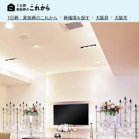
1日葬・家族葬のこれから
葬儀場を探す
大阪府
大阪市
平