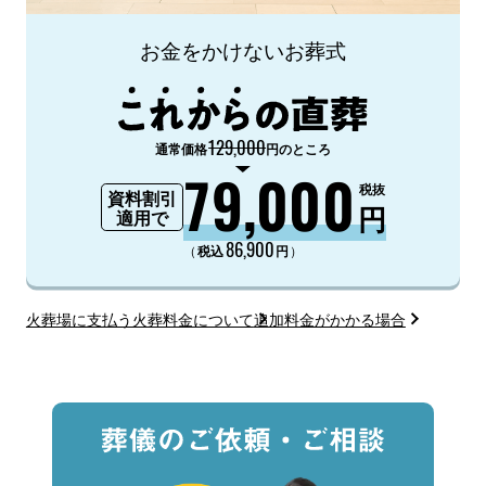
お金をかけないお葬式
129,000
通常価格
円のところ
79,000
税抜
資料割引
円
適用で
86,900
（
）
税込
円
火葬場に支払う火葬料金について
追加料金がかかる場合