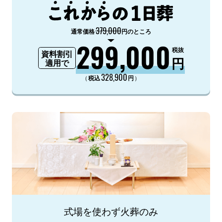
379,000
通常価格
円のところ
299,000
税抜
資料割引
円
適用で
328,900
（
）
税込
円
式場を使わず火葬のみ