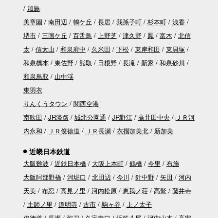
加島
美章園
南田辺
鶴ケ丘
長居
我孫子町
杉本町
浅香
堺市
三国ケ丘
百舌鳥
上野芝
津久野
鳳
富木
北信
太
信太山
和泉府中
久米田
下松
東岸和田
東貝塚
和泉橋本
東佐野
熊取
日根野
長滝
新家
和泉砂川
和泉鳥取
山中渓
東羽衣
りんくうタウン
関西空港
南吹田
JR淡路
城北公園通
JR野江
高井田中央
ＪＲ河
内永和
ＪＲ俊徳道
ＪＲ長瀬
衣摺加美北
新加美
近畿日本鉄道
大阪難波
近鉄日本橋
大阪上本町
鶴橋
今里
布施
大阪阿部野橋
河堀口
北田辺
今川
針中野
矢田
河内
天美
布忍
高見ノ里
河内松原
恵我ノ荘
高鷲
藤井寺
土師ノ里
道明寺
古市
駒ヶ谷
上ノ太子
俊徳道
長瀬
弥刀
久宝寺口
近鉄八尾
河内山本
高安