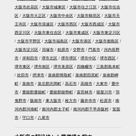
大阪市此花区
大阪市城東区
大阪市住之江区
大阪市住吉
区
大阪市大正区
大阪市中央区
大阪市鶴見区
大阪市天
王寺区
大阪市浪速区
大阪市西区
大阪市西成区
大阪市
西淀川区
大阪市東住吉区
大阪市東成区
大阪市東淀川区
大阪市平野区
大阪市福島区
大阪市港区
大阪市都島区
大阪市淀川区
貝塚市
柏原市
交野市
門真市
河内長野
市
岸和田市
堺市北区
堺市堺区
堺市中区
堺市西区
堺市東区
堺市南区
堺市美原区
四條畷市
三島郡島本町
吹田市
摂津市
泉南郡熊取町
泉南郡田尻町
泉南郡岬
町
泉南市
泉北郡忠岡町
高石市
高槻市
大東市
豊中
市
豊能郡豊能町
豊能郡能勢町
富田林市
寝屋川市
羽
曳野市
阪南市
東大阪市
枚方市
藤井寺市
松原市
南
河内郡河南町
南河内郡太子町
南河内郡千早赤阪村
箕面
市
守口市
八尾市