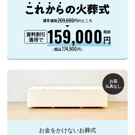
209,000
通常価格
円のところ
159,000
税抜
資料割引
円
適用で
174,900
（
）
税込
円
お花
仏具なし
お金をかけないお葬式