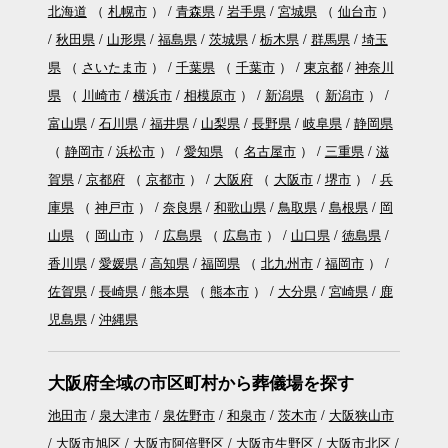
北海道
（
札幌市
）
青森県
岩手県
宮城県
（
仙台市
）
秋田県
山形県
福島県
茨城県
栃木県
群馬県
埼玉
県
（
さいたま市
）
千葉県
（
千葉市
）
東京都
神奈川
県
（
川崎市
横浜市
相模原市
）
新潟県
（
新潟市
）
富山県
石川県
福井県
山梨県
長野県
岐阜県
静岡県
（
静岡市
浜松市
）
愛知県
（
名古屋市
）
三重県
滋
賀県
京都府
（
京都市
）
大阪府
（
大阪市
堺市
）
兵
庫県
（
神戸市
）
奈良県
和歌山県
鳥取県
島根県
岡
山県
（
岡山市
）
広島県
（
広島市
）
山口県
徳島県
香川県
愛媛県
高知県
福岡県
（
北九州市
福岡市
）
佐賀県
長崎県
熊本県
（
熊本市
）
大分県
宮崎県
鹿
児島県
沖縄県
大阪府全域の市区町村から葬儀場を探す
池田市
泉大津市
泉佐野市
和泉市
茨木市
大阪狭山市
大阪市旭区
大阪市阿倍野区
大阪市生野区
大阪市北区