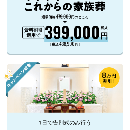
479,000
通常価格
円のところ
399,000
税抜
資料割引
円
適用で
438,900
（
）
税込
円
1日で告別式のみ行う