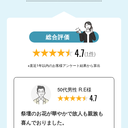
総合評価
4.7
(
1件
)
※直近1年以内のお客様アンケート結果から算出
50代男性 R.E様
4.7
祭壇のお花が華やかで故人も親族も
喜んでおりました。