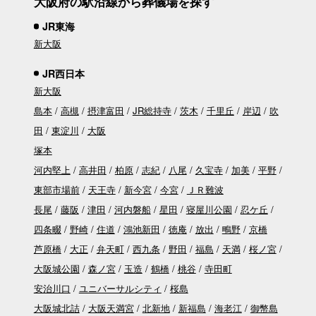
大阪府の駅沿線から葬儀場を探す
JR東海
新大阪
JR西日本
新大阪
島本
高槻
摂津富田
JR総持寺
茨木
千里丘
岸辺
吹
田
東淀川
大阪
塚本
河内堅上
高井田
柏原
志紀
八尾
久宝寺
加美
平野
東部市場前
天王寺
新今宮
今宮
ＪＲ難波
長尾
藤阪
津田
河内磐船
星田
寝屋川公園
忍ケ丘
四条畷
野崎
住道
鴻池新田
徳庵
放出
鴫野
京橋
芦原橋
大正
弁天町
西九条
野田
福島
天満
桜ノ宮
大阪城公園
森ノ宮
玉造
鶴橋
桃谷
寺田町
安治川口
ユニバーサルシティ
桜島
大阪城北詰
大阪天満宮
北新地
新福島
海老江
御幣島