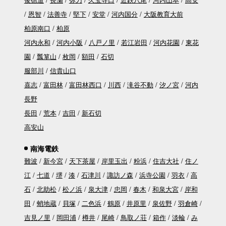
恩智
法善寺
堅下
安堂
河内国分
大阪教育大前
柏原南口
柏原
河内永和
河内小阪
八戸ノ里
若江岩田
河内花園
東花
園
瓢箪山
枚岡
額田
石切
服部川
信貴山口
喜志
富田林
富田林西口
川西
滝谷不動
汐ノ宮
河内
長野
長田
荒本
吉田
新石切
高安山
南海電鉄
難波
新今宮
天下茶屋
岸里玉出
粉浜
住吉大社
住ノ
江
七道
堺
湊
石津川
諏訪ノ森
浜寺公園
羽衣
高
石
北助松
松ノ浜
泉大津
忠岡
春木
和泉大宮
岸和
田
蛸地蔵
貝塚
二色浜
鶴原
井原里
泉佐野
羽倉崎
吉見ノ里
岡田浦
樽井
尾崎
鳥取ノ荘
箱作
淡輪
み