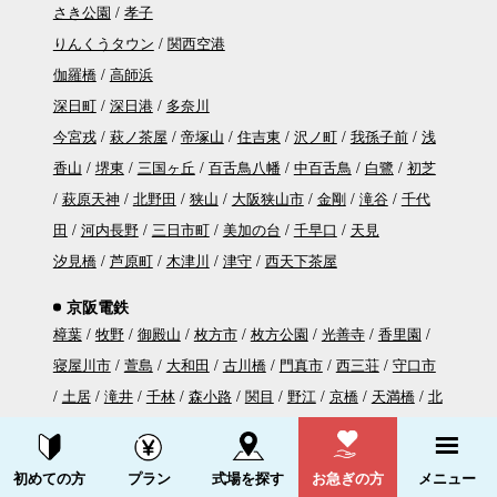
さき公園
孝子
りんくうタウン
関西空港
伽羅橋
高師浜
深日町
深日港
多奈川
今宮戎
萩ノ茶屋
帝塚山
住吉東
沢ノ町
我孫子前
浅
香山
堺東
三国ヶ丘
百舌鳥八幡
中百舌鳥
白鷺
初芝
萩原天神
北野田
狭山
大阪狭山市
金剛
滝谷
千代
田
河内長野
三日市町
美加の台
千早口
天見
汐見橋
芦原町
木津川
津守
西天下茶屋
京阪電鉄
樟葉
牧野
御殿山
枚方市
枚方公園
光善寺
香里園
寝屋川市
萱島
大和田
古川橋
門真市
西三荘
守口市
土居
滝井
千林
森小路
関目
野江
京橋
天満橋
北
浜
淀屋橋
宮之阪
星ヶ丘
村野
郡津
交野市
河内森
私市
資料請求する
電話をかける
初めての方
プラン
式場を探す
お急ぎの方
メニュー
なにわ橋
大江橋
渡辺橋
中之島