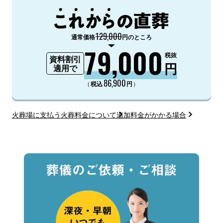
129,000
通常価格
円のところ
79,000
税抜
資料割引
円
適用で
86,900
（
）
税込
円
火葬場に支払う火葬料金について
追加料金がかかる場合